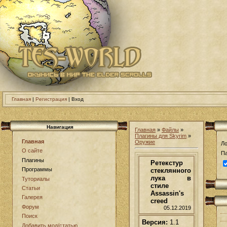
Главная
|
Регистрация
| Вход
Навигация
Главная
»
Файлы
»
Плагины для Skyrim
»
Главная
Оружие
Ло
О сайте
Па
Плагины
Ретекстур
Программы
стеклянного
лука в
Туториалы
стиле
Статьи
Assassin's
Галерея
creed
Форум
05.12.2019
Поиск
Версия:
1.1
Добавить мод/статью