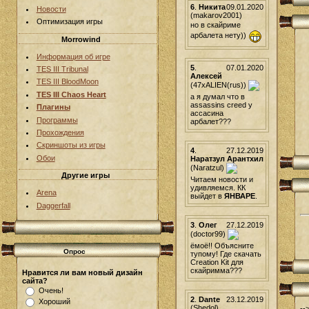
6
.
Никита
09.01.2020
Новости
(makarov2001)
Оптимизация игры
но в скайриме
арбалета нету))
Morrowind
Информация об игре
5
.
07.01.2020
TES III Tribunal
Алексей
TES III BloodMoon
(47xALIEN(rus))
TES III Chaos Heart
а я думал что в
assassins creed у
Плагины
ассасина
Программы
арбалет???
Прохождения
Скриншоты из игры
4
.
27.12.2019
Обои
Наратзул Арантхил
(Naratzul)
Другие игры
Читаем новости и
удивляемся. КК
Arena
выйдет в
ЯНВАРЕ
.
Daggerfall
3
.
Олег
27.12.2019
(doctor99)
ёмоё!! Объясните
Опрос
тупому! Где скачать
Creation Kit для
скайримма???
Нравится ли вам новый дизайн
сайта?
Очень!
2
.
Dante
23.12.2019
Хороший
(Shedol)
--