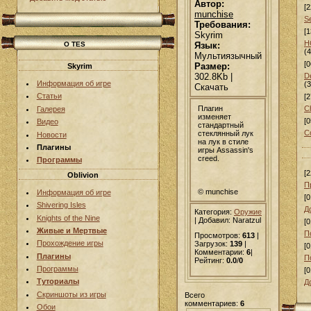
Автор:
[2
munchise
Se
Требования:
[1
Skyrim
H
Язык:
О TES
(
Мультиязычный
[0
Размер:
Skyrim
302.8Kb |
D
Информация об игре
(
Скачать
Статьи
[2
Плагин
C
Галерея
изменяет
[0
Видео
стандартный
C
стеклянный лук
Новости
на лук в стиле
Плагины
игры Assassin's
creed.
Программы
[2
Oblivion
П
© munchise
Информация об игре
[0
Shivering Isles
Д
Категория:
Оружие
Knights of the Nine
|
Добавил
: Naratzul
[0
Живые и Мертвые
П
Просмотров:
613
|
Прохождение игры
Загрузок:
139
|
[0
Комментарии:
6
|
Плагины
П
Рейтинг:
0.0
/
0
Программы
[0
Туториалы
Д
Скриншоты из игры
Всего
комментариев:
6
Обои