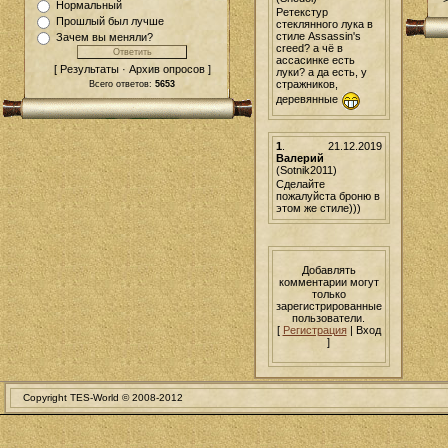
Нормальный
Ретекстур
Прошлый был лучше
стеклянного лука в
стиле Assassin's
Зачем вы меняли?
creed? а чё в
ассасинке есть
[ Результаты · Архив опросов ]
луки? а да есть, у
стражников,
Всего ответов:
5653
деревянные
1
.
21.12.2019
Валерий
(Sotnik2011)
Сделайте
пожалуйста броню в
этом же стиле)))
Добавлять
комментарии могут
только
зарегистрированные
пользователи.
[
Регистрация
| Вход
]
Copyright TES-World © 2008-2012