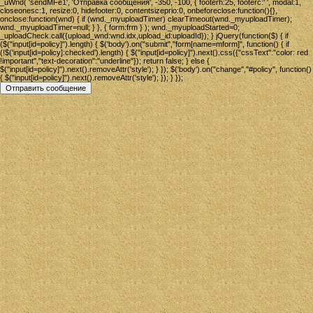
_uWnd( 'sendMFe1', 'Отправка сообщения', -350, -100, { footerh:25, footerc:' ', modal:1,
closeonesc:1, resize:0, hidefooter:0, contentsizeprio:0, onbeforeclose:function(){},
onclose:function(wnd) { if (wnd._myuploadTimer) clearTimeout(wnd._myuploadTimer);
wnd._myuploadTimer=null; } }, { form:frm } ); wnd._myuploadStarted=0;
_uploadCheck.call({upload_wnd:wnd.idx,upload_id:uploadId}); } jQuery(function($) { if
($("input[id=policy]").length) { $('body').on("submit","form[name=mform]", function() { if
(!$('input[id=policy]:checked').length) { $("input[id=policy]").next().css({"cssText":"color: red
!important","text-decoration":"underline"}); return false; } else {
$("input[id=policy]").next().removeAttr('style'); } }); $('body').on("change","#policy", function()
{ $("input[id=policy]").next().removeAttr('style'); }); } });