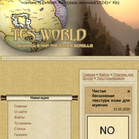
'+cents+'% ('+Math.floor(data.received/1024)+' Kb)
Главная
»
Файлы
»
Плагины для
Skyrim
»
Текстуры/модели
Чистая и
бесшовная
Навигация
текстура кожи для
мужчин
Главная
13.05.2020
О сайте
Файлы
Туториалы
Статьи
Галерея