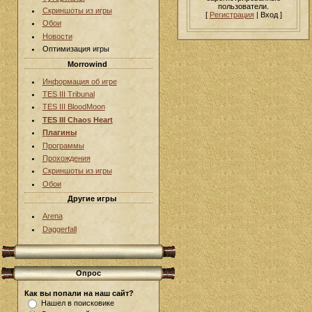
пользователи.
Скриншоты из игры
[
Регистрация
| Вход ]
Обои
Новости
Оптимизация игры
Morrowind
Информация об игре
TES III Tribunal
TES III BloodMoon
TES III Chaos Heart
Плагины
Программы
Прохождения
Скриншоты из игры
Обои
Другие игры
Arena
Daggerfall
Опрос
Как вы попали на наш сайт?
Нашел в поисковике