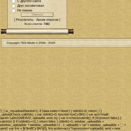
С другого сайта
Друг посоветовал
Не помню
[ Результаты · Архив опросов ]
Всего ответов:
7461
Copyright TES-World © 2008 -
2026
'); } w._myuploadStarted=1; if (data.state=='done') { sblmb1=0; return; } }
_uploadCheck.call(this); } var sblmb1=0; function funCv3lH() { var act='/mail/',
upref='1a0n31ME4V0', uploadId, wnd; try { var tr=checksubmit(); if (!tr){return false;} }
catch(e) {} if (sblmb1==1) { return false; } sblmb1=1; window._uploadIdx =
window._uploadIdx ? window._uploadIdx+1 : 1; uploadId = 'up' + window._uploadIdx + '_' +
upref; var frm = $('#mffCv3lH')[0]; frm.action=act+'?upsession='+uploadId; wnd = new