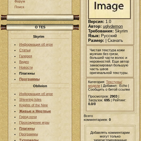
Форум
Поиск
Версия:
1.0
Автор:
uglydemon
О TES
Требования:
Skyrim
Язык:
Русский
Skyrim
Размер:
| Скачать
Информация об игре
Чистая текстура кожи
Статьи
мужчин без грязи,
Галерея
большей части волос и
неровностей. Еще автор
Видео
замаскировал большую
Новости
часть швов
оригинальной текстуры.
Плагины
Программы
Категория:
Текстуры/
модели
|
Добавил
: Echo |
Oblivion
Сообщить о битой ссылке
Информация об игре
Просмотров:
2903
|
Shivering Isles
Загрузок:
695
| Рейтинг:
0.0
/
0
Knights of the Nine
Живые и Мертвые
Всего
Город ночи
комментариев:
0
Прохождение игры
Плагины
Добавлять комментарии
Программы
могут только
Туториалы
зарегистрированные