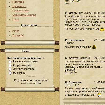
Плагины
авор
Программы
Прохождения
14
.
Игорь
(Igor-Valeev)
05.11.20
Скриншоты из игры
А на alltes.ru эта раса описана во
так: Плагин добавляет в игру
Обои
новую расу - Геко. Это маленькая
юркая и обаятельная ящерка.
Другие игры
Почувствуй себя лилипутом
Arena
Daggerfall
13
.
александра
22.10.20
(Eltanor)
помоему млд клёвый!
Опрос
12
.
Artoym
(Madarko)
20.10.20
Как вы попали на наш сайт?
c tcl его можно вееканом сделать
Нашел в поисковике
тута тока рост,вид и цвет
С другого сайта
уменьшен. хотя вид его головы
Друг посоветовал
страный,
Автору 1+
Не помню
[ Результаты · Архив опросов ]
11
.
Станислав
11.09.20
Всего ответов:
3202
(RUS[UFO])
Я себе представляю, такой мал
закрывает врата обливиона, когд
от таких врат города горят