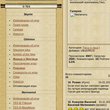
маленький агронианец Геко.
О TES
Галерея:
Skyrim
Информация об игре
Тизер-ролик
Галерея
Новости
Oblivion
Информация об игре
Категория:
Расы и лица
|
Shivering Isles
Добавил
: UltraVIRUS
Knights of the Nine
Просмотров:
4907
| Загрузок:
Живые и Мертвые
2500
| Комментарии:
16
| Рейтинг
5.0
/
6
Прохождение игры
Плагины
Скриншоты из игры
Всего комментариев:
1
Обои
16
Новости
16
.
Роман
(Kyno)
24.01.20
Если этот мульт смотрел зделал
Оптимизация игры
бы лучше репродукцию паринца
Оргая для мсоего братца
Morrowind
Информация об игре
15
.
Ковалёв Василий
19.11.20
TES III Tribunal
Василий Матвеивич
(taradez)
TES III BloodMoon
вот этот мод кул те