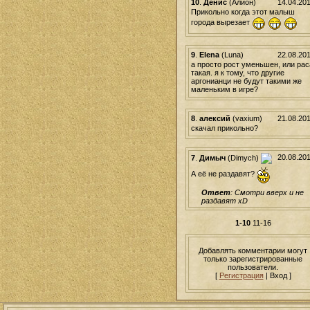
10
.
Денис
(Алион)
14.04.20
Прикольно когда этот малыш
города вырезает
9
.
Elena
(Luna)
22.08.20
а просто рост уменьшен, или рас
такая. я к тому, что другие
аргонианци не будут такими же
маленьким в игре?
8
.
алексий
(vaxium)
21.08.20
скачал прикольно?
20.08.20
7
.
Димыч
(Dimych)
А её не раздавят?
Ответ
: Смотри вверх и не
раздавят xD
1-10
11-16
Добавлять комментарии могут
только зарегистрированные
пользователи.
[
Регистрация
| Вход ]