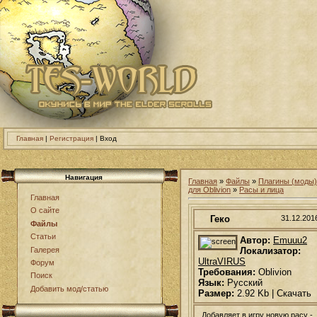
Главная
|
Регистрация
| Вход
Навигация
Главная
»
Файлы
»
Плагины (моды)
для Oblivion
»
Расы и лица
Главная
О сайте
Геко
31.12.201
Файлы
Статьи
Автор:
Emuuu2
Галерея
Локализатор:
UltraVIRUS
Форум
Требования:
Oblivion
Поиск
Язык:
Русский
Добавить мод/статью
Размер:
2.92 Kb | Скачать
Добавляет в игру новую расу -