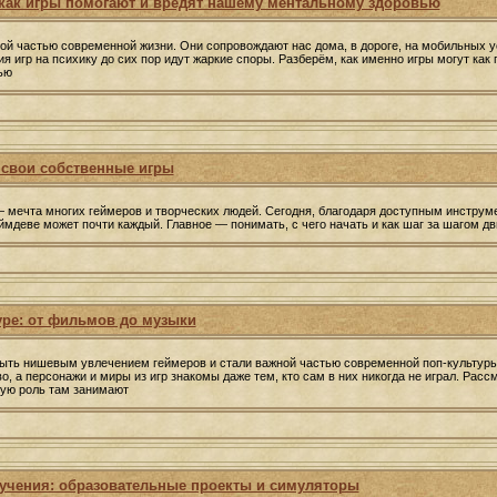
 как игры помогают и вредят нашему ментальному здоровью
й частью современной жизни. Они сопровождают нас дома, в дороге, на мобильных у
я игр на психику до сих пор идут жаркие споры. Разберём, как именно игры могут как 
ью
 свои собственные игры
 мечта многих геймеров и творческих людей. Сегодня, благодаря доступным инстру
ймдеве может почти каждый. Главное — понимать, с чего начать и как шаг за шагом дв
уре: от фильмов до музыки
ыть нишевым увлечением геймеров и стали важной частью современной поп-культуры
во, а персонажи и миры из игр знакомы даже тем, кто сам в них никогда не играл. Расс
кую роль там занимают
бучения: образовательные проекты и симуляторы