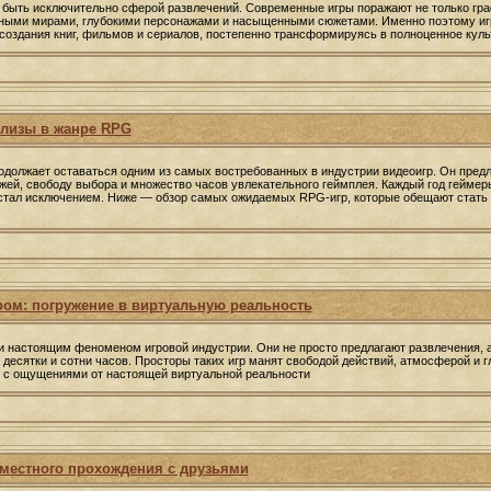
 быть исключительно сферой развлечений. Современные игры поражают не только гр
нными мирами, глубокими персонажами и насыщенными сюжетами. Именно поэтому иг
создания книг, фильмов и сериалов, постепенно трансформируясь в полноценное куль
лизы в жанре RPG
должает оставаться одним из самых востребованных в индустрии видеоигр. Он предл
жей, свободу выбора и множество часов увлекательного геймплея. Каждый год геймер
е стал исключением. Ниже — обзор самых ожидаемых RPG-игр, которые обещают стать
ом: погружение в виртуальную реальность
 настоящим феноменом игровой индустрии. Они не просто предлагают развлечения, а
 десятки и сотни часов. Просторы таких игр манят свободой действий, атмосферой и 
о с ощущениями от настоящей виртуальной реальности
местного прохождения с друзьями