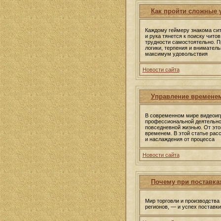
Как пройти сложные 
Каждому геймеру знакома сит
и рука тянется к поиску чито
трудности самостоятельно. П
логики, терпения и вниматель
максимум удовольствия
Новости сайта
Управление временем
В современном мире видеоигр
профессиональной деятельнос
повседневной жизнью. От это
временем. В этой статье рас
и наслаждения от процесса
Новости сайта
Почему при поставках
Мир торговли и производства 
регионов, — и успех поставк