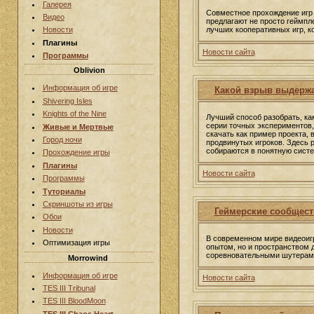
Галерея
Совместное прохождение игр 
Видео
предлагают не просто геймпл
лучших кооперативных игр, к
Новости
Плагины
Новости сайта
Программы
Oblivion
Информация об игре
Какой взрыв выдержа
Shivering Isles
Knights of the Nine
Лучший способ разобрать, ка
серии точных экспериментов,
Живые и Мертвые
скачать как пример проекта,
Город ночи
продвинутых игроков. Здесь 
собираются в понятную систе
Прохождение игры
Плагины
Новости сайта
Программы
Туториалы
Скриншоты из игры
Геймерские сообщест
Обои
Новости
В современном мире видеоигр
Оптимизация игры
опытом, но и пространством 
соревновательными шутерами 
Morrowind
Информация об игре
Новости сайта
TES III Tribunal
TES III BloodMoon
TES III Chaos Heart