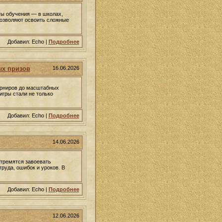
ты обучения — в школах,
позволяют освоить сложные
Добавил: Echo |
Подробнее
ых призов
16.06.2026
урниров до масштабных
игры стали не только
Добавил: Echo |
Подробнее
14.06.2026
стремятся завоевать
руда, ошибок и уроков. В
Добавил: Echo |
Подробнее
12.06.2026