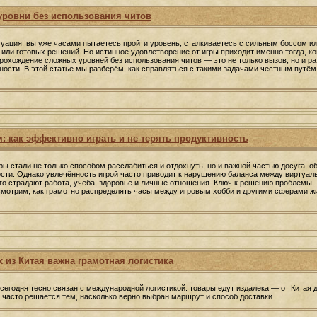
уровни без использования читов
уация: вы уже часами пытаетесь пройти уровень, сталкиваетесь с сильным боссом и
в или готовых решений. Но истинное удовлетворение от игры приходит именно тогда, к
рохождение сложных уровней без использования читов — это не только вызов, но и ра
ности. В этой статье мы разберём, как справляться с такими задачами честным путём 
: как эффективно играть и не терять продуктивность
ы стали не только способом расслабиться и отдохнуть, но и важной частью досуга, об
ти. Однако увлечённость игрой часто приводит к нарушению баланса между виртуал
го страдают работа, учёба, здоровье и личные отношения. Ключ к решению проблем
смотрим, как грамотно распределять часы между игровым хобби и другими сферами жи
 из Китая важна грамотная логистика
сегодня тесно связан с международной логистикой: товары едут издалека — от Китая 
и часто решается тем, насколько верно выбран маршрут и способ доставки