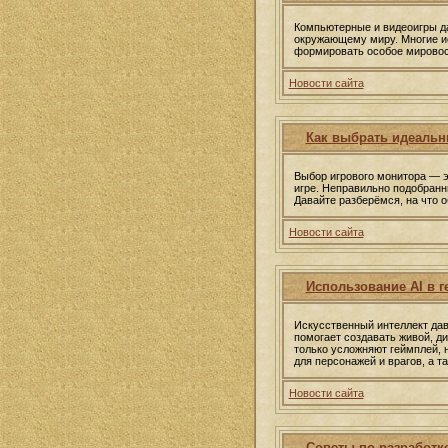
Компьютерные и видеоигры д
окружающему миру. Многие ис
формировать особое мирово
Новости сайта
Как выбрать идеальн
Выбор игрового монитора — э
игре. Неправильно подобран
Давайте разберёмся, на что 
Новости сайта
Использование AI в г
Искусственный интеллект дав
помогает создавать живой, д
только усложняют геймплей, 
для персонажей и врагов, а т
Новости сайта
Советы по разработке