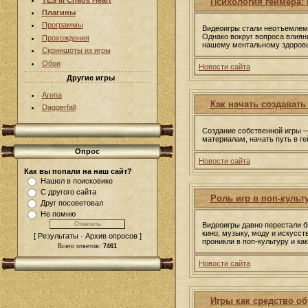
Психология геймера:
Плагины
Программы
Видеоигры стали неотъемлемо
Однако вокруг вопроса влияни
Прохождения
нашему ментальному здоров
Скриншоты из игры
Обои
Новости сайта
Другие игры
Arena
Как начать создавать
Daggerfall
Создание собственной игры —
материалам, начать путь в ге
Опрос
Новости сайта
Как вы попали на наш сайт?
Нашел в поисковике
С другого сайта
Роль игр в поп-культ
Друг посоветовал
Не помню
Видеоигры давно перестали б
кино, музыку, моду и искусст
[ Результаты · Архив опросов ]
проникли в поп-культуру и ка
Всего ответов:
7461
Новости сайта
Игры как средство о