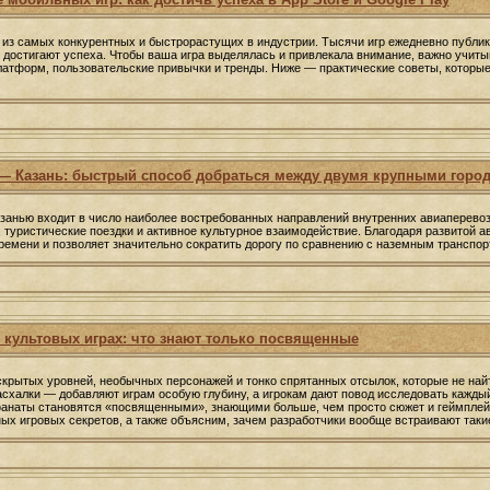
из самых конкурентных и быстрорастущих в индустрии. Тысячи игр ежедневно публику
х достигают успеха. Чтобы ваша игра выделялась и привлекала внимание, важно учиты
платформ, пользовательские привычки и тренды. Ниже — практические советы, которые
— Казань: быстрый способ добраться между двумя крупными горо
анью входит в число наиболее востребованных направлений внутренних авиаперевозо
 туристические поездки и активное культурное взаимодействие. Благодаря развитой 
емени и позволяет значительно сократить дорогу по сравнению с наземным транспо
 культовых играх: что знают только посвященные
 скрытых уровней, необычных персонажей и тонко спрятанных отсылок, которые не на
схалки — добавляют играм особую глубину, а игрокам дают повод исследовать каждый
анаты становятся «посвященными», знающими больше, чем просто сюжет и геймплей.
ых игровых секретов, а также объясним, зачем разработчики вообще встраивают таки