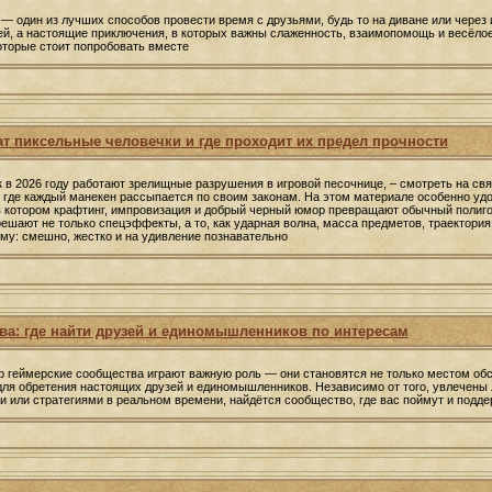
— один из лучших способов провести время с друзьями, будь то на диване или через 
ей, а настоящие приключения, в которых важны слаженность, взаимопомощь и весёло
оторые стоит попробовать вместе
т пиксельные человечки и где проходит их предел прочности
к в 2026 году работают зрелищные разрушения в игровой песочнице, – смотреть на свя
 где каждый манекен рассыпается по своим законам. На этом материале особенно удо
 в котором крафтинг, импровизация и добрый черный юмор превращают обычный полиго
решают не только спецэффекты, а то, как ударная волна, масса предметов, траектори
му: смешно, жестко и на удивление познавательно
ва: где найти друзей и единомышленников по интересам
 геймерские сообщества играют важную роль — они становятся не только местом об
для обретения настоящих друзей и единомышленников. Независимо от того, увлечены
или стратегиями в реальном времени, найдётся сообщество, где вас поймут и подде