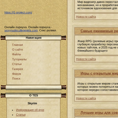
Мир видеоигр давно перестал
механиками, но и проработа
источником вдохновения для 
https://j1-project.com/
Новости сайта
Онлайн порнуха. Онлайн порнуха -
sexynudecollegegirls.com
. Секс ролики.
Самые ожидаемые ре
Навигация
Жанр RPG (ролевые игры) про
глубокую проработку персона
Главная
новых тайтлов, и 2025 год н
О сайте
ближайшего будущего
Файлы
Новости сайта
Туториалы
Статьи
Галерея
Игры с открытым мир
Форум
Поиск
Игры с открытым миром стали
которых можно потеряться на
которое нередко сопоставим
О TES
Новости сайта
Skyrim
Информация об игре
Лучшие игры для сов
Статьи