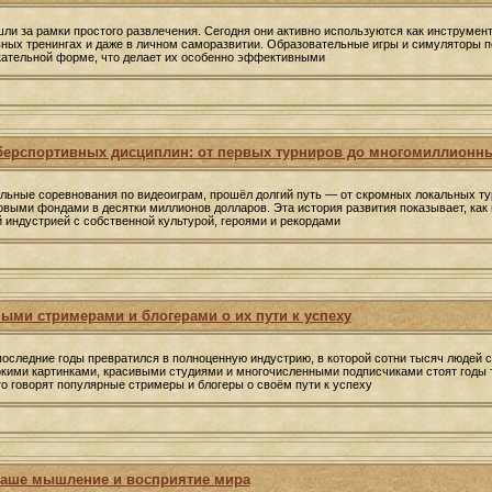
и за рамки простого развлечения. Сегодня они активно используются как инструмен
вных тренингах и даже в личном саморазвитии. Образовательные игры и симуляторы 
кательной форме, что делает их особенно эффективными
берспортивных дисциплин: от первых турниров до многомиллионн
льные соревнования по видеоиграм, прошёл долгий путь — от скромных локальных т
выми фондами в десятки миллионов долларов. Эта история развития показывает, как 
й индустрией с собственной культурой, героями и рекордами
ыми стримерами и блогерами о их пути к успеху
 последние годы превратился в полноценную индустрию, в которой сотни тысяч людей 
ркими картинками, красивыми студиями и многочисленными подписчиками стоят годы т
то говорят популярные стримеры и блогеры о своём пути к успеху
наше мышление и восприятие мира