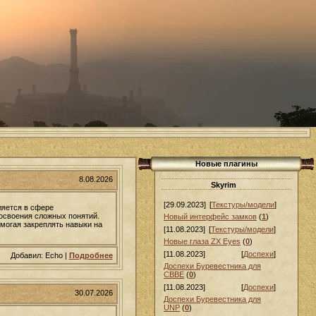
Новые плагины
8.08.2026
Skyrim
[29.09.2023]
[
Текстуры/модели
]
ляется в сфере
освоения сложных понятий.
Новый интерфейс замков
(
1
)
могая закреплять навыки на
[11.08.2023]
[
Текстуры/модели
]
Новые глаза ZX Eyes
(
0
)
[11.08.2023]
[
Доспехи
]
Добавил: Echo |
Подробнее
Доспехи Буревестника для
СВВЕ
(
0
)
[11.08.2023]
[
Доспехи
]
30.07.2026
Доспехи Буревестника для
UNP
(
0
)