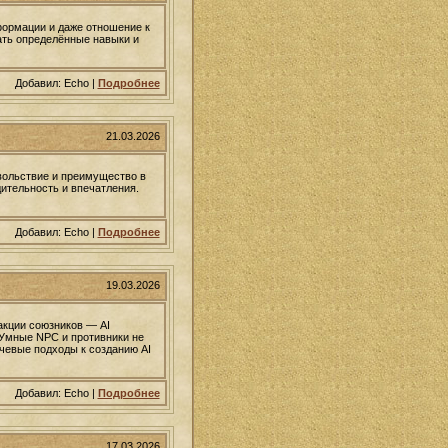
формации и даже отношение к
ать определённые навыки и
Добавил: Echo |
Подробнее
21.03.2026
вольствие и преимущество в
ительность и впечатления.
Добавил: Echo |
Подробнее
19.03.2026
акции союзников — AI
 Умные NPC и противники не
чевые подходы к созданию AI
Добавил: Echo |
Подробнее
17.03.2026