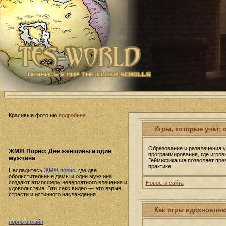
Красивые фото ню
подробнее
Игры, которые учат:
Образование и развлечения 
ЖМЖ Порно: Две женщины и один
программирования, где игров
мужчина
Геймификация позволяет прев
практике
Насладитесь
ЖМЖ порно
, где две
обольстительные дамы и один мужчина
создают атмосферу невероятного влечения и
Новости сайта
удовольствия. Эти секс видео — это взрыв
страсти и истинного наслаждения.
Как игры вдохновляю
порно онлайн