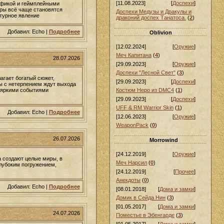
[11.08.2023]
[
Доспехи
]
афикой и геймплейными
ры всё чаще становятся
Доспехи Медузы и Дракулы и
турное явление
драконий доспех Танатоса.
(
2
)
Добавил: Echo |
Подробнее
Oblivion
[12.02.2024]
[
Оружие
]
Меч Капитана
(
4
)
28.07.2026
[29.09.2023]
[
Оружие
]
Доспехи "Лесной Свет"
(
3
)
агает богатый сюжет,
[29.09.2023]
[
Доспехи
]
ы с нетерпением ждут выхода
 яркими событиями
Костюм Неро из DMC4
(
1
)
[29.09.2023]
[
Доспехи
]
UFF & RM Warrior Skin
(
1
)
Добавил: Echo |
Подробнее
[12.06.2023]
[
Оружие
]
WeaponPack
(
0
)
26.07.2026
Morrowind
[24.12.2019]
[
Оружие
]
 создают целые миры, в
Меч Нарсил
(
0
)
глубоким погружением,
[24.12.2019]
[
Прочее
]
Анекдоты
(
0
)
Добавил: Echo |
Подробнее
[08.01.2018]
[
Дома и замки
]
Домик в Сейда Нин
(
3
)
[01.05.2017]
[
Дома и замки
]
24.07.2026
Поместье в Эбенгарде
(
3
)