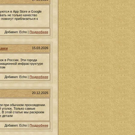
ются в App Store и Google
вать не только качество
 помогут приблизиться к
Добавил: Echo |
Подробнее
дами
15.03.2026
к в России. Эти города
авиационной инфраструктуре
ртом
Добавил: Echo |
Подробнее
20.12.2025
йти при обычном прохождении.
 уголок. Только самые
 В этой статье мы раскроем
е детали
Добавил: Echo |
Подробнее