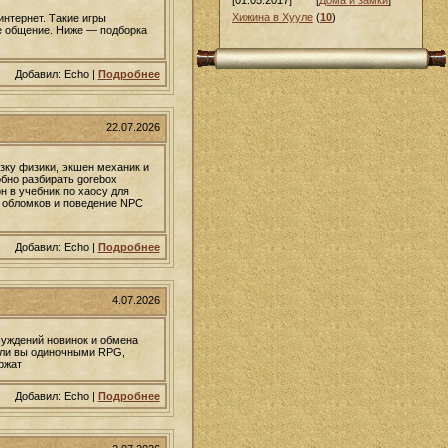
[01.05.2017]
[
Дома и замки
]
Хижина в Хууле
(
10
)
интернет. Такие игры
е общение. Ниже — подборка
Добавил: Echo |
Подробнее
22.07.2026
зку физики, экшен механик и
бно разбирать gorebox
н в учебник по хаосу для
я обломков и поведение NPC
Добавил: Echo |
Подробнее
4.07.2026
суждений новинок и обмена
 ли вы одиночными RPG,
ржат
Добавил: Echo |
Подробнее