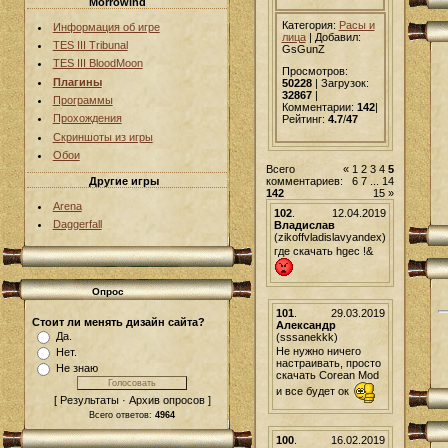
Morrowind
Категория:
Расы и
Информация об игре
лица
|
Добавил
:
TES III Tribunal
GsGunZ
TES III BloodMoon
Просмотров:
Плагины
50228
| Загрузок:
32867
|
Программы
Комментарии:
142
|
Прохождения
Рейтинг:
4.7
/
47
Скриншоты из игры
Обои
Всего
«
1
2
3
4
5
комментариев:
6
7
...
14
Другие игры
142
15
»
Arena
102
.
12.04.2019
Daggerfall
Владислав
(zikoffvladislavyandex)
где скачать hgec !&
Опрос
101
.
29.03.2019
Стоит ли менять дизайн сайта?
Александр
Да.
(sssanekkk)
Не нужно ничего
Нет.
настраивать, просто
Не знаю
скачать Corean Mod
и все будет ок
[ Результаты · Архив опросов ]
Всего ответов:
4964
100
.
16.02.2019