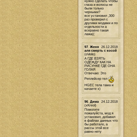
нужно сделать чтобы
глаза и волосы не
были только
черными?
все установил ,300
раз проверил с
другими модами и по
отдельности а
всеравно такая
лажа((
97
.
Женя
26.12.2018
аля смерть с косой
(oVeilo)
А ГДЕ ВЗЯТЬ
ОДЕЖДУ КАК НА
РИСУНКЕ ГДЕ ОНА
ГОЛАЯ
Отвечаю: Это
Реплейсер тел
HGEC тела тама и
качаете х)
96
.
Дима
24.12.2018
(xKreol)
Помогите
пожалуйста, мод я
установил, добавил
в файлах данных что
бы работало, а
рассы этой все
равно нету