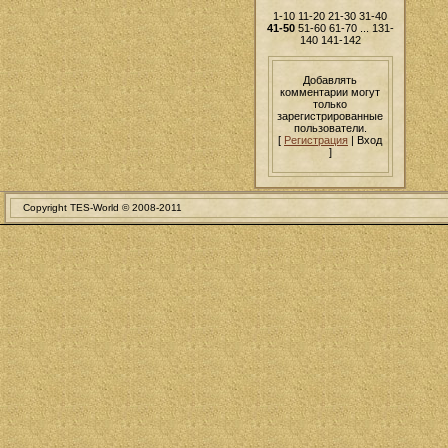
1-10
11-20
21-30
31-40
41-50
51-60
61-70
...
131-
140
141-142
Добавлять
комментарии могут
только
зарегистрированные
пользователи.
[
Регистрация
| Вход
]
Copyright TES-World © 2008-2011