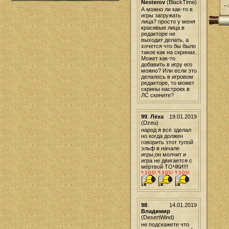
Nesterov
(BlackTime)
--
А можно ли как-то в
игры загружать
лица? просто у меня
красивые лица в
редакторе не
выходит делать, а
хочется что бы было
такое как на скринах.
Может как-то
добавить в игру его
можно? Или если это
делалось в игровом
редакторе, то может
скрины настроек в
ЛС скините?
99
.
Лёха
19.01.2019
(Dzeu)
народ я всё зделал
но когда должен
говорить этот тупой
эльф в начале
игры,он молчит и
игра не двигается с
мёртвой ТОЧКИ!!!
98
.
14.01.2019
Владимир
(DesertWind)
не подскажете что