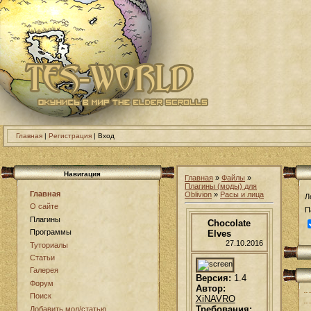
Главная
|
Регистрация
| Вход
Навигация
Главная
»
Файлы
»
Плагины (моды) для
Главная
Oblivion
»
Расы и лица
Л
О сайте
П
Плагины
Chocolate
Программы
Elves
27.10.2016
Туториалы
Статьи
Галерея
Версия:
1.4
Форум
Автор:
Поиск
XiNAVRO
Требования:
Добавить мод/статью