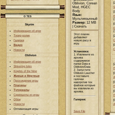
[
Oblivion, Corean
Mod, HGEC
S
Body
[
Язык:
H
О TES
Мультиязычный
(
Размер:
12 MB
[
Skyrim
| Скачать
D
Информация об игре
(
Этот плагин
Тизер-ролик
[
добавляет
C
новую расу в
Галерея
игру.
[
Видео
C
Новости
Установка:
1. Извлеките из
Oblivion
архива
содержимое
Информация об игре
папки Data в
[
Shivering Isles
Oblivion/Data
П
2. Запустите
Knights of the Nine
Oblivion Laucher
[
Живые и Мертвые
и поставьте
Д
галочки
Прохождение игры
[
навпротив тех
файлов которые
Плагины
П
вы извлекли из
Туториалы
[
архива.
Скриншоты из игры
П
Галерея:
Обои
[
Новости
Д
Оптимизация игры
Save File