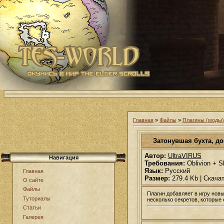
Главная
»
Файлы
»
Плагины (моды) 
Затонувшая бухта, до
Автор:
UltraVIRUS
Навигация
Требования:
Oblivion + Sh
Язык:
Русский
Главная
Размер:
279.4 Kb | Скача
О сайте
Файлы
Плагин добавляет в игру новы
Туториалы
несколько секретов, которые
Статьи
Галерея