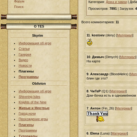
Форум
Категория:
Дома и замки
|
Доб
Поиск
Просмотров:
7891
| Загрузок:
4
Всего комментариев:
11
О TES
11
.
kostoev
(deny) [
Материал
]
Skyrim
Информация об игре
Статьи
Галерея
10
.
Димыч
(Dimych) [
Материал
]
Видео
На карте
Новости
Плагины
9
.
Александр
(BloodAleks) [
Мат
Программы
блин где это?
Oblivion
Информация об игре
8
.
ЧиТеР
(Q1) [
Материал
]
Дом-бочка есть в одноимённом 
Shivering Isles
Knights of the Nine
Живые и Мертвые
7
.
Антон
(Fin_26) [
Материал
]
Город ночи
Прохождение игры
Плагины
Программы
6
.
Elena
(Luna) [
Материал
]
Туториалы