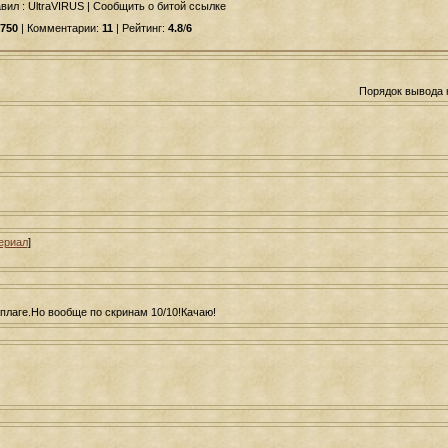
авил
: UltraVIRUS | Сообщить о битой ссылке
750
| Комментарии:
11
| Рейтинг:
4.8
/
6
Порядок вывода 
ериал
]
плаге.Но вообще по скринам 10/10!Качаю!