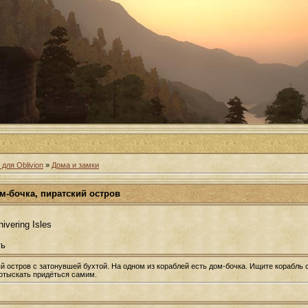
для Oblivion
»
Дома и замки
м-бочка, пиратский остров
ivering Isles
ть
й остров с затонувшей бухтой. На одном из кораблей есть дом-бочка. Ищите корабль с
 отыскать придёться самим.