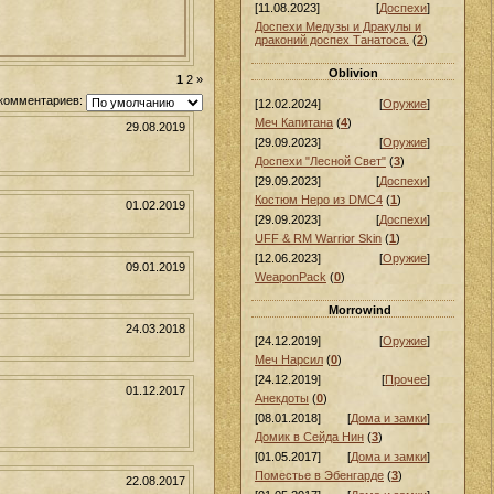
[11.08.2023]
[
Доспехи
]
Доспехи Медузы и Дракулы и
драконий доспех Танатоса.
(
2
)
Oblivion
1
2
»
комментариев:
[12.02.2024]
[
Оружие
]
Меч Капитана
(
4
)
29.08.2019
[29.09.2023]
[
Оружие
]
Доспехи "Лесной Свет"
(
3
)
[29.09.2023]
[
Доспехи
]
Костюм Неро из DMC4
(
1
)
01.02.2019
[29.09.2023]
[
Доспехи
]
UFF & RM Warrior Skin
(
1
)
[12.06.2023]
[
Оружие
]
09.01.2019
WeaponPack
(
0
)
Morrowind
24.03.2018
[24.12.2019]
[
Оружие
]
Меч Нарсил
(
0
)
[24.12.2019]
[
Прочее
]
01.12.2017
Анекдоты
(
0
)
[08.01.2018]
[
Дома и замки
]
Домик в Сейда Нин
(
3
)
[01.05.2017]
[
Дома и замки
]
Поместье в Эбенгарде
(
3
)
22.08.2017