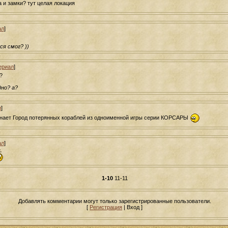
 и замки? тут целая локация
ал
]
ся смог? ))
ериал
]
?
дно? а?
л
]
ает Город потерянных кораблей из одноименной игры серии КОРСАРЫ
ал
]
1-10
11-11
Добавлять комментарии могут только зарегистрированные пользователи.
[
Регистрация
| Вход ]