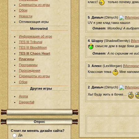
класс!
только почему дома
Скриншоты из игры
Обои
Новости
5
.
Димыч
(Dimych)
[
Матери
Оптимизация игры
UV я уже клад тама нашол
Ответ
: Молодец! А выбрат
Morrowind
Информация об игре
4
.
Шэдоу
(ShadowEternity) [
Мат
TES III Tribunal
смысле дом в виде боки да
TES III BloodMoon
Ответ
: А по скринам не ви
TES III Chaos Heart
Плагины
Программы
3
.
Алекс
(LexMorgan) [
Материа
Прохождения
Классная тема
Мне напомин
Скриншоты из игры
Обои
2
.
Димыч
(Dimych)
[
Матери
Другие игры
Хы! Буду жить в бочке....
Arena
Daggerfall
Опрос
Стоит ли менять дизайн сайта?
Да.