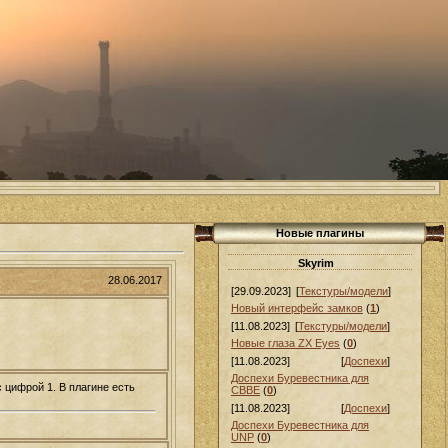
Новые плагины
Skyrim
28.06.2017
[29.09.2023]
[
Текстуры/модели
]
Новый интерфейс замков
(
1
)
[11.08.2023]
[
Текстуры/модели
]
Новые глаза ZX Eyes
(
0
)
[11.08.2023]
[
Доспехи
]
Доспехи Буревестника для
 цифрой 1. В плагине есть
СВВЕ
(
0
)
[11.08.2023]
[
Доспехи
]
Доспехи Буревестника для
UNP
(
0
)