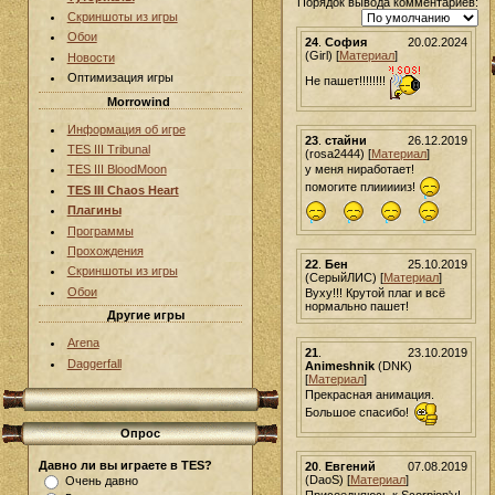
Порядок вывода комментариев:
Скриншоты из игры
Обои
24
.
София
20.02.2024
(Girl) [
Материал
]
Новости
Оптимизация игры
Не пашет!!!!!!!!
Morrowind
Информация об игре
23
.
стайни
26.12.2019
TES III Tribunal
(rosa2444) [
Материал
]
у меня ниработает!
TES III BloodMoon
помогите плиииииз!
TES III Chaos Heart
Плагины
Программы
Прохождения
22
.
Бен
25.10.2019
Скриншоты из игры
(СерыйЛИС) [
Материал
]
Обои
Вуху!!! Крутой плаг и всё
нормально пашет!
Другие игры
Arena
21
.
23.10.2019
Daggerfall
Animeshnik
(DNK)
[
Материал
]
Прекрасная анимация.
Большое спасибо!
Опрос
Давно ли вы играете в TES?
20
.
Евгений
07.08.2019
(DaoS) [
Материал
]
Очень давно
Присоедняюсь к Scorpion'у!