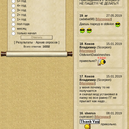
5+ год
НЕ ПАШЕТ!!! ЧЁ ДЕЛАТЬ?!
4+ год
3+ год
2+ год
19
.
ar
27.05.2019
(adabat98) [
Материал
]
1+ год
пол года
Даешь паркур в oblivion
месяц
только начал
[ Результаты · Архив опросов ]
18
.
Коков
15.01.2019
Всего ответов:
14332
Владимир
(Scorpion)
[
Материал
]
Oblivion\Data\meshes
правельно?
17
.
Коков
15.01.2019
Владимир
(Scorpion)
[
Материал
]
у меня почему то не
получается
я скачал мод установил в
папку но все равно ГГ не
прыгает как надо...
16
.
sIverus
08.01.2019
(sptraser) [
Материал
]
прикольно.