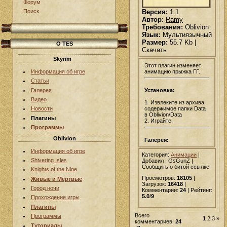
Форум
Версия:
1.1
Поиск
Автор:
Ramy
Требования:
Oblivion
Язык:
Мультиязычный
Размер:
55.7 Kb |
О TES
Скачать
Skyrim
Этот плагин изменяет
анимацию прыжка ГГ.
Информация об игре
Статьи
Галерея
Установка:
Видео
1. Извлеките из архива
содержимое папки Data
Новости
в Oblivion/Data
Плагины
2. Играйте.
Программы
Oblivion
Галерея:
Информация об игре
Категория:
Анимации
|
Shivering Isles
Добавил
: GsGunZ |
Сообщить о битой ссылке
Knights of the Nine
Просмотров:
18105
|
Живые и Мертвые
Загрузок:
16418
|
Город ночи
Комментарии:
24
| Рейтинг:
5.0
/
9
Прохождение игры
Плагины
Всего
Программы
1
2
3
»
комментариев:
24
Туториалы