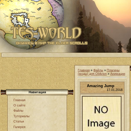
Главная
»
Файлы
»
Плагины
(моды) для Oblivion
»
Анимации
Amazing Jump
17.01.2018
Навигация
Главная
О сайте
Файлы
Туториалы
Статьи
Галерея