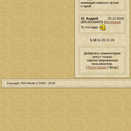
анимация намного лучше
старой
15
.
Андрей
25.12.2018
(BRUDGBARS) [
Материал
]
То что надо
1-10
11-20
21-24
Добавлять комментарии
могут только
зарегистрированные
пользователи.
[
Регистрация
| Вход ]
Copyright TES-World © 2008 -
2026