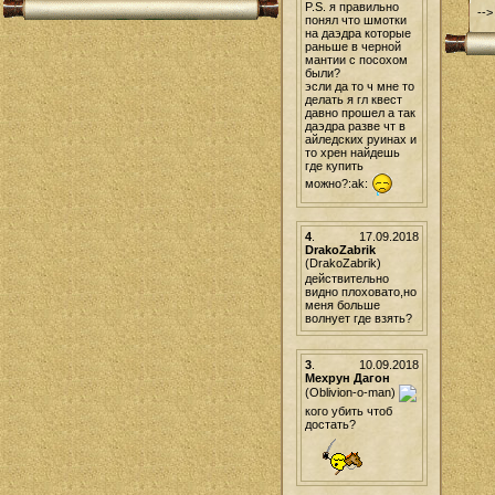
P.S. я правильно
-->
понял что шмотки
на даэдра которые
раньше в черной
мантии с посохом
были?
эсли да то ч мне то
делать я гл квест
давно прошел а так
даэдра разве чт в
айледских руинах и
то хрен найдешь
где купить
можно?:ak:
4
.
17.09.2018
DrakoZabrik
(DrakoZabrik)
действительно
видно плоховато,но
меня больше
волнует где взять?
3
.
10.09.2018
Мехрун Дагон
(Oblivion-o-man)
кого убить чтоб
достать?