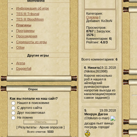
Morrowind
Информация об игре
Категория:
TES III Tribunal
Одежда
|
TES III BloodMoon
Добавил
: Ko3toN
Плагины
Просмотров:
Программы
8767
| Загрузок:
1576
|
Прохождения
Комментарии:
6
|
Скриншоты из игры
Рейтинг:
4.0
/
3
Обои
Другие игры
Всего комментариев:
6
Arena
6
.
Никита
19.11.2018
Daggerfall
(Nikitos261998)
Короче несколько
роб я нашел в
айлейдский
руинах(которые
Опрос
напротив выхода из
канализации(первое
самое задание))
Как вы попали на наш сайт?
Нашел в поисковике
С другого сайта
5
.
19.09.2018
Друг посоветовал
Мехрун Дагон
Не помню
(Oblivion-o-man)
даэдра пьет винцо
посредь города!
[ Результаты · Архив опросов ]
Всего ответов:
5333