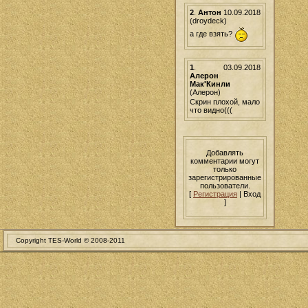
2
.
Антон
10.09.2018
(droydeck)
а где взять?
1
.
03.09.2018
Алерон
Мак'Кинли
(Алерон)
Скрин плохой, мало
что видно(((
Добавлять
комментарии могут
только
зарегистрированные
пользователи.
[
Регистрация
| Вход
]
Copyright TES-World © 2008-2011