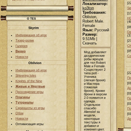
[2
Локализатор:
ko3ton
Se
Требования:
[1
Oblivion,
HG
О TES
Robert Male.
(4
Female
[0
Skyrim
Язык:
Русский
De
Размер:
Информация об игре
(3
9.51Mb |
Тизер-ролик
[2
Скачать
Ch
Галерея
[0
Видео
Мод добавляет
даэдрические
Co
Новости
робы жрецов
для тел Robert
Oblivion
Male и Female.
Существуют 2
Информация об игре
[2
типа роб -
Shivering Isles
Ученика
Пр
(легкая броня)
Knights of the Nine
[0
и Мастера
Живые и Мертвые
(тяжелая
До
броня). Кроме
Прохождение игры
[0
брони в версии
Плагины
2.0 появится и
По
одежда.
Туториалы
[0
Отдельное
Скриншоты из игры
спасибо
По
Alienslof за
Обои
[0
модели,
Новости
некоторые
До
текстуры я
Оптимизация игры
добавил и
изменил цвет.