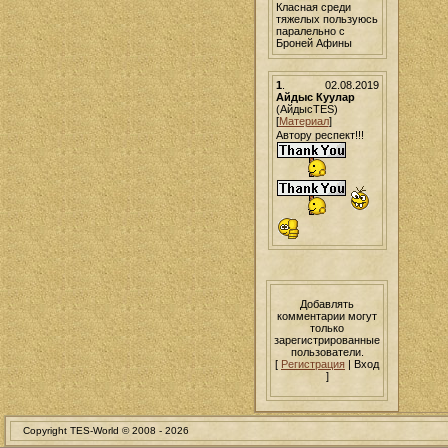
Класная среди
тяжелых пользуюсь
паралельно с
Броней Афины
1
.
02.08.2019
Айдыс Куулар
(АйдысTES)
[
Материал
]
Автору респект!!!
Добавлять
комментарии могут
только
зарегистрированные
пользователи.
[
Регистрация
| Вход
]
Copyright TES-World © 2008 -
2026