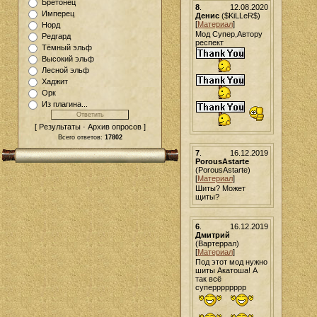
Бретонец
8
.
12.08.2020
Имперец
Денис
($KiLLeR$)
[
Материал
]
Норд
Мод Супер,Автору
Редгард
респект
Тёмный эльф
Высокий эльф
Лесной эльф
Хаджит
Орк
Из плагина...
[ Результаты · Архив опросов ]
Всего ответов:
17802
7
.
16.12.2019
PorousAstarte
(PorousAstarte)
[
Материал
]
Шиты? Может
щиты?
6
.
16.12.2019
Дмитрий
(Вартеррал)
[
Материал
]
Под этот мод нужно
шиты Акатоша! А
так всё
суперррррррр