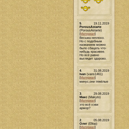
5
.
19.11.2019
PorousAstarte
(PorousAstarte)
[
Материал
]
Весьма неплохо.
Но с подобным
названием можно
было сбацать что-
нибудь красивее.
Но всё равно
выглядит здорово.
4
.
31.08.2019
Ivan
(vans1461)
[
Материал
]
минус,они тяжёлые
3
.
29.08.2019
Макс
(Makyto)
[
Материал
]
это всё хэви
армор?
2
.
05.08.2019
Олег
(Efiop)
[
Материал
]