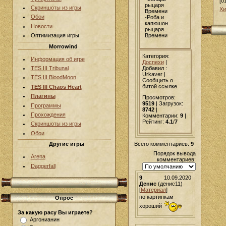
[0
рыцаря
Скриншоты из игры
Хи
Времени
Обои
-Роба и
капюшон
Новости
рыцаря
Времени
Оптимизация игры
Morrowind
Категория:
Информация об игре
Доспехи
|
Добавил
:
TES III Tribunal
Urkaver |
TES III BloodMoon
Сообщить о
битой ссылке
TES III Chaos Heart
Плагины
Просмотров:
9519
| Загрузок:
Программы
8742
|
Прохождения
Комментарии:
9
|
Рейтинг:
4.1
/
7
Скриншоты из игры
Обои
Всего комментариев:
9
Другие игры
Порядок вывода
Arena
комментариев:
Daggerfall
9
.
10.09.2020
Денис
(денис11)
[
Материал
]
по картинкам
Опрос
хороший
За какую расу Вы играете?
Аргонианин