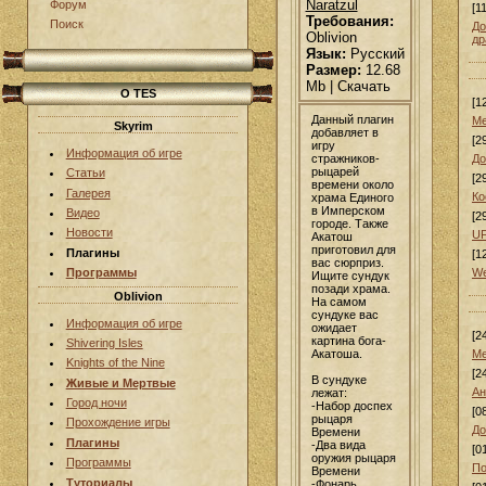
Naratzul
Форум
[1
Требования:
Поиск
До
Oblivion
др
Язык:
Русский
Размер:
12.68
Mb | Скачать
О TES
[1
Данный плагин
Ме
Skyrim
добавляет в
[2
игру
Информация об игре
стражников-
До
рыцарей
Статьи
[2
времени около
Галерея
Ко
храма Единого
в Имперском
Видео
[2
городе. Также
Новости
UF
Акатош
приготовил для
Плагины
[1
вас сюрприз.
We
Программы
Ищите сундук
позади храма.
Oblivion
На самом
сундуке вас
Информация об игре
ожидает
[2
картина бога-
Shivering Isles
Акатоша.
Ме
Knights of the Nine
[2
В сундуке
Живые и Мертвые
Ан
лежат:
Город ночи
-Набор доспех
[0
рыцаря
Прохождение игры
До
Времени
Плагины
-Два вида
[0
оружия рыцаря
Программы
По
Времени
Туториалы
-Фонарь