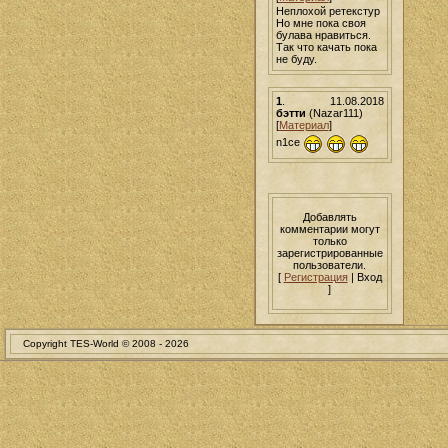
Неплохой ретекстур
Но мне пока своя
булава нравиться.
Так что качать пока
не буду.
1
.
11.08.2018
бэтти
(Nazar111)
[
Материал
]
n1ce
Добавлять
комментарии могут
только
зарегистрированные
пользователи.
[
Регистрация
| Вход
]
Copyright TES-World © 2008 -
2026