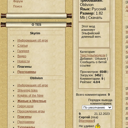
Требования:
Форум
[
Oblivion
Поиск
Д
Язык:
Русский
д
Размер:
1.82
Mb | Скачать
О TES
Этот мод
[
изменяет
М
Эльфийский
Skyrim
длинный меч.
[
Информация об игре
Д
Статьи
[
Галерея
Категория:
К
Текстуры/модели
|
Видео
[
Добавил
: Urkaver |
Новости
U
Сообщить о битой
ссылке
Плагины
[
W
Программы
Просмотров:
6548
|
Загрузок:
3452
|
Oblivion
Комментарии:
9
|
Рейтинг:
4.0
/
4
Информация об игре
[
Shivering Isles
М
Всего комментариев:
9
Knights of the Nine
[
Порядок вывода
Живые и Мертвые
А
комментариев:
Город ночи
[
Прохождение игры
Д
9
.
21.12.2023
Плагины
Сергей
(nsa)
[
[
Материал
]
Программы
П
Не удивил
Туториалы