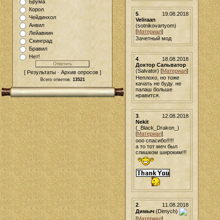
Брума
Корол
5
.
19.08.2018
Чейдинхол
Veliraan
Анвил
(sotnikovartyom)
[
Материал
]
Лейавиин
Зачетный мод
Скинград
Бравил
Нет!
4
.
18.08.2018
Доктор Сальватор
(Salvator) [
Материал
]
[ Результаты · Архив опросов ]
Неплохо, но тоже
Всего ответов:
13521
качать не буду. не
палаш больше
нравится.
3
.
12.08.2018
Nekit
(_Black_Drakon_)
[
Материал
]
ооо спасибо!!!!!
а то тот меч был
слишком широким!!!
2
.
11.08.2018
Димыч
(Dimych)
[
Материал
]