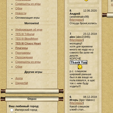
[
Скриншоты из игры
Х
Обои
8
.
12.06.2020
Новости
Андрей
(andreimaks99)
Оптимизация игры
[
Материал
]
Morrowind
Откуда броня,колись
Информация об игре
7
.
23.12.2018
TES III Tribunal
alex
(alex21945)
TES III BloodMoon
[
Материал
]
молодец!!
TES III Chaos Heart
хотя для времени
Плагины
много не надо но у
самого бы руки не
Программы
дошли.
Прохождения
КОРОЧЕ
Скриншоты из игры
Обои
р.с. слишком
Другие игры
широкий раньше
был я им ваще не
Arena
пользовался, а щас
Daggerfall
ток с ним буду
ходить!!!
6
.
08.12.2018
Опрос
Игорь
(Igor-Valeev)
[
Материал
]
Ваш любимый город:
Какой слишком
узкий стал...
Имперский город