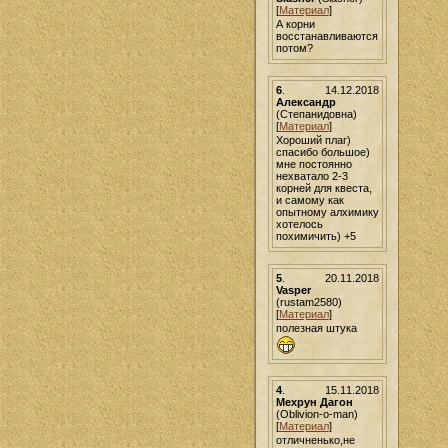
[
Материал
]
А корни
восстанавливаются
потом?
6
.
14.12.2018
Александр
(Степанидовна)
[
Материал
]
Хороший плаг)
спасибо большое)
мне постоянно
нехватало 2-3
корней для квеста,
и самому как
опытному алхимику
хотелось
похимичить) +5
5
.
20.11.2018
Vasper
(rustam2580)
[
Материал
]
полезная штука
4
.
15.11.2018
Мехрун Дагон
(Oblivion-o-man)
[
Материал
]
отличненько,не