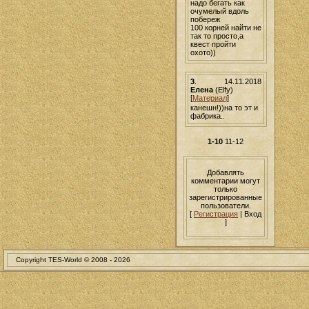
надо бегать как
очумелый вдоль
побереж
100 корней найти не
так то просто,а
квест пройти
охото))
3
.
14.11.2018
Елена
(Elfy)
[
Материал
]
канешн!))на то эт и
фабрика..
1-10
11-12
Добавлять
комментарии могут
только
зарегистрированные
пользователи.
[
Регистрация
| Вход
]
Copyright TES-World © 2008 -
2026