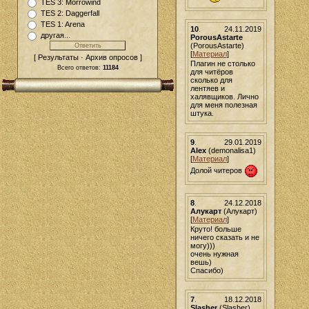
TES 3: Morrowind
TES 2: Daggerfall
TES 1: Arena
10
.
24.11.2019
другая...
PorousAstarte
(PorousAstarte)
[
Материал
]
[ Результаты · Архив опросов ]
Плагин не столько
Всего ответов:
11184
для читёров
сколько для
лентяев и
халявщиков. Лично
для меня полезная
штука.
9
.
29.01.2019
Alex
(demonalisa1)
[
Материал
]
Долой читеров
8
.
24.12.2018
Алукарт
(Алукарт)
[
Материал
]
Круто! больше
ничего сказать и не
могу)))
очень нужная
вешь)
Спасибо)
7
.
18.12.2018
Slasher
(Slasher)