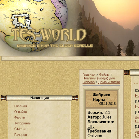
Главная
»
Файлы
»
Плагины (моды) для
Oblivion
»
Дома и замки
[2
Фабрика
Но
Навигация
Нирна
[1
05.11.2018
Главная
Но
О сайте
Версия:
2.1
[1
Автор:
Jules
До
Файлы
С
Локализатор:
Туториалы
Elfy
[1
Статьи
Требования:
До
Галерея
Oblivion
U