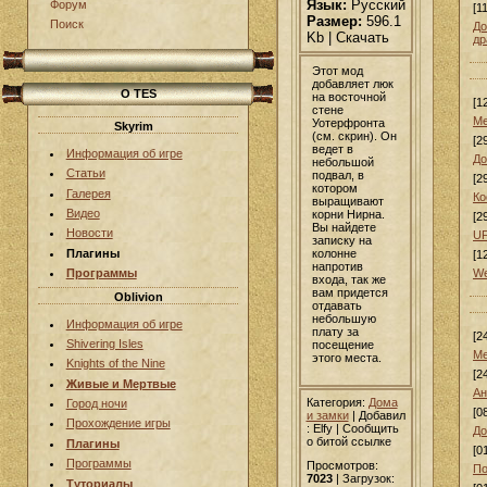
Язык:
Русский
Форум
[1
Размер:
596.1
Поиск
До
Kb | Скачать
др
Этот мод
добавляет люк
О TES
на восточной
[1
стене
Ме
Уотерфронта
Skyrim
(см. скрин). Он
[2
ведет в
Информация об игре
До
небольшой
Статьи
подвал, в
[2
котором
Галерея
Ко
выращивают
Видео
корни Нирна.
[2
Вы найдете
Новости
UF
записку на
колонне
Плагины
[1
напротив
We
Программы
входа, так же
вам придется
Oblivion
отдавать
небольшую
Информация об игре
плату за
[2
Shivering Isles
посещение
Ме
этого места.
Knights of the Nine
[2
Живые и Мертвые
Ан
Категория:
Дома
Город ночи
[0
и замки
|
Добавил
Прохождение игры
: Elfy | Сообщить
До
о битой ссылке
Плагины
[0
Программы
Просмотров:
По
7023
| Загрузок:
Туториалы