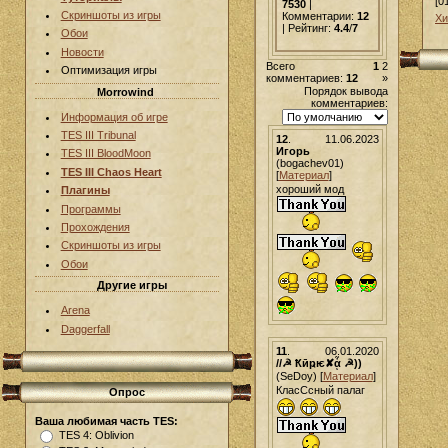
[0
7530
|
Скриншоты из игры
Комментарии:
12
Хи
| Рейтинг:
4.4
/
7
Обои
Новости
Всего
1
2
Оптимизация игры
комментариев:
12
»
Порядок вывода
Morrowind
комментариев:
Информация об игре
TES III Tribunal
12
.
11.06.2023
Игорь
TES III BloodMoon
(bogachev01)
TES III Chaos Heart
[
Материал
]
хороший мод
Плагины
Программы
Прохождения
Скриншоты из игры
Обои
Другие игры
Arena
Daggerfall
11
.
06.01.2020
//☭ Ҟӣҏѥ✘ᾇ ☭))
(SeDoy) [
Материал
]
КласСсный палаг
Опрос
Ваша любимая часть TES:
TES 4: Oblivion