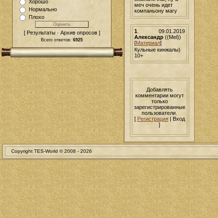
Хорошо
меч очень идет
Нормально
компаньону магу
Плохо
1
.
09.01.2019
[ Результаты · Архив опросов ]
Александр
((Mel))
Всего ответов:
6925
[
Материал
]
Кульные кинжалы)
10+
Добавлять
комментарии могут
только
зарегистрированные
пользователи.
[
Регистрация
| Вход
]
Copyright TES-World © 2008 -
2026