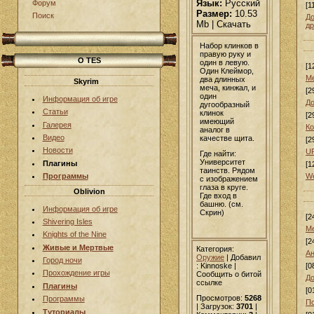
Язык:
Русский
Форум
[1
Размер:
10.53
Поиск
До
Mb | Скачать
др
Набор клинков в
правую руку и
О TES
один в левую.
[1
Один Клеймор,
Ме
два длинных
Skyrim
меча, кинжал, и
[2
один
Информация об игре
До
дугообразный
Статьи
клинок
[2
имеющий
Галерея
К
аналог в
Видео
качестве щита.
[2
Новости
UF
Где найти:
Университет
Плагины
[1
таинств. Рядом
W
Программы
с изображением
глаза в круге.
Oblivion
Где вход в
башню. (см.
Информация об игре
Скрин)
[2
Shivering Isles
М
Knights of the Nine
[2
Живые и Мертвые
Категория:
А
Оружие
|
Добавил
Город ночи
: Kinnoske |
[0
Прохождение игры
Сообщить о битой
До
ссылке
Плагины
[0
Просмотров:
5268
Программы
По
| Загрузок:
3701
|
Туториалы