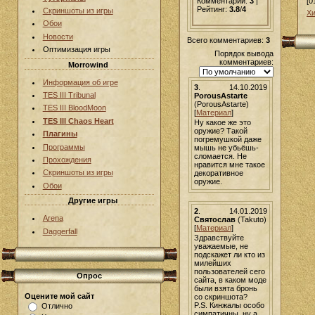
[0
Комментарии:
3
|
Рейтинг:
3.8
/
4
Скриншоты из игры
Хи
Обои
Новости
Всего комментариев:
3
Оптимизация игры
Порядок вывода
комментариев:
Morrowind
Информация об игре
3
.
14.10.2019
TES III Tribunal
PorousAstarte
(PorousAstarte)
TES III BloodMoon
[
Материал
]
TES III Chaos Heart
Ну какое же это
оружие? Такой
Плагины
погремушкой даже
Программы
мышь не убьёшь-
сломается. Не
Прохождения
нравится мне такое
Скриншоты из игры
декоративное
оружие.
Обои
Другие игры
2
.
14.01.2019
Arena
Святослав
(Takuto)
[
Материал
]
Daggerfall
Здравствуйте
уважаемые, не
подскажет ли кто из
милейших
пользователей сего
Опрос
сайта, в каком моде
были взята бронь
Оцените мой сайт
со скриншота?
P.S. Кинжалы особо
Отлично
симпатичны, ну а