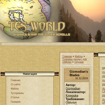
Главная
»
Файлы
»
Плагины (моды) для
Oblivion
»
Оружие
[2
Gizmodian's
Но
Навигация
Blades
[1
31.12.2018
Главная
Но
О сайте
Автор:
[1
Gizmodian
До
Файлы
С
Локализатор:
Туториалы
Kinnoske
[1
Статьи
Требования:
До
Галерея
Oblivion
U