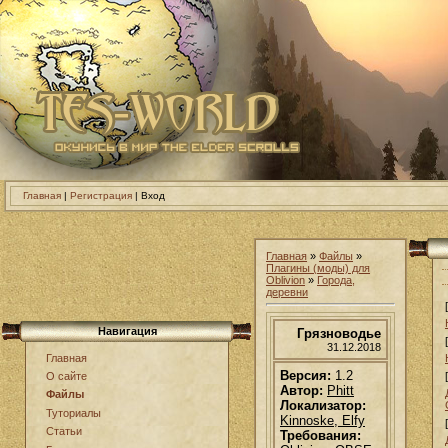
Главная
|
Регистрация
| Вход
Главная
»
Файлы
»
Плагины (моды) для
Oblivion
»
Города,
деревни
Навигация
Грязноводье
31.12.2018
Главная
Версия:
1.2
О сайте
Автор:
Phitt
Файлы
Локализатор:
Туториалы
Kinnoske, Elfy
Статьи
Требования: