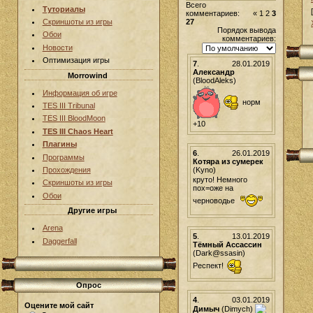
Всего
Туториалы
комментариев:
«
1
2
3
27
Скриншоты из игры
Порядок вывода
Обои
комментариев:
Новости
Оптимизация игры
7
.
28.01.2019
Александр
Morrowind
(BloodAleks)
Информация об игре
норм
TES III Tribunal
TES III BloodMoon
+10
TES III Chaos Heart
Плагины
6
.
26.01.2019
Программы
Котяра из сумерек
(Kyno)
Прохождения
круто! Немного
Скриншоты из игры
пох=оже на
Обои
черноводье
Другие игры
Arena
5
.
13.01.2019
Daggerfall
Тёмный Ассассин
(Dark@ssasin)
Респект!
Опрос
4
.
03.01.2019
Оцените мой сайт
Димыч
(Dimych)