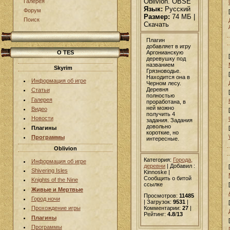
Oblivion. OBSE
Галерея
Язык:
Русский
Форум
Размер:
74 МБ |
Поиск
Скачать
Плагин
добавляет в игру
Аргонианскую
О TES
деревушку под
названием
Skyrim
Грязноводье.
Находится она в
Информация об игре
Черном лесу.
Деревня
Статьи
полностью
Галерея
проработана, в
ней можно
Видео
получить 4
Новости
задания. Задания
довольно
Плагины
короткие, но
Программы
интересные.
Oblivion
Категория:
Города,
Информация об игре
деревни
|
Добавил
:
Shivering Isles
Kinnoske |
Сообщить о битой
Knights of the Nine
ссылке
Живые и Мертвые
Просмотров:
11485
Город ночи
| Загрузок:
9531
|
Комментарии:
27
|
Прохождение игры
Рейтинг:
4.8
/
13
Плагины
Программы