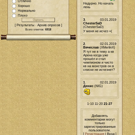
Отлично
Недурно. Но качать
Хорошо
лень
Нормально
Плохо
3
.
03.01.2019
ChesterSaD
[ Результаты · Архив опросов ]
(ChesterSaD)
Всего ответов:
6918
У меня не исчез =(
2
.
02.01.2019
Вячеслав
(XMerlinX)
Я тут не в тему а кв
Арена когда уже
прошёл и стал
чемпионом и чисто
кв на монстров он в
списке не исчезнет?
1
.
02.01.2019
Денис
(NIG)
1-10
11-20
21-27
Добавлять
комментарии могут
только
зарегистрированные
пользователи.
[
Регистрация
| Вход ]