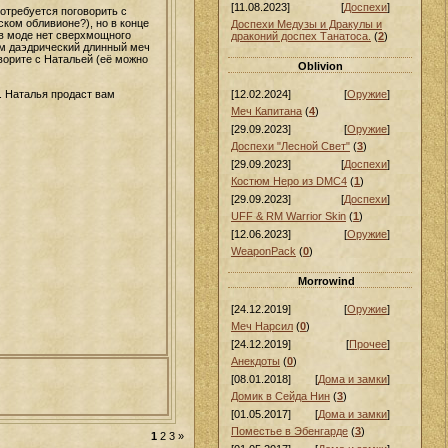
[11.08.2023]
[
Доспехи
]
отребуется поговорить с
ком обливионе?), но в конце
Доспехи Медузы и Дракулы и
 в моде нет сверхмощного
драконий доспех Танатоса.
(
2
)
чем даэдрический длинный меч
ворите с Натальей (её можно
Oblivion
. Наталья продаст вам
[12.02.2024]
[
Оружие
]
Меч Капитана
(
4
)
[29.09.2023]
[
Оружие
]
Доспехи "Лесной Свет"
(
3
)
[29.09.2023]
[
Доспехи
]
Костюм Неро из DMC4
(
1
)
[29.09.2023]
[
Доспехи
]
UFF & RM Warrior Skin
(
1
)
[12.06.2023]
[
Оружие
]
WeaponPack
(
0
)
Morrowind
[24.12.2019]
[
Оружие
]
Меч Нарсил
(
0
)
[24.12.2019]
[
Прочее
]
Анекдоты
(
0
)
[08.01.2018]
[
Дома и замки
]
Домик в Сейда Нин
(
3
)
[01.05.2017]
[
Дома и замки
]
Поместье в Эбенгарде
(
3
)
1
2
3
»