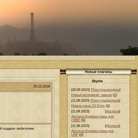
Новые плагины
Skyrim
25.12.2018
[29.09.2023]
[
Текстуры/модели
]
Новый интерфейс замков
(
1
)
[11.08.2023]
[
Текстуры/модели
]
Новые глаза ZX Eyes
(
0
)
[11.08.2023]
[
Доспехи
]
Доспехи Буревестника для
СВВЕ
(
0
)
[11.08.2023]
[
Доспехи
]
ий подарок любителям
Доспехи Буревестника для
UNP
(
0
)