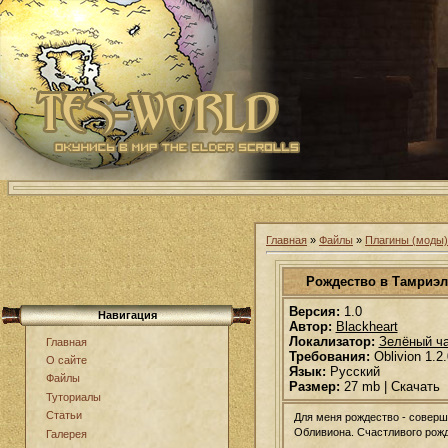
Главная
»
Файлы
»
Плагины (моды) 
Рождество в Тамриэл
Версия:
1.0
Навигация
Автор:
Blackheart
Локализатор:
Зелёный ч
Главная
Требования:
Oblivion 1.2
О сайте
Язык:
Русский
Файлы
Размер:
27 mb | Скачать
Туториалы
Статьи
Для меня рождество - соверш
Обливиона. Счастливого рожд
Галерея