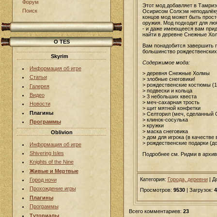
Форум
Этот мод добавляет в Тамриэ
Поиск
Осирисом Солхэм неподалёку 
концов мод может быть прост
оружия. Мод подходит для лю
- и даже имеющееся вам придё
найти в деревне Снежные Хол
О TES
Вам понадобится завершить п
большинство рождественских 
Skyrim
Содержимое мода:
Информация об игре
> деревня Снежные Холмы
Статьи
> злобные снеговики!
> рождественские костюмы (1
Галерея
> подвески и кольца
Видео
> 3 небольших квеста
> меч-сахарная трость
Новости
> щит мятной конфетки
Плагины
> Селторил (меч, сделанный 
> клинок-сосулька
Программы
> кружки
> маска снеговика
Oblivion
> дом для игрока (в качестве
> рождественские подарки (д
Информация об игре
Shivering Isles
Подробнее см. Ридми в архив
Knights of the Nine
Живые и Мертвые
Категория:
Города, деревни
|
Д
Город ночи
Прохождение игры
Просмотров:
9530
| Загрузок:
4
Плагины
Программы
Всего комментариев:
23
Туториалы