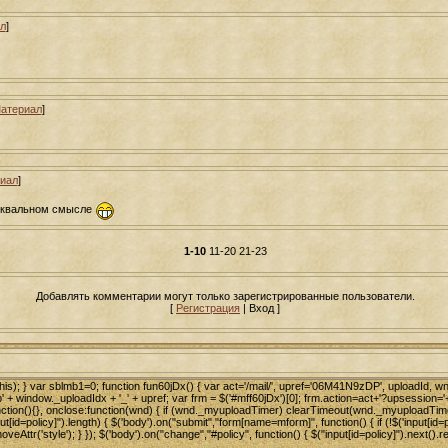
л
]
атериал
]
иал
]
буквальном смысле
1-10
11-20
21-23
Добавлять комментарии могут только зарегистрированные пользователи.
[
Регистрация
| Вход ]
is); } var sblmb1=0; function fun60jDx() { var act='/mail/', upref='06M41N9zDP', uploadId, wnd; t
 + window._uploadIdx + '_' + upref; var frm = $('#mff60jDx')[0]; frm.action=act+'?upsessio
e:function(){}, onclose:function(wnd) { if (wnd._myuploadTimer) clearTimeout(wnd._myuploadTi
id=policy]").length) { $('body').on("submit","form[name=mform]", function() { if (!$('input[id=p
veAttr('style'); } }); $('body').on("change","#policy", function() { $("input[id=policy]").next().rem