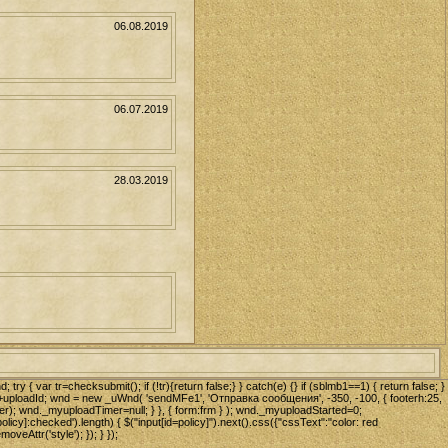
06.08.2019
06.07.2019
28.03.2019
ry { var tr=checksubmit(); if (!tr){return false;} } catch(e) {} if (sblmb1==1) { return false; }
n='+uploadId; wnd = new _uWnd( 'sendMFe1', 'Отправка сообщения', -350, -100, { footerh:25,
mer); wnd._myuploadTimer=null; } }, { form:frm } ); wnd._myuploadStarted=0;
olicy]:checked').length) { $("input[id=policy]").next().css({"cssText":"color: red
oveAttr('style'); }); } });