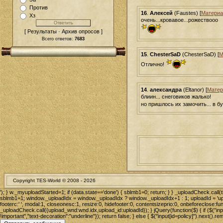
Против
16
.
Алексей
(Faustes) [
Материа
Хз
очень...кровавое...рожествооо
[ Результаты · Архив опросов ]
Всего ответов:
7683
15
.
ChesterSaD
(ChesterSaD) [
М
Отлично!
14
.
александра
(Eltanor) [
Матер
блиин... снеговиков жалько!
но пришлось их замочить... в 
Copyright TES-World © 2008 -
2026
'); } w._myuploadStarted=1; if (data.state=='done') { sblmb1=0; return; } } _uploadCheck.call(th
sblmb1=1; window._uploadIdx = window._uploadIdx ? window._uploadIdx+1 : 1; uploadId = 'up'
footerc:' ', modal:1, closeonesc:1, resize:0, hidefooter:0, contentsizeprio:0, onbeforeclos
_uploadCheck.call({upload_wnd:wnd.idx,upload_id:uploadId}); } jQuery(function($) { if ($("input[
!important","text-decoration":"underline"}); return false; } else { $("input[id=policy]").next().remo