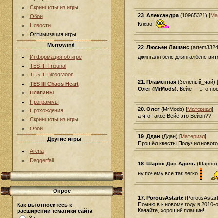
Скриншоты из игры
23
.
Александра
(10965321) [
Ма
Обои
Клево!
Новости
Оптимизация игры
Morrowind
22
.
Люсьен Лашанс
(artem33244
Информация об игре
джингалл белс джингалбенс вит
TES III Tribunal
TES III BloodMoon
21
.
Пламенная
(Зелёный_чай) [
TES III Chaos Heart
Олег (MrMods)
, Вейе — это по
Плагины
Программы
20
.
Олег
(MrMods) [
Материал
]
Прохождения
а что такое Вейе это Вейон??
Скриншоты из игры
Обои
19
.
Ддан
(Ддан) [
Материал
]
Другие игры
Прошёл квесты.Получил новогод
Arena
Daggerfall
18
.
Шарон Ден Адель
(Шарон) 
ну почему все так легко
Опрос
17
.
PorousAstarte
(PorousAstart
Помню в к новому году в 2010-ои
Как вы относитесь к
Качайте, хороший плашин!
расширении тематики сайта
За