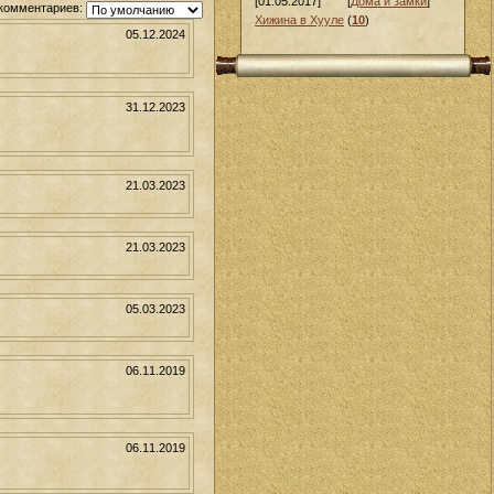
[01.05.2017]
[
Дома и замки
]
комментариев:
Хижина в Хууле
(
10
)
05.12.2024
31.12.2023
21.03.2023
21.03.2023
05.03.2023
06.11.2019
06.11.2019