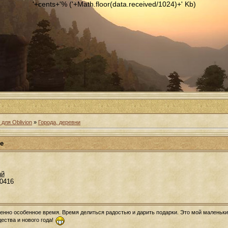
'+cents+'% ('+Math.floor(data.received/1024)+' Kb)
для Oblivion
»
Города, деревни
е
ай
.0416
енно особенное время. Время делиться радостью и дарить подарки. Это мой маленьк
ества и нового года!