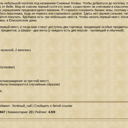
ль небольшой посёлок под названием Снежные Холмы. Чтобы добраться до посёлка, п
от Вейе. Мод не совсем лорный (хотя кто знает, существуют ли снеговики в классичес
о украшением предновогоднего времени. Я старался сохранить баланс игры, поэтому
бого персонажа, будь он первого или сорокового уровня. Здесь нет оружия сильнее, 
тся покупать. Вдобавок есть три небольших квеста. Чтобы начать первый квест, пого
мы, в Епископском доме.
ервый квест, и тогда вам станут доступны два торговца, продающие особые предметы
предметов, а Шерри - два меча (у каждого есть две версии - пылающий и обычный).
 мужской, 2 женских)
Gizmodian)
 вознаграждения за тре>тий квест)
обыча генерируется случайным образом)
е.
обавил
: Зелёный_чай | Сообщить о битой ссылке
847
| Комментарии:
23
| Рейтинг:
4.9
/
8