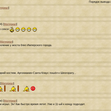
Порядок вывода 
териал
]
) [
Материал
]
о секси
Материал
]
селение у моста близ Имперского города.
ний костюм. Аргонианин-Санта Клаус пошёл к Шеогорату...
[
Материал
]
e) [
Материал
]
 играл. Эх! Как быстро время летит. Уже и 11-ый к концу подходит.