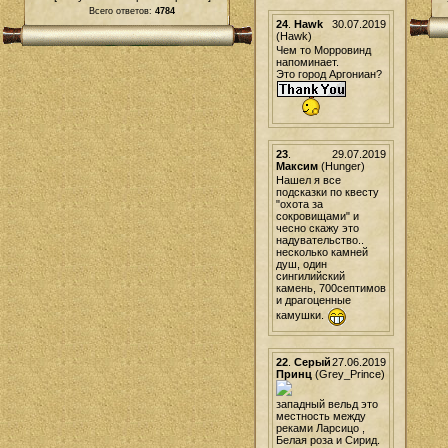
Всего ответов:
4784
24
.
Hawk
30.07.2019
(Hawk)
Чем то Морровинд
напоминает.
Это город Аргониан?
23
.
29.07.2019
Максим
(Hunger)
Нашел я все
подсказки по квесту
"охота за
сокровищами" и
чесно скажу это
надувательство..
несколько камней
душ, один
сингилийский
камень, 700септимов
и драгоценные
камушки.
22
.
Серый
27.06.2019
Принц
(Grey_Prince)
западный вельд это
местность между
реками Ларсицо ,
Белая роза и Сирид.