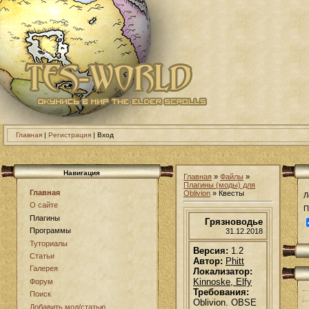
Главная
|
Регистрация
| Вход
Навигация
Главная
»
Файлы
»
Плагины (моды) для
Главная
Oblivion
» Квесты
Л
О сайте
П
Плагины
Грязноводье
Программы
31.12.2018
Туториалы
Версия:
1.2
Статьи
Автор:
Phitt
Галерея
Локализатор:
Kinnoske, Elfy
Форум
Требования:
Поиск
Oblivion. OBSE
Добавить мод/статью