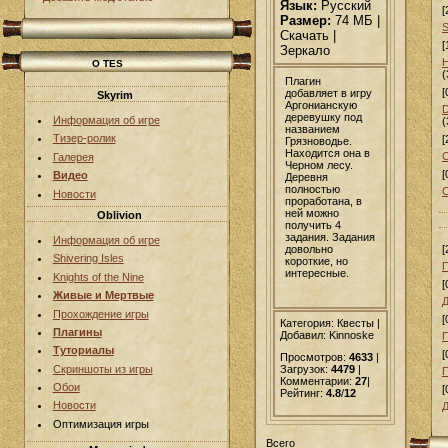
Язык:
Русский
[
Размер:
74 МБ |
S
Скачать |
[
Зеркало
О TES
(
Плагин
[
добавляет в игру
Skyrim
Аргонианскую
D
деревушку под
Информация об игре
(
названием
Тизер-ролик
[
Грязноводье.
Находится она в
C
Галерея
Черном лесу.
[
Видео
Деревня
полностью
C
Новости
проработана, в
ней можно
Oblivion
получить 4
задания. Задания
Информация об игре
довольно
[
Shivering Isles
короткие, но
интересные.
Knights of the Nine
[
Живые и Мертвые
Прохождение игры
[
Категория: Квесты |
Плагины
Добавил
: Kinnoske
П
Туториалы
[
Просмотров:
4633
|
Скриншоты из игры
Загрузок:
4479
|
Комментарии:
27
|
Обои
[
Рейтинг:
4.8
/
12
Новости
Д
Оптимизация игры
Всего