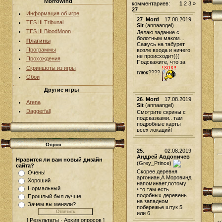
Morrowind
комментариев:
1
2
3
»
27
Информация об игре
27
.
Mord
17.08.2019
TES III Tribunal
Sit
(annaangel)
TES III BloodMoon
Делаю задание с
болотным маком...
Плагины
Сажусь на табурет
Программы
возле входа и ничего
не происходит(((
Прохождения
Подскажите, что за
Скриншоты из игры
глюк????
Обои
Другие игры
26
.
Mord
17.08.2019
Arena
Sit
(annaangel)
Daggerfall
Смотрите скрины с
подсказками.. там
подробные карты
всех локаций!
Опрос
25
.
02.08.2019
Андрей Авдоничев
Нравится ли вам новый дизайн
(Grey_Prince)
сайта?
Скорее деревня
Очень!
аргониан,А Моровинд
Хороший
напоминает,потому
Нормальный
что там есть
подобных деревень
Прошлый был лучше
на западном
Зачем вы меняли?
побережье штук 5
или 6
[ Результаты · Архив опросов ]
-