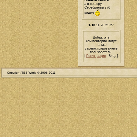
а я пещеру
Серебряный зуб
видел
1-10
11-20
21-27
Добавлять
комментарии могут
только
зарегистрированные
пользователи.
[
Регистрация
| Вход ]
Copyright TES-World © 2008-2011