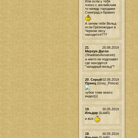
Или если у тебя
плохо с английским
то между городами
Скинград и Бравил
А зачем тебе Вельд
если Грязноводье в
Черном лесу
находится???
21
.
25.06.2019
Мерхун Дагон
(ShadowsAssassin)
а никто не подскажет
где находится
"западный вельд"?
20
.
Серый
02.06.2019
Принц
(Grey_Prince)
зубов тоже много
видел)))
19
.
30.05.2019
Ильдар
(iLdaR)
и все
18
.
30.05.2019
Ильдар
(iLdaR)