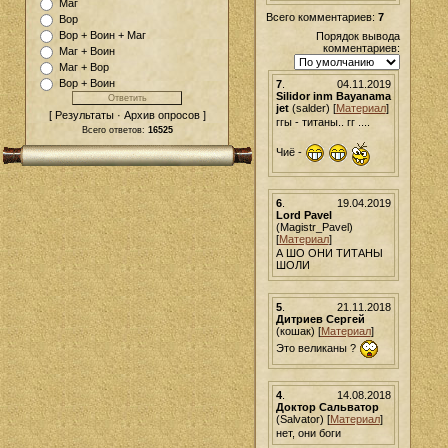
Маг
Всего комментариев:
7
Вор
Вор + Воин + Маг
Порядок вывода
комментариев:
Маг + Воин
Маг + Вор
Вор + Воин
7
.
04.11.2019
Silidor inm Bayanama
jet
(salder) [
Материал
]
[ Результаты · Архив опросов ]
ггы - титаны.. гг ....
Всего ответов:
16525
Чиё -
6
.
19.04.2019
Lord Pavel
(Magistr_Pavel)
[
Материал
]
А ШО ОНИ ТИТАНЫ
ШОЛИ
5
.
21.11.2018
Дитриев Сергей
(кошак) [
Материал
]
Это великаны ?
4
.
14.08.2018
Доктор Сальватор
(Salvator) [
Материал
]
нет, они боги