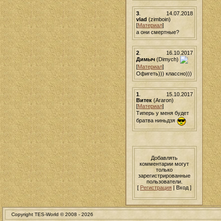
3
.
14.07.2018
vlad
(zimboin)
[
Материал
]
а они смертные?
2
.
16.10.2017
Димыч
(Dimych)
[
Материал
]
Офигеть))) классно)))
1
.
15.10.2017
Витек
(Araron)
[
Материал
]
Типерь у меня будет
братва ниньдзя
Добавлять
комментарии могут
только
зарегистрированные
пользователи.
[
Регистрация
| Вход ]
Copyright TES-World © 2008 -
2026