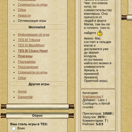
Чие- это клинок
Скриншоты из игры
ночи, по
Обои
совместительству
вампирша. Она
Новости
прячется от
людей в форте
Оптимизация игры
Магиа, там вы ее
Morrowind
и гопните, тоесть
найдете
Информация об игре
Акено- Маг,
TES III Tribunal
состоит в гильдии
TES III BloodMoon
магов и
дослужился уже
TES III Chaos Heart
до звания
колдуна,
Плагины
естественно
Программы
найти его можно в
университете
Прохождения
Аркана, в
Скриншоты из игры
приемной
Архмига)
Обои
Приятной игры)
Другие игры
Arena
Категория:
Компаньоны
|
Daggerfall
Добавил
: Lanc |
Сообщить о битой
ссылке
Просмотров:
10568
|
Опрос
Загрузок:
3970
|
Комментарии:
7
|
Ваш стиль игры в TES:
Рейтинг:
5.0
/
3
Воин