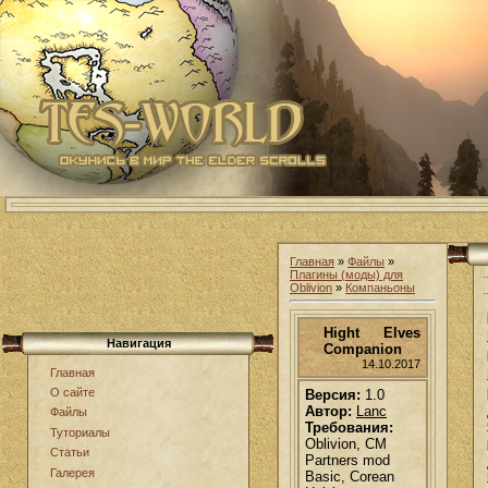
Главная
»
Файлы
»
Плагины (моды) для
Oblivion
»
Компаньоны
Hight Elves
Навигация
Companion
14.10.2017
Главная
О сайте
Версия:
1.0
Автор:
Lanc
Файлы
Требования:
Туториалы
Oblivion, CM
Статьи
Partners mod
Галерея
Basic, Corean