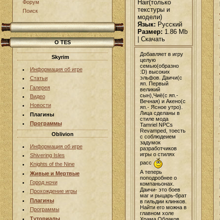
Hair(только
Форум
текстуры и
Поиск
модели)
Язык:
Русский
Размер:
1.86 Mb
| Скачать
О TES
Добавляет в игру
Skyrim
целую
семью(образно
Информация об игре
:D) высоких
эльфов. Даичи(с
Статьи
яп. Первый
Галерея
великий
сын),Чиё(с яп.-
Видео
Вечная) и Акено(с
Новости
яп.- Ясное утро).
Лица сделаны в
Плагины
стиле мода
Программы
Tamriel NPCs
Revamped, тоесть
Oblivion
с соблюдеием
задумок
Информация об игре
разработчиков
игры о стилях
Shivering Isles
расс
Knights of the Nine
А теперь
Живые и Мертвые
поподробнее о
Город ночи
компаньонах.
Даичи- это боев
Прохождение игры
маг и рыцарь-брат
Плагины
в гильдии клинков.
Найти его можна в
Программы
главном холе
Туториалы
Храма Облаков.