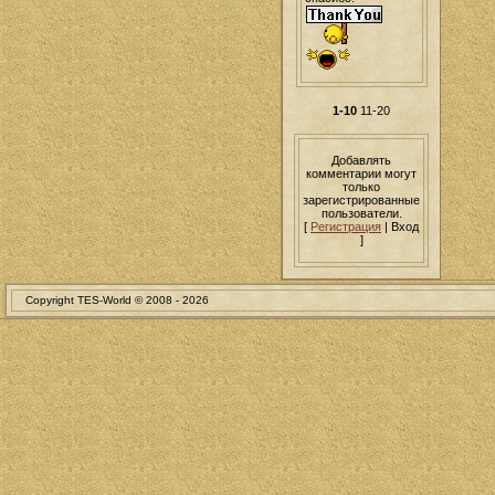
1-10
11-20
Добавлять
комментарии могут
только
зарегистрированные
пользователи.
[
Регистрация
| Вход
]
Copyright TES-World © 2008 -
2026