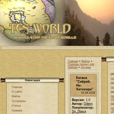
Главная
»
Файлы
»
Плагины (моды) для
Oblivion
»
Оружие
[2
Катана
Но
Навигация
"Сейрей-
[1
Но-
Главная
Но
Хитокири"
О сайте
[1
01.04.2018
До
Файлы
С
Версия:
1.0
Туториалы
Автор:
Odem
[1
Статьи
Локализатор:
До
Галерея
Sir_Djava
U