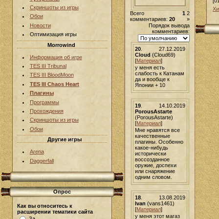
[0
Скриншоты из игры
Хи
Всего
1
2
Обои
комментариев:
20
»
Порядок вывода
Новости
комментариев:
Оптимизация игры
Morrowind
20
.
27.12.2019
Cloud
(Cloud69)
Информация об игре
[
Материал
]
TES III Tribunal
у меня есть
слабость к Катанам
TES III BloodMoon
да и вообще к
TES III Chaos Heart
Японии + 10
Плагины
Программы
19
.
14.10.2019
Прохождения
PorousAstarte
(PorousAstarte)
Скриншоты из игры
[
Материал
]
Обои
Мне нравятся все
качественные
Другие игры
плагины. Особенно
какое-нибудь
Arena
исторически
воссозданное
Daggerfall
оружие, доспехи
или снаряжение
одним словом.
Опрос
18
.
13.08.2019
Ivan
(vans1461)
Как вы относитесь к
[
Материал
]
расширении тематики сайта
у меня этот магаз
За