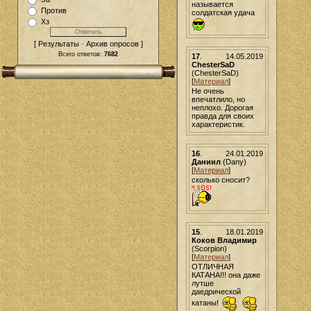
называется
Против
солдатская удача
Хз
[ Результаты · Архив опросов ]
Всего ответов:
7682
17
.
14.05.2019
ChesterSaD
(ChesterSaD)
[
Материал
]
Не очень
впечатлило, но
неплохо. Дорогая
правда для своих
характеристик.
16
.
24.01.2019
Даниил
(Dany)
[
Материал
]
сколько сносит?
15
.
18.01.2019
Коков Владимир
(Scorpion)
[
Материал
]
ОТЛИЧНАЯ
КАТАНА!!! она даже
лутше
даедрической
катаны!