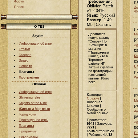
Требования:
Форум
[1
Oblivion Patch
Поиск
До
v1.2.0416
др
Язык:
Русский
Размер:
1.49
Mb | Скачать
О TES
[1
Добавляет
Ме
Skyrim
новую катану
[2
"Сейрей Но
Информация об игре
Хитокири" в
До
магазин
Статьи
[2
"Призрачный
Галерея
Ко
шанс", что в
Торговом
Видео
[2
районе ИГ.
Новости
UF
Катана сделана
по фотографии
Плагины
[1
настоящей
We
Программы
катаны 18ого
века.
Oblivion
Информация об игре
Категория:
[2
Shivering Isles
Оружие
|
Ме
Добавил
:
Knights of the Nine
Urkaver |
[2
Живые и Мертвые
Сообщить о
Ан
битой ссылке
Город ночи
[0
Просмотров:
Прохождение игры
До
9943
| Загрузок:
Плагины
7271
|
[0
Комментарии:
20
Программы
По
| Рейтинг:
4.4
/
12
Туториалы