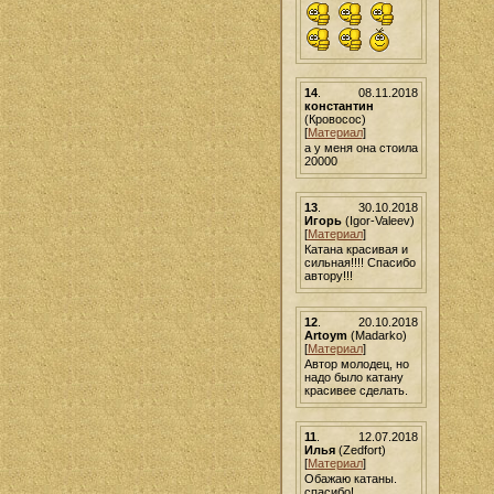
14
.
08.11.2018
константин
(Кровосос)
[
Материал
]
а у меня она стоила
20000
13
.
30.10.2018
Игорь
(Igor-Valeev)
[
Материал
]
Катана красивая и
сильная!!!! Спасибо
автору!!!
12
.
20.10.2018
Artoym
(Madarko)
[
Материал
]
Автор молодец, но
надо было катану
красивее сделать.
11
.
12.07.2018
Илья
(Zedfort)
[
Материал
]
Обажаю катаны.
спасибо!