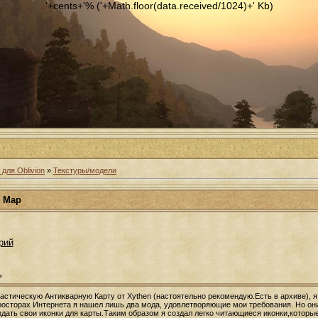
'+cents+'% ('+Math.floor(data.received/1024)+' Kb)
для Oblivion
»
Текстуры/модели
r Map
рий
ь
тастическую Антикварную Карту от Xythen (настоятельно рекомендую.Есть в архиве), я
росторах Интернета я нашел лишь два мода, удовлетворяющие мои требования. Но он
дать свои иконки для карты.Таким образом я создал легко читающиеся иконки,которые