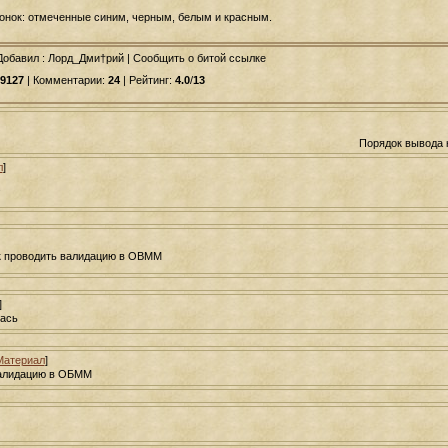
конок: отмеченные синим, черным, белым и красным.
Добавил
: Лорд_Дми†рий | Сообщить о битой ссылке
9127
| Комментарии:
24
| Рейтинг:
4.0
/
13
Порядок вывода 
л
]
.
 проводить валидацию в OBMM
]
лась
Материал
]
валидацию в ОБММ