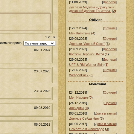
[11.08.2023]
[
Доспехи
]
Доспехи Медузы и Дракулы и
драконий доспех Танатоса.
(
2
)
Oblivion
[12.02.2024]
[
Оружие
]
Меч Капитана
(
4
)
1
2
3
»
[29.09.2023]
[
Оружие
]
комментариев:
Доспехи "Лесной Свет"
(
3
)
[29.09.2023]
[
Доспехи
]
06.01.2024
Костюм Неро из DMC4
(
1
)
[29.09.2023]
[
Доспехи
]
UFF & RM Warrior Skin
(
1
)
[12.06.2023]
[
Оружие
]
23.07.2023
WeaponPack
(
0
)
Morrowind
23.04.2023
[24.12.2019]
[
Оружие
]
Меч Нарсил
(
0
)
[24.12.2019]
[
Прочее
]
09.08.2019
Анекдоты
(
0
)
[08.01.2018]
[
Дома и замки
]
Домик в Сейда Нин
(
3
)
[01.05.2017]
[
Дома и замки
]
08.08.2019
Поместье в Эбенгарде
(
3
)