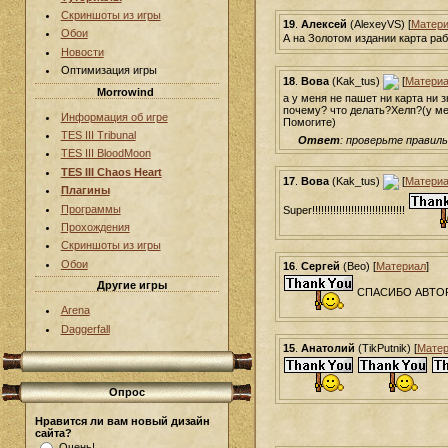
Скриншоты из игры
19
.
Алексей
(AlexeyVS) [
Матери
Обои
А на Золотом издании карта раб
Новости
Оптимизация игры
18
.
Вова
(Kak_tus)
[
Матери
Morrowind
а у меня не пашет ни карта ни 
почему? что делать?Хелп?(у мен
Информация об игре
Помогите)
TES III Tribunal
Ответ
: проверьте правил
TES III BloodMoon
TES III Chaos Heart
17
.
Вова
(Kak_tus)
[
Матери
Плагины
Программы
Super!!!!!!!!!!!!!!!!!!!!!!!!!!!!!!!
Прохождения
Скриншоты из игры
Обои
16
.
Сергей
(Beo) [
Материал
]
Другие игры
СПАСИБО ABTОР!!!!!!!!!!
Arena
Daggerfall
15
.
Анатолий
(TikPutnik) [
Матер
Опрос
Нравится ли вам новый дизайн
сайта?
Очень!