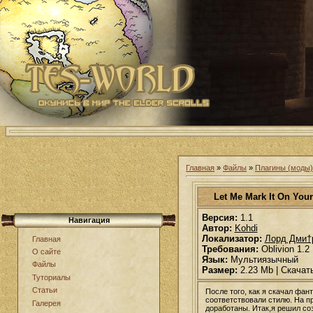
Главная
»
Файлы
»
Плагины (моды) 
Let Me Mark It On You
Версия:
1.1
Навигация
Автор:
Kohdi
Локализатор:
Лорд Дми†
Главная
Требования:
Oblivion 1.2
О сайте
Язык:
Мультиязычный
Файлы
Размер:
2.23 Mb | Скачат
Туториалы
Статьи
После того, как я скачал фан
соответствовали стилю. На п
Галерея
доработаны. Итак,я решил соз