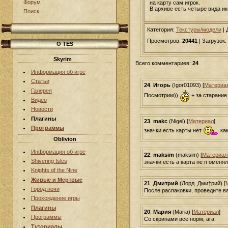
Форум
на карту сам игрок.
В архиве есть четыре вида и
Поиск
Категория:
Текстуры/модели
|
Просмотров:
20441
| Загрузок:
О TES
Skyrim
Всего комментариев:
24
Информация об игре
Статьи
24
.
Игорь
(Igor01093) [
Материа
Галерея
Посмотрим))
+ за старание
Видео
Новости
Плагины
23
.
makc
(Nigel) [
Материал
]
Программы
значки есть карты нет
как
Oblivion
Информация об игре
22
.
maksim
(maksim) [
Материал
Shivering Isles
значки есть а карта не п оменя
Knights of the Nine
Живые и Мертвые
21
.
Дмитрий
(Лорд_Дми†рий) [
Город ночи
После распаковки, проведите 
Прохождение игры
Плагины
20
.
Мария
(Maria) [
Материал
]
Программы
Со скринами все норм, ага.
Туториалы