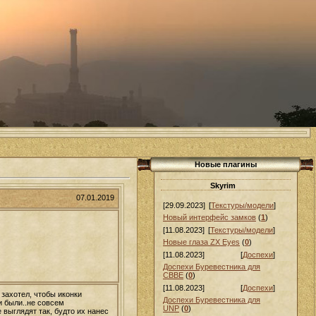
Новые плагины
Skyrim
07.01.2019
[29.09.2023]
[
Текстуры/модели
]
Новый интерфейс замков
(
1
)
[11.08.2023]
[
Текстуры/модели
]
Новые глаза ZX Eyes
(
0
)
[11.08.2023]
[
Доспехи
]
Доспехи Буревестника для
СВВЕ
(
0
)
[11.08.2023]
[
Доспехи
]
 захотел, чтобы иконки
Доспехи Буревестника для
и были..не совсем
UNP
(
0
)
 выглядят так, будто их нанес