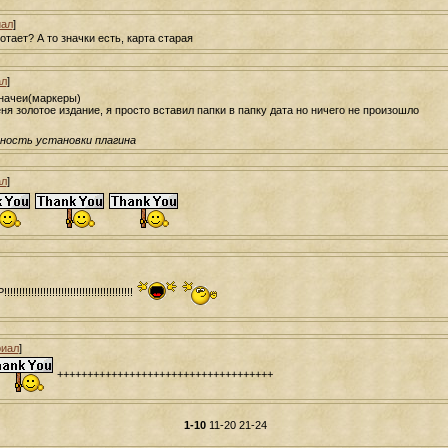
ал
]
отает? А то значки есть, карта старая
ал
]
значеи(маркеры)
я золотое издание, я просто вставил папки в папку дата но ничего не произошло
ьность установки плагина
ал
]
!!!!!!!!!!!!!!!!!!!!!!!!!!!!!!!!!
иал
]
++++++++++++++++++++++++++++++++++++
1-10
11-20
21-24