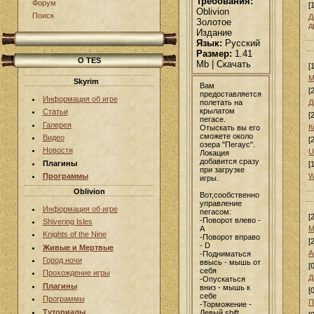
Требования:
Форум
[
Oblivion
Поиск
Д
Золотое
д
Издание
Язык:
Русский
Размер:
1.41
О TES
Mb | Скачать
[
М
Skyrim
Вам
[
предоставляется
Информация об игре
полетать на
Д
крылатом
Статьи
[
пегасе.
Галерея
К
Отыскать вы его
сможете около
Видео
[
озера "Пегаус".
Новости
U
Локация
добавится сразу
Плагины
[
при загрузке
W
Программы
игры.
Oblivion
Вот,сообственно
управление
Информация об игре
пегасом:
[
-Поворот влево -
Shivering Isles
A
М
Knights of the Nine
-Поворот вправо
[
- D
Живые и Мертвые
А
-Подниматься
Город ночи
ввысь - мышь от
[
себя
Прохождение игры
Д
-Опускаться
Плагины
вниз - мышь к
[
себе
Программы
П
-Торможение -
Туториалы
Левый shift