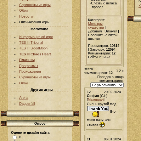
[
-Слезть с пегаса
Скриншоты из игры
Х
- пробел.
Обои
Новости
Категория:
Оптимизация игры
Монстры,
существа
|
Morrowind
Добавил
: Urkaver |
Сообщить о битой
Информация об игре
ссылке
TES III Tribunal
Просмотров:
10614
TES III BloodMoon
| Загрузок:
12094
|
Комментарии:
12
|
TES III Chaos Heart
Рейтинг:
5.0
/
2
Плагины
Программы
Всего
1
2
»
Прохождения
комментариев:
12
Порядок вывода
Скриншоты из игры
комментариев:
Обои
Другие игры
12
.
20.02.2024
София
(Girl)
Arena
[
Материал
]
Daggerfall
Очень крутой мод
!Но
меня напугали
Опрос
стража
Оцените дизайн сайта.
10
11
.
06.01.2024