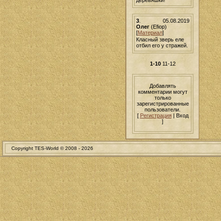
3
.
05.08.2019
Олег
(Efiop)
[
Материал
]
Класный зверь еле
отбил его у стражей.
1-10
11-12
Добавлять
комментарии могут
только
зарегистрированные
пользователи.
[
Регистрация
| Вход
]
Copyright TES-World © 2008 -
2026