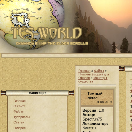
Главная
»
Файлы
»
Плагины (моды) для
Oblivion
»
Монстры,
существа
[
Н
Навигация
Темный
[
пегас
Главная
Н
01.08.2019
О сайте
[
Версия:
1.0
Д
Файлы
Автор:
С
Туториалы
Spectrun75
[
Статьи
Локализатор:
Д
Naratzul
Галерея
U