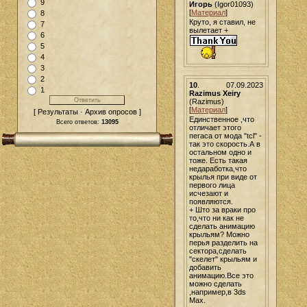
9
Игорь
(Igor01093)
[
Материал
]
8
Круто, я ставил, не
7
вылетает +
6
5
4
3
2
10
.
07.09.2023
1
Razimus Xeiry
(Razimus)
[
Материал
]
[ Результаты · Архив опросов ]
Единственное ,что
Всего ответов:
13095
отличает этого
пегаса от мода "tcl" -
так это скорость.А в
остальном одно и
тоже. Есть такая
недаработка,что
крылья при виде от
первого лица
исчезают и
появляются.
+ Што за враки про
то,что ни как не
сделать анимацию
крыльям? Можно
перья разделить на
сектора,сделать
"скелет" крыльям и
добавить
анимацию.Все это
можно сделать
,например,в 3ds
Max.