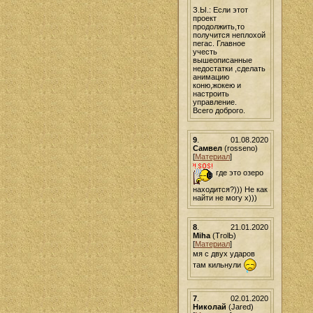
З.Ы.: Если этот
проект
продолжить,то
получится неплохой
пегас. Главное
учесть
вышеописанные
недостатки ,сделать
анимацию
коню,жокею и
настроить
управление.
Всего доброго.
9
.
01.08.2020
Самвел
(rosseno)
[
Материал
]
где это озеро
находится?))) Не как
найти не могу х)))
8
.
21.01.2020
Miha
(TrolЬ)
[
Материал
]
мя с двух ударов
там кильнули
7
.
02.01.2020
Николай
(Jared)