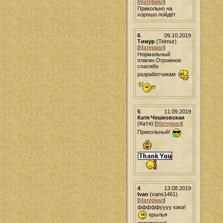
[
Материал
]
Прикольно на
хорошо пойдёт
6
.
09.10.2019
Тимур
(Teimur)
[
Материал
]
Нормальный
плагин.Огромное
спасибо
разработчикам
5
.
11.09.2019
Катя Чешковская
(Ка†я) [
Материал
]
Прикольный!
4
.
13.08.2019
Ivan
(vans1461)
[
Материал
]
фффффуууу кака!
крылья
деревяшки!