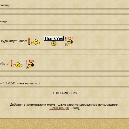
опатчь,
унчер
 куда кидать обсе!
луйста!
 1.1.0.511 и чет не пашет)
1-10
11-20
21-28
Добавлять комментарии могут только зарегистрированные пользователи.
[
Регистрация
| Вход ]