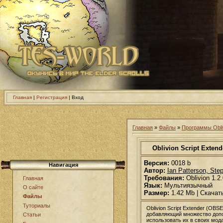
Главная
|
Регистрация
| Вход
Главная
»
Файлы
»
Программы Obli
Oblivion Script Extend
Версия:
0018 b
Навигация
Автор:
Ian Patterson, Ste
Требования:
Oblivion 1.2.
Главная
Язык:
Мультиязычный
О сайте
Размер:
1.42 Mb | Скачат
Файлы
Туториалы
Oblivion Script Extender (OB
добавляющий множество допо
Статьи
использовать их в своих мод