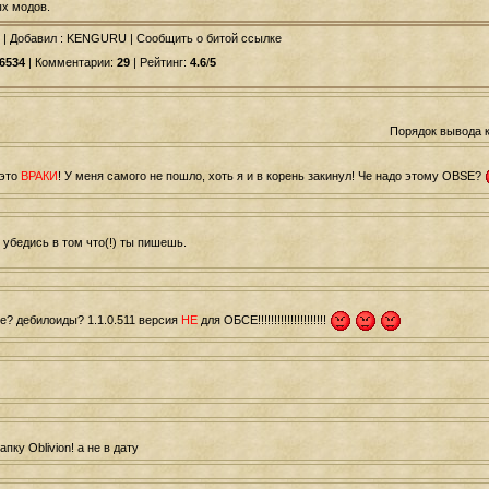
х модов.
|
Добавил
: KENGURU | Сообщить о битой ссылке
6534
| Комментарии:
29
| Рейтинг:
4.6
/
5
Порядок вывода 
 это
ВРАКИ
! У меня самого не пошло, хоть я и в корень закинул! Че надо этому OBSE?
 убедись в том что(!) ты пишешь.
выче? дебилоиды? 1.1.0.511 версия
НЕ
для ОБСЕ!!!!!!!!!!!!!!!!!!!!!
ку Oblivion! а не в дату