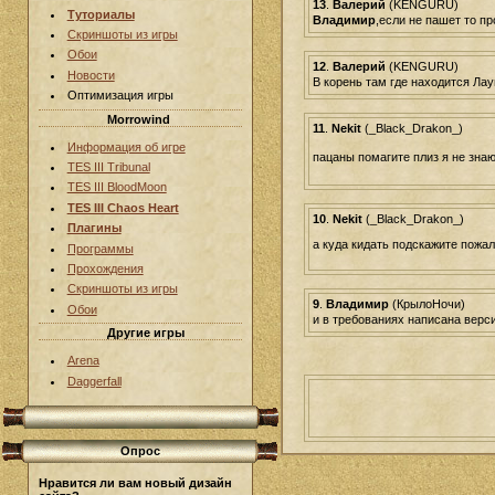
13
.
Валерий
(KENGURU)
Туториалы
Владимир
,если не пашет то пр
Скриншоты из игры
Обои
12
.
Валерий
(KENGURU)
Новости
В корень там где находится Ла
Оптимизация игры
Morrowind
11
.
Nekit
(_Black_Drakon_)
Информация об игре
пацаны помагите плиз я не знаю
TES III Tribunal
TES III BloodMoon
TES III Chaos Heart
10
.
Nekit
(_Black_Drakon_)
Плагины
а куда кидать подскажите пожа
Программы
Прохождения
Скриншоты из игры
9
.
Владимир
(КрылоНочи)
Обои
и в требованиях написана версия
Другие игры
Arena
Daggerfall
Опрос
Нравится ли вам новый дизайн