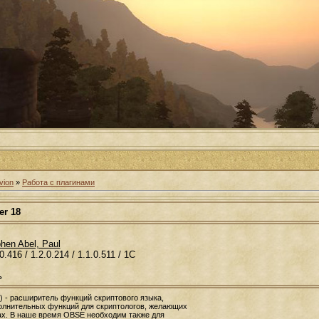
vion
»
Работа с плагинами
er 18
phen Abel, Paul
0.416 / 1.2.0.214 / 1.1.0.511 / 1C
ь
SE) - расширитель функций скриптового языка,
лнительных функций для скриптологов, желающих
ах. В наше время OBSE необходим также для