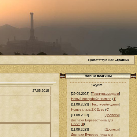
Приветствую Вас
Странник
Новые плагины
Skyrim
27.05.2018
[29.09.2023]
[
Текстуры/модели
]
Новый интерфейс замков
(
1
)
[11.08.2023]
[
Текстуры/модели
]
Новые глаза ZX Eyes
(
0
)
[11.08.2023]
[
Доспехи
]
Доспехи Буревестника для
СВВЕ
(
0
)
[11.08.2023]
[
Доспехи
]
Доспехи Буревестника для