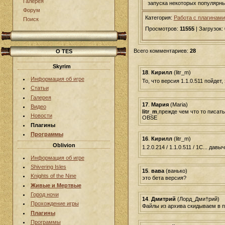
Галерея
запуска некоторых популярны
Форум
Категория:
Работа с плагинами
Поиск
Просмотров:
11555
| Загрузок:
Всего комментариев:
28
О TES
Skyrim
18
.
Кирилл
(litr_m)
Информация об игре
То, что версия 1.1.0.511 пойдет,
Статьи
Галерея
17
.
Мария
(Maria)
Видео
litr_m
,прежде чем что то писать
Новости
OBSE
Плагины
Программы
16
.
Кирилл
(litr_m)
Oblivion
1.2.0.214 / 1.1.0.511 / 1C... да
Информация об игре
Shivering Isles
15
.
вава
(ванько)
Knights of the Nine
это бета версия?
Живые и Мертвые
Город ночи
14
.
Дмитрий
(Лорд_Дми†рий)
Прохождение игры
Файлы из архива скидываем в пап
Плагины
Программы