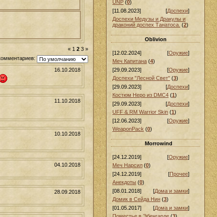
UNP
(
0
)
[11.08.2023]
[
Доспехи
]
Доспехи Медузы и Дракулы и
драконий доспех Танатоса.
(
2
)
Oblivion
«
1
2
3
»
[12.02.2024]
[
Оружие
]
комментариев:
Меч Капитана
(
4
)
16.10.2018
[29.09.2023]
[
Оружие
]
Доспехи "Лесной Свет"
(
3
)
[29.09.2023]
[
Доспехи
]
Костюм Неро из DMC4
(
1
)
11.10.2018
[29.09.2023]
[
Доспехи
]
UFF & RM Warrior Skin
(
1
)
[12.06.2023]
[
Оружие
]
WeaponPack
(
0
)
10.10.2018
Morrowind
[24.12.2019]
[
Оружие
]
04.10.2018
Меч Нарсил
(
0
)
[24.12.2019]
[
Прочее
]
Анекдоты
(
0
)
[08.01.2018]
[
Дома и замки
]
28.09.2018
Домик в Сейда Нин
(
3
)
[01.05.2017]
[
Дома и замки
]
Поместье в Эбенгарде
(
3
)