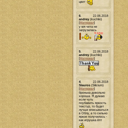
цвет
6
.
22.06.2018
andrey
(kuchiki)
[
Материал
]
у мя чета не
загрузилась
5
.
22.06.2018
andrey
(kuchiki)
[
Материал
]
4
.
22.06.2018
Slauros
(Silicium)
[
Материал
]
бронька довольно
хороша. Я думаю
если чуть
поубавить яркость
текстур, то будет
лучше вписываться
в Облу, а то сильно
яркое получилось -
как игрушка ёпт