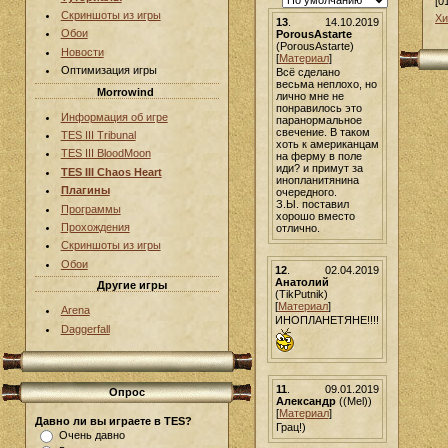
[0
Скриншоты из игры
Хи
13
.
14.10.2019
Обои
PorousAstarte
(PorousAstarte)
Новости
[
Материал
]
Оптимизация игры
Всё сделано
весьма неплохо, но
Morrowind
лично мне не
понравилось это
Информация об игре
паранормальное
свечение. В таком
TES III Tribunal
хоть к американцам
TES III BloodMoon
на ферму в поле
иди? и примут за
TES III Chaos Heart
инопланитянина
Плагины
очередного.
З.Ы. поставил
Программы
хорошо вместо
Прохождения
отлично.
Скриншоты из игры
Обои
12
.
02.04.2019
Анатолий
Другие игры
(TikPutnik)
[
Материал
]
Arena
ИНОПЛАНЕТЯНЕ!!!!
Daggerfall
11
.
09.01.2019
Опрос
Александр
((Mel))
[
Материал
]
Давно ли вы играете в TES?
Грац!)
Очень давно