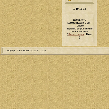
1-10
11-13
Добавлять
комментарии могут
только
зарегистрированные
пользователи.
[
Регистрация
| Вход
]
Copyright TES-World © 2008 -
2026