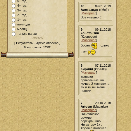
5+ год
4+ год
10
.
09.01.2019
Александр
((Mel))
3+ год
[
Материал
]
2+ год
Все упешно!!))
1+ год
пол года
месяц
9
.
09.11.2018
константин
только начал
(Кровосос)
[
Материал
]
[ Результаты · Архив опросов ]
Броня
только
Всего ответов:
14332
щит
8
.
07.11.2018
Кирилл
(kir2608)
[
Материал
]
доспехи
прикольные, но
лучше 2 комплекта
лх и тж вы меня
поняли
7
.
20.10.2018
Artoym
(Madarko)
[
Материал
]
Эльфийское
оружие
перекрашино.
Но автору 1+ .
Хороше поменял