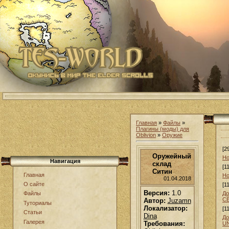
Главная
»
Файлы
»
Плагины (моды) для
Oblivion
»
Оружие
[2
Оружейный
Но
Навигация
склад
[1
Ситин
Главная
Но
01.04.2018
О сайте
[1
Версия:
1.0
До
Файлы
С
Автор:
Juzamn
Туториалы
Локализатор:
[1
Статьи
Dina
До
Галерея
Требования:
U