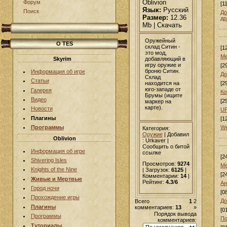
Oblivion
Форум
[1
Язык:
Русский
Поиск
До
Размер:
12.36
др
Mb | Скачать
Оружейный
О TES
склад Ситин -
[1
это мод,
Ме
добавляющий в
Skyrim
игру оружие и
[2
броню Ситин.
Информация об игре
До
Склад
Статьи
находится на
[2
юго-западе от
Галерея
Ко
Брумы (ищите
Видео
[2
маркер на
карте).
Новости
UF
Плагины
[1
We
Программы
Категория:
Оружие
|
Добавил
Oblivion
: Urkaver |
Сообщить о битой
Информация об игре
ссылке
[2
Shivering Isles
Просмотров:
9274
Ме
Knights of the Nine
| Загрузок:
6125
|
[2
Комментарии:
14
|
Живые и Мертвые
Рейтинг:
4.3
/
6
Ан
Город ночи
[0
Прохождение игры
До
Всего
1
2
Плагины
комментариев:
13
»
[0
Порядок вывода
Программы
По
комментариев:
Туториалы