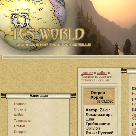
Главная
»
Файлы
»
Плагины (моды) для
Oblivion
»
Локации
[2
Остров
Но
Навигация
Хорин
[1
31.03.2020
Главная
Но
О сайте
Автор:
Zaldir
[1
Локализатор:
До
Файлы
С
Luna
Туториалы
Требования:
[1
Статьи
Oblivion
До
Галерея
Язык:
Русский
U