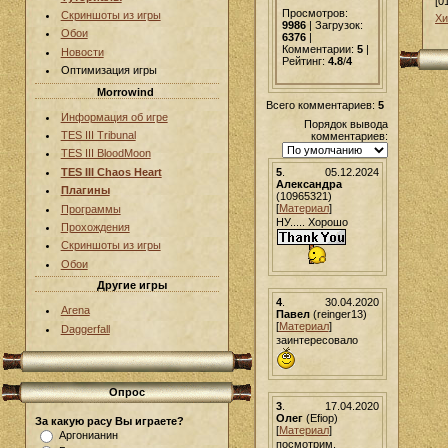
[0
Просмотров:
Скриншоты из игры
Хи
9986
| Загрузок:
Обои
6376
|
Комментарии:
5
|
Новости
Рейтинг:
4.8
/
4
Оптимизация игры
Morrowind
Всего комментариев:
5
Информация об игре
Порядок вывода
TES III Tribunal
комментариев:
TES III BloodMoon
5
.
05.12.2024
TES III Chaos Heart
Александра
Плагины
(10965321)
[
Материал
]
Программы
НУ..... Хорошо
Прохождения
Скриншоты из игры
Обои
Другие игры
4
.
30.04.2020
Arena
Павел
(reinger13)
[
Материал
]
Daggerfall
заинтересовало
Опрос
3
.
17.04.2020
Олег
(Efiop)
За какую расу Вы играете?
[
Материал
]
Аргонианин
посмотрим.