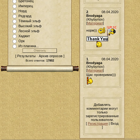
Бретонец
Имперец
Норд
2
.
08.04.2020
Brodyaga
Редгард
(Khybyrtov)
Тёмный эльф
[
Материал
]
Высокий эльф
норм))
Лесной эльф
Хаджит
Орк
Из плагина...
[ Результаты · Архив опросов ]
1
.
08.04.2020
Всего ответов:
17802
Brodyaga
(Khybyrtov)
[
Материал
]
Щас проверимм)))
Добавлять
комментарии могут
только
зарегистрированные
пользователи.
[
Регистрация
| Вход
]