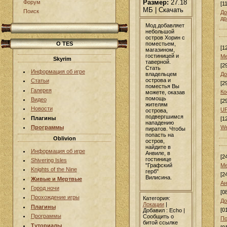
Размер:
27.18
Форум
[1
МБ | Скачать
Поиск
До
др
Мод добавляет
небольшой
остров Хорин с
поместьем,
О TES
[1
магазином,
гостиницей и
Ме
Skyrim
таверной.
[2
Стать
Информация об игре
владельцем
До
острова и
Статьи
[2
поместья Вы
Галерея
Ко
можете, оказав
помощь
Видео
[2
жителям
Новости
UF
острова,
подвергшимся
Плагины
[1
нападению
We
Программы
пиратов. Чтобы
попасть на
Oblivion
остров,
найдите в
Информация об игре
Анвиле, в
[2
гостинице
Shivering Isles
"Графский
Ме
Knights of the Nine
герб"
[2
Вилисина.
Живые и Мертвые
Ан
Город ночи
[0
Прохождение игры
Категория:
До
Локации
|
Плагины
[0
Добавил
: Echo |
Программы
Сообщить о
По
битой ссылке
Туториалы