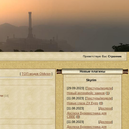
Приветствую Вас
Странник
Новые плагины
[
ТОП модов Oblivion
]
Skyrim
[29.09.2023]
[
Текстуры/модели
]
Новый интерфейс замков
(
1
)
ли
[14]
[11.08.2023]
[
Текстуры/модели
]
Новые глаза ZX Eyes
(
0
)
[11.08.2023]
[
Доспехи
]
Доспехи Буревестника для
СВВЕ
(
0
)
[11.08.2023]
[
Доспехи
]
Доспехи Буревестника для