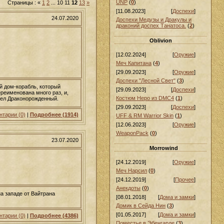
UNP
(
0
)
Страницы
:
«
1
2
...
10
11
12
13
»
[11.08.2023]
[
Доспехи
]
24.07.2020
Доспехи Медузы и Дракулы и
драконий доспех Танатоса.
(
2
)
Oblivion
[12.02.2024]
[
Оружие
]
Меч Капитана
(
4
)
[29.09.2023]
[
Оружие
]
Доспехи "Лесной Свет"
(
3
)
й дом-корабль, который
[29.09.2023]
[
Доспехи
]
ереименована много раз, и,
Костюм Неро из DMC4
(
1
)
ишел Драконорожденный.
[29.09.2023]
[
Доспехи
]
тарии (0)
|
Подробнее (1914)
UFF & RM Warrior Skin
(
1
)
[12.06.2023]
[
Оружие
]
WeaponPack
(
0
)
23.07.2020
Morrowind
[24.12.2019]
[
Оружие
]
Меч Нарсил
(
0
)
[24.12.2019]
[
Прочее
]
Анекдоты
(
0
)
а западе от Вайтрана
[08.01.2018]
[
Дома и замки
]
Домик в Сейда Нин
(
3
)
[01.05.2017]
[
Дома и замки
]
тарии (0)
|
Подробнее (4386)
Поместье в Эбенгарде
(
3
)