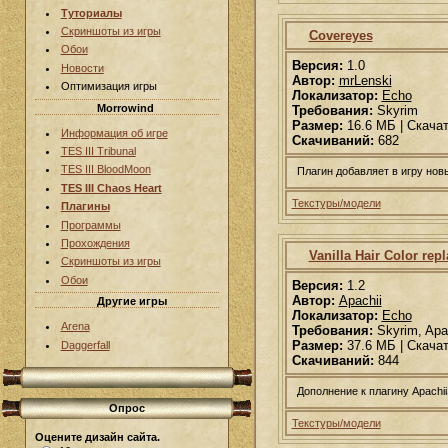
Туториалы
Скриншоты из игры
Covereyes
Обои
Версия:
1.0
Новости
Автор:
mrLenski
Оптимизация игры
Локализатор:
Echo
Morrowind
Требования:
Skyrim
Размер:
16.6 МБ | Скача
Информация об игре
Скачиваний:
682
TES III Tribunal
TES III BloodMoon
Плагин добавляет в игру нов
TES III Chaos Heart
Текстуры/модели
Плагины
Программы
Прохождения
Vanilla Hair Color repl
Скриншоты из игры
Обои
Версия:
1.2
Автор:
Apachii
Другие игры
Локализатор:
Echo
Arena
Требования:
Skyrim, Apac
Размер:
37.6 МБ | Скача
Daggerfall
Скачиваний:
844
Дополнение к плагину Apachii
Опрос
Текстуры/модели
Оцените дизайн сайта.