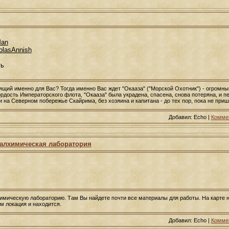
Man
olasAnnish
ть
щий именно для Вас? Тогда именно Вас ждет "Окааза" ("Морской Охотник") - огромны
ордость Императорского флота, "Окааза" была украдена, спасена, снова потеряна, и п
и на Северном побережье Скайрима, без хозяина и капитана - до тех пор, пока не пр
Добавил: Echo |
Коммен
 алхимическая лаборатория
имическую лабораторию. Там Вы найдете почти все материалы для работы. На карте н
ам локация и находится.
Добавил: Echo |
Коммен