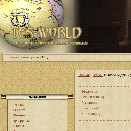
Главная
|
Регистрация
| Вход
Главная
»
Файлы
» Плагины для Sk
Оружие
[20]
Навигация
Расы и лица
[0]
Локации
[3]
Главная
Геймплей
[0]
О сайте
Интерфейс
[1]
Файлы
Туториалы
Статьи