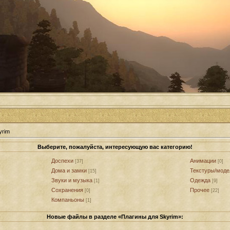
yrim
Выберите, пожалуйста, интересующую вас категорию!
Доспехи
Анимации
[37]
[0]
Дома и замки
Текстуры/моде
[15]
Звуки и музыка
Одежда
[1]
[9]
Сохранения
Прочее
[0]
[22]
Компаньоны
[1]
Новые файлы в разделе «Плагины для Skyrim»: