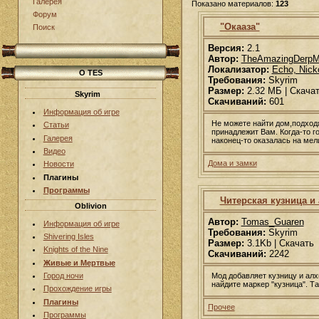
Галерея
Показано материалов:
123
Форум
"Окааза"
Поиск
Версия:
2.1
Автор:
TheAmazingDerp
Локализатор:
Echo, Nick
О TES
Требования:
Skyrim
Размер:
2.32 МБ | Скача
Skyrim
Скачиваний:
601
Информация об игре
Не можете найти дом,подходя
Статьи
принадлежит Вам. Когда-то г
Галерея
наконец-то оказалась на мел
Видео
Дома и замки
Новости
Плагины
Программы
Читерская кузница и
Oblivion
Автор:
Tomas_Guaren
Информация об игре
Требования:
Skyrim
Shivering Isles
Размер:
3.1Kb | Скачать
Knights of the Nine
Скачиваний:
2242
Живые и Мертвые
Мод добавляет кузницу и алх
Город ночи
найдите маркер "кузница". Т
Прохождение игры
Плагины
Прочее
Программы