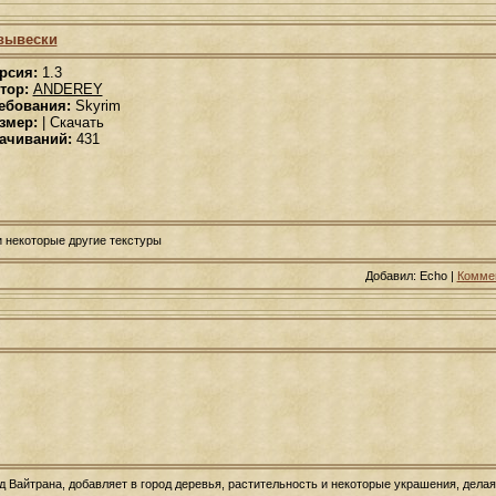
вывески
рсия:
1.3
тор:
ANDEREY
ебования:
Skyrim
змер:
| Скачать
ачиваний:
431
 некоторые другие текстуры
Добавил: Echo |
Коммен
 Вайтрана, добавляет в город деревья, растительность и некоторые украшения, делая