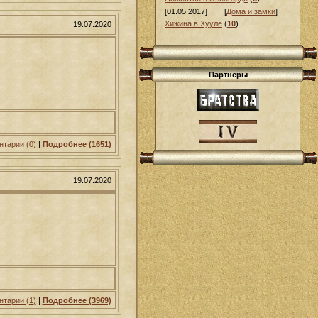
[01.05.2017]
[
Дома и замки
]
Хижина в Хууле
(
10
)
19.07.2020
Партнеры
тарии (0)
|
Подробнее (1651)
19.07.2020
тарии (1)
|
Подробнее (3969)