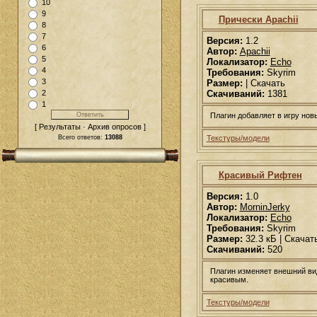
10
9
Прически Apachii
8
7
Версия:
1.2
6
Автор:
Apachii
5
Локализатор:
Echo
4
Требования:
Skyrim
3
Размер:
| Скачать
Скачиваний:
1381
2
1
Плагин добавляет в игру новы
[ Результаты · Архив опросов ]
Текстуры/модели
Всего ответов:
13088
Красивый Рифтен
Версия:
1.0
Автор:
MorninJerky
Локализатор:
Echo
Требования:
Skyrim
Размер:
32.3 кБ | Скачат
Скачиваний:
520
Плагин изменяет внешний вид
красивым.
Текстуры/модели