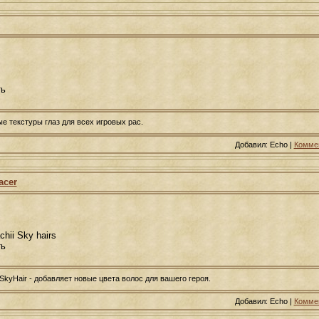
ть
ые текстуры глаз для всех игровых рас.
Добавил: Echo |
Коммен
acer
hii Sky hairs
ть
SkyHair - добавляет новые цвета волос для вашего героя.
Добавил: Echo |
Коммен