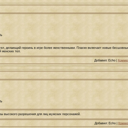
ть
тел, делающий героинь в игре более женственными. Плагин включает новые бесшовные
 женских тел.
Добавил: Echo |
Коммен
ть
ры высокого разрешения для лиц мужских персонажей.
Добавил: Echo |
Коммен