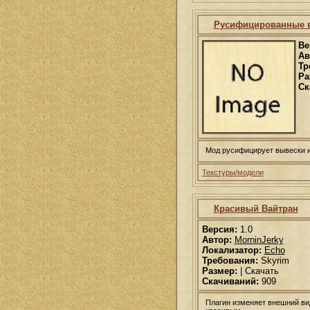
Русифицированные 
Ве
Ав
Тр
Ра
Ск
Мод русифицирует вывески и
Текстуры/модели
Красивый Вайтран
Версия:
1.0
Автор:
MorninJerky
Локализатор:
Echo
Требования:
Skyrim
Размер:
| Скачать
Скачиваний:
909
Плагин изменяет внешний вид