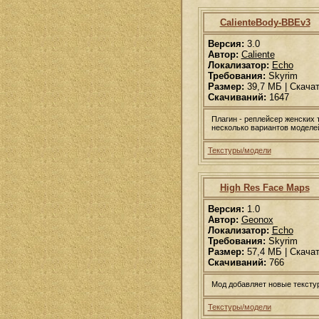
CalienteBody-BBEv3
Версия:
3.0
Автор:
Caliente
Локализатор:
Echo
Требования:
Skyrim
Размер:
39,7 МБ | Скача
Скачиваний:
1647
Плагин - реплейсер женских 
несколько вариантов моделей
Текстуры/модели
High Res Face Maps
Версия:
1.0
Автор:
Geonox
Локализатор:
Echo
Требования:
Skyrim
Размер:
57,4 МБ | Скача
Скачиваний:
766
Мод добавляет новые тексту
Текстуры/модели