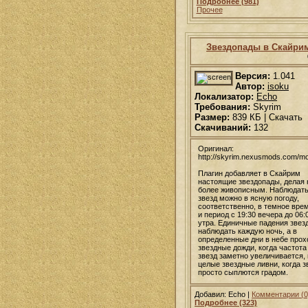
Подробнее (981)
Прочее
Звездопады в Скайри
Версия:
1.041
Автор:
isoku
Локализатор:
Echo
Требования:
Skyrim
Размер:
839 КБ | Скачать
Скачиваний:
132
Оригинал:
http://skyrim.nexusmods.com/m
Плагин добавляет в Скайрим
настоящие звездопады, делая 
более живописным. Наблюдать
звезд можно в ясную погоду,
соответственно, в темное вре
и период с 19:30 вечера до 06:
утра. Единичные падения звез
наблюдать каждую ночь, а в
определенные дни в небе прох
звездные дожди, когда частота
звезд заметно увеличивается,
целые звездные ливни, когда 
просто сыплются градом.
Добавил: Echo |
Комментарии (0
Подробнее (323)