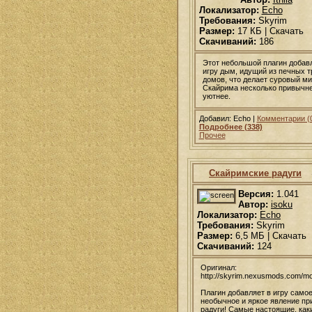
Локализатор:
Echo
Требования:
Skyrim
Размер:
17 КБ | Скачать
Скачиваний:
186
Этот небольшой плагин добав
игру дым, идущий из печных т
домов, что делает суровый ми
Скайрима несколько привычне
уютнее.
Добавил: Echo |
Комментарии (
Подробнее (338)
Прочее
Скайримские радуги
Версия:
1.041
Автор:
isoku
Локализатор:
Echo
Требования:
Skyrim
Размер:
6,5 МБ | Скачать
Скачиваний:
124
Оригинал:
http://skyrim.nexusmods.com/m
Плагин добавляет в игру само
необычное и яркое явление пр
радуги! Самые настоящие, как