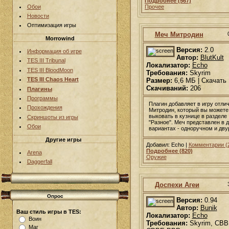
Подробнее (567)
Обои
Прочее
Новости
Оптимизация игры
Меч Митродин
Morrowind
Версия:
2.0
Информация об игре
Автор:
BlutKult
TES III Tribunal
Локализатор:
Echo
TES III BloodMoon
Требования:
Skyrim
TES III Chaos Heart
Размер:
6,6 МБ | Скачать
Скачиваний:
206
Плагины
Программы
Плагин добавляет в игру отли
Прохождения
Митродин, который вы можете
выковать в кузнице в разделе
Скриншоты из игры
"Разное". Меч представлен в 
Обои
вариантах - одноручном и дву
Другие игры
Добавил: Echo |
Комментарии (
Подробнее (820)
Arena
Оружие
Daggerfall
Доспехи Агеи
Опрос
Версия:
0.94
Автор:
Bunik
Ваш стиль игры в TES:
Локализатор:
Echo
Воин
Требования:
Skyrim, CBB
Маг