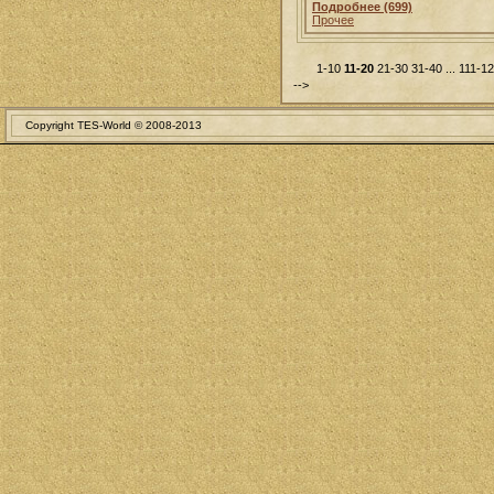
Подробнее (699)
Прочее
1-10
11-20
21-30
31-40
...
111-1
-->
Copyright TES-World © 2008-2013