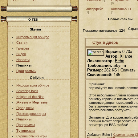
[0]
[0]
Интерфейс
Компаньоны
[1]
[1]
Новые файлы:
О TES
Стран
Skyrim
Показано материалов:
124
Информация об игре
Стук в дверь
Статьи
Галерея
Версия:
0.70a
Видео
Автор:
Xilante
Новости
Локализатор:
Echo
Требования:
Skyrim
Плагины
Размер:
282 КБ | Скачать
Программы
Скачиваний:
145
Oblivion
Оригинал:
Информация об игре
http://skyrim.nexusmods.com/m
Shivering Isles
Этот небольшой плагин позвол
Knights of the Nine
вашему герою не вламываться
Живые и Мертвые
запертые двери помещений с 
быть замеченным и наказанны
Город ночи
просто вежливо постучать!
Прохождение игры
Внимание! Для корректной раб
Плагины
плагина может потребоваться
регистрация BSA-файла!
Программы
Туториалы
Добавил: Echo |
Комментарии (3
Скриншоты из игры