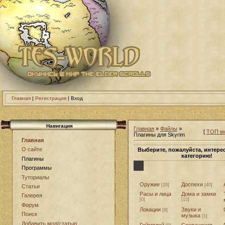
Главная
|
Регистрация
| Вход
Навигация
Главная
»
Файлы
»
[
ТОП мо
Плагины для Skyrim
Главная
О сайте
Выберите, пожалуйста, интер
категорию!
Плагины
Программы
Туториалы
Оружие
Доспехи
[20]
[40]
Статьи
Расы и лица
Дома и замки
Галерея
[0]
[15]
Форум
Локации
Звуки и
[8]
Поиск
музыка
[1]
Добавить мод/статью
Геймплей
Сохранения