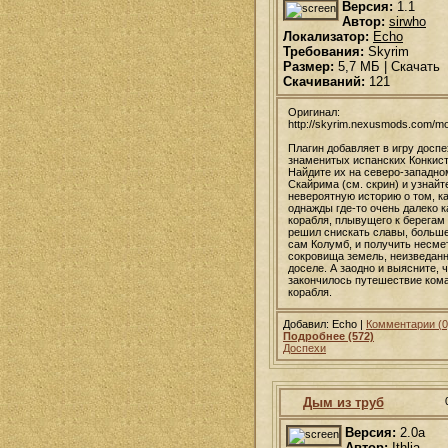
Версия:
1.1
Автор:
sirwho
Локализатор:
Echo
Требования:
Skyrim
Размер:
5,7 МБ | Скачать
Скачиваний:
121
Оригинал:
http://skyrim.nexusmods.com/m
Плагин добавляет в игру доспе
знаменитых испанских Конкист
Найдите их на северо-западно
Скайрима (см. скрин) и узнайт
невероятную историю о том, к
однажды где-то очень далеко к
корабля, плывущего к берегам
решил снискать славы, больш
сам Колумб, и получить несм
сокровища земель, неизведан
доселе. А заодно и выясните, 
закончилось путешествие ком
корабля.
Добавил: Echo |
Комментарии (0
Подробнее (572)
Доспехи
Дым из труб
Версия:
2.0a
Автор:
Ithlia