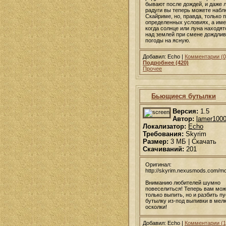
бывают после дождей, и даже 
радуги вы теперь можете набл
Скайриме, но, правда, только 
определенных условиях, а име
когда солнце или луна находят
над землей при смене дождли
погоды на ясную.
Добавил: Echo |
Комментарии (0
Подробнее (420)
Прочее
Бьющиеся бутылки
Версия:
1.5
Автор:
lamer100
Локализатор:
Echo
Требования:
Skyrim
Размер:
3 МБ | Скачать
Скачиваний:
201
Оригинал:
http://skyrim.nexusmods.com/m
Вниманию любителей шумно
повеселиться! Теперь вам мож
только выпить, но и разбить п
бутылку из-под выпивки в мел
осколки!
Добавил: Echo |
Комментарии (1