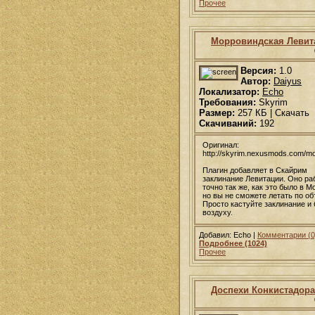
Прочее
Морровиндская Левит
Версия:
1.0
Автор:
Daiyus
Локализатор:
Echo
Требования:
Skyrim
Размер:
257 КБ | Скачать
Скачиваний:
192
Оригинал:
http://skyrim.nexusmods.com/m
Плагин добавляет в Скайрим
заклинание Левитации. Оно ра
точно так же, как это было в Mo
но вы не сможете летать по об
Просто кастуйте заклинание и 
воздуху.
Добавил: Echo |
Комментарии (0
Подробнее (1024)
Прочее
Доспехи Конкистадора