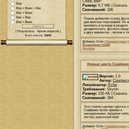
CBBE ВВР
Вор
Размер:
6,7 МБ | Скачать
Вор + Воин + Маг
Скачиваний:
186
Маг + Воин
Маг + Вор
Плагин добавляет в игру Досп
для женских персонажей. Их 
Вор + Воин
выковать в кузнице в разделе
даэдрического. Доспехи пред
[ Результаты · Архив опросов ]
в двух вариантах - легком и т
Всего ответов:
15656
Добавил: Echo |
Комментарии (
Подробнее (1294)
Доспехи
Новые цвета Скайрим
Версия:
1.0
Автор:
Countercr
Локализатор:
Echo
Требования:
Skyrim
Размер:
230 КБ | Скачать
Скачиваний:
394
Этот плагин сделает цвета в 
Скайриме более яркими и
насыщенными: лазурное небо,
листва, красочный мир!
Добавил: Echo |
Комментарии (