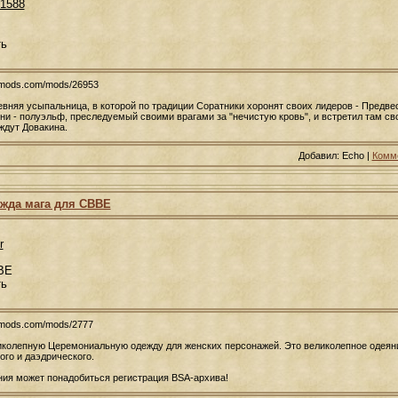
1588
ть
usmods.com/mods/26953
евняя усыпальница, в которой по традиции Соратники хоронят своих лидеров - Предве
ени - полуэльф, преследуемый своими врагами за "нечистую кровь", и встретил там с
ждут Довакина.
Добавил: Echo |
Комме
жда мага для СВВЕ
r
BE
ть
usmods.com/mods/2777
ликолепную Церемониальную одежду для женских персонажей. Это великолепное одеян
ого и даэдрического.
ия может понадобиться регистрация BSA-архива!