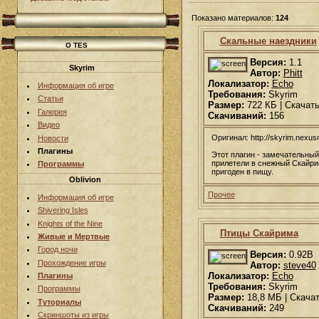
Показано материалов:
124
Скальные наездники
О TES
Версия:
1.1
Skyrim
Автор:
Phitt
Локализатор:
Echo
Информация об игре
Требования:
Skyrim
Статьи
Размер:
722 КБ | Скачат
Галерея
Скачиваний:
156
Видео
Оригинал: http://skyrim.nex
Новости
Плагины
Этот плагин - замечательны
прилетели в снежный Скайрим
Программы
пригоден в пищу.
Oblivion
Прочее
Информация об игре
Shivering Isles
Knights of the Nine
Птицы Скайрима
Живые и Мертвые
Город ночи
Версия:
0.92B
Прохождение игры
Автор:
steve40
Локализатор:
Echo
Плагины
Требования:
Skyrim
Программы
Размер:
18,8 МБ | Скача
Туториалы
Скачиваний:
249
Скриншоты из игры