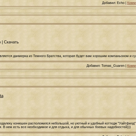
Добавил: Echo |
Комме
 | Скачать
является данмерка из Темного Братства, которая будет вам хорошим компаньоном и су
Добавил: Tomas_Guaren |
Комме
ta
подалеку конюшен расположился небольшой, но уютный и удобный коттедж "Уайтфилд",
 В нем есть все необходимое и для отдыха, и для обычных боевых надобностей)))