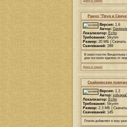
Дома и замки
Ранчо "Пруд и Свеча
Версия:
1.6
Автор:
Gentest
Локализатор:
Echo
Требования:
Skyrim
Размер:
20 МБ | Скачать
Скачиваний:
289
В окрестностях Виндхельма 
дом построен вдалеке от людс
Дома и замки
Скайримские повязки
Версия:
1.2
Автор:
volvaga
Локализатор:
Echo
Требования:
Skyrim
Размер:
2,3 МБ | Скачат
Скачиваний:
145
Плагин добавляет в игру раз