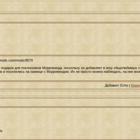
ь
usmods.com/mods/8579
й подарок для поклонников Морровинда, поскольку он добавляет в игру общелюбимых 
 и поселились на границе с Морровиндом. Их не просто можно наблюдать, на них можн
Добавил: Echo |
Комме
ть