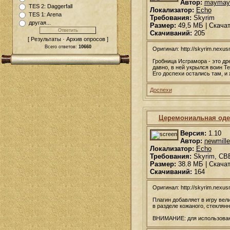
Автор:
maymay
TES 2: Daggerfall
Локализатор:
Echo
TES 1: Arena
Требования:
Skyrim
другая...
Размер:
49,5 МБ | Скача
Скачиваний:
205
[ Результаты · Архив опросов ]
Всего ответов:
10660
Оригинал: http://skyrim.nex
Гробница Исграмора - это др
давно, в ней укрылся воин Т
Его доспехи остались там, и 
Доспехи
Церемониальная оде
Версия:
1.10
Автор:
newmille
Локализатор:
Echo
Требования:
Skyrim, CB
Размер:
38.8 МБ | Скача
Скачиваний:
164
Оригинал: http://skyrim.nex
Плагин добавляет в игру ве
в разделе кожаного, стеклянн
ВНИМАНИЕ: для использован