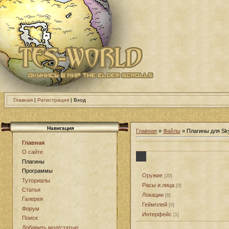
Главная
|
Регистрация
| Вход
Навигация
Главная
»
Файлы
» Плагины для Sk
Главная
О сайте
Плагины
Программы
Оружие
[20]
Туториалы
Расы и лица
[0]
Статьи
Локации
[8]
Галерея
Геймплей
[0]
Форум
Интерфейс
[1]
Поиск
Добавить мод/статью