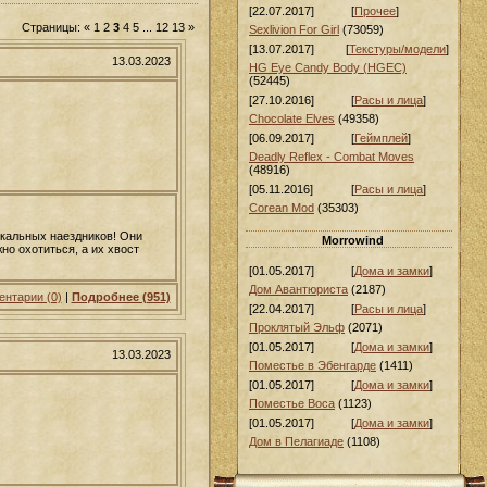
[22.07.2017]
[
Прочее
]
Страницы
:
«
1
2
3
4
5
...
12
13
»
Sexlivion For Girl
(73059)
[13.07.2017]
[
Текстуры/модели
]
13.03.2023
HG Eye Candy Body (HGEC)
(52445)
[27.10.2016]
[
Расы и лица
]
Chocolate Elves
(49358)
[06.09.2017]
[
Геймплей
]
Deadly Reflex - Combat Moves
(48916)
[05.11.2016]
[
Расы и лица
]
Corean Mod
(35303)
скальных наездников! Они
Morrowind
о охотиться, а их хвост
[01.05.2017]
[
Дома и замки
]
Дом Авантюриста
(2187)
нтарии (0)
|
Подробнее (951)
[22.04.2017]
[
Расы и лица
]
Проклятый Эльф
(2071)
[01.05.2017]
[
Дома и замки
]
13.03.2023
Поместье в Эбенгарде
(1411)
[01.05.2017]
[
Дома и замки
]
Поместье Воса
(1123)
[01.05.2017]
[
Дома и замки
]
Дом в Пелагиаде
(1108)