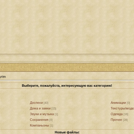
yrim
Выберите, пожалуйста, интересующую вас категорию!
Доспехи
Анимации
[40]
[0]
Дома и замки
Текстуры/моде
[15]
Звуки и музыка
Одежда
[1]
[16]
Сохранения
Прочее
[0]
[28]
Компаньоны
[1]
Новые файлы: