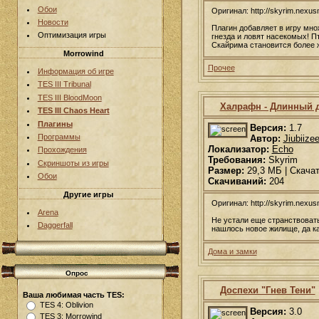
Обои
Оригинал: http://skyrim.nex
Новости
Плагин добавляет в игру мно
Оптимизация игры
гнезда и ловят насекомых! П
Скайрима становится более ж
Morrowind
Прочее
Информация об игре
TES III Tribunal
TES III BloodMoon
Халрафн - Длинный 
TES III Chaos Heart
Плагины
Версия:
1.7
Программы
Автор:
Jiubiize
Локализатор:
Echo
Прохождения
Требования:
Skyrim
Скриншоты из игры
Размер:
29,3 МБ | Скача
Обои
Скачиваний:
204
Другие игры
Оригинал: http://skyrim.nex
Arena
Не устали еще странствовать
Daggerfall
нашлось новое жилище, да к
Дома и замки
Опрос
Доспехи "Гнев Тени"
Ваша любимая часть TES:
TES 4: Oblivion
Версия:
3.0
TES 3: Morrowind