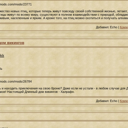
usmods.com/mods/23771
жество новых птиц, которые теперь живут повсюду своей собственной жизнью, летают, 
тицы живут по всему миру, существуют в полном взаимодействии с природой, обладаю
ивым, населенным и ярким. А кроме того, на птиц можно охотиться и получать алхим
Добавил: Echo |
Комме
дом викингов
ekk
ть
usmods.com/mods/26784
 и находить приключения на свою броню? Даже если не устали - в любом случае для 
акое! Настоящий Длинный дом викингов - Халрафн.
Добавил: Echo |
Комме