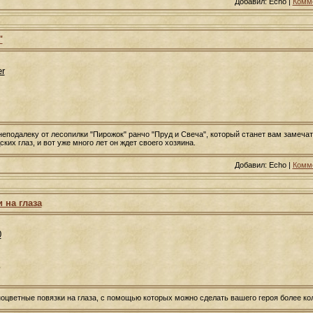
Добавил: Echo |
Комме
"
er
неподалеку от лесопилки "Пирожок" ранчо "Пруд и Свеча", который станет вам замеч
ких глаз, и вот уже много лет он ждет своего хозяина.
Добавил: Echo |
Комме
 на глаза
0
ь
ноцветные повязки на глаза, с помощью которых можно сделать вашего героя более к