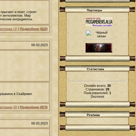
Партнеры
прыгают и поют, строят
т интеллектом. Мир
ические ингредиенты.
нтарии (1)
|
Подробнее (622)
06.03.2023
Статистика
Онлайн всего:
30
Странников:
29
Пользователей:
1
Довакина в Скайриме
Dezmont
нтарии (0)
|
Подробнее (973)
Реклама
06.03.2023