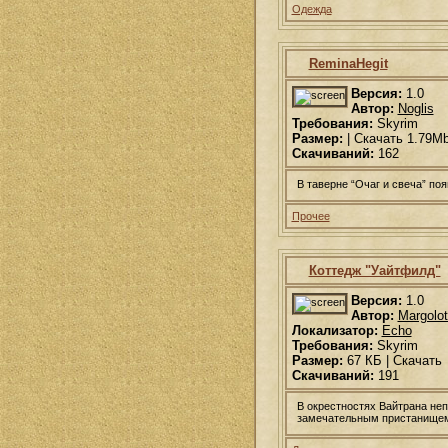
Одежда
ReminaHegit
Версия:
1.0
Автор:
Noglis
Требования:
Skyrim
Размер:
| Скачать 1.79Mb
Скачиваний:
162
В таверне “Очаг и свеча” по
Прочее
Коттедж "Уайтфилд"
Версия:
1.0
Автор:
Margolot
Локализатор:
Echo
Требования:
Skyrim
Размер:
67 КБ | Скачать
Скачиваний:
191
В окрестностях Вайтрана не
замечательным пристанищем.