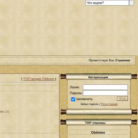
Приветствую Вас
Странник
Авторизация
[
ТОП модов Oblivion
]
Логин:
Пароль:
запомнить
Забыл пароль |
Регистрация
ли
[14]
TOP плагины
Oblivion