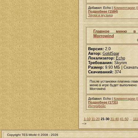
Добавил: Echo |
Комментарии (
Подробнее (1584)
Звуки и музыка
Главное меню в
Morrowind
Версия:
2.0
Автор:
GoldSpar
Локализатор:
Echo
Требования:
Skyrim
Размер:
9.93 МБ | Скачат
Скачиваний:
374
После установки плагина глав
меню в игре будет выполнено 
Morrowind.
Добавил: Echo |
Комментарии (
Подробнее (1731)
Интерфейс
1-10
11-20
21-30
31-40
41-50
...
111
-->
Copyright TES-World © 2008 -
2026