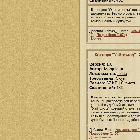
Скачиваний:
451
В таверне “Очаг и свеча” поя
данмерка из Темного Братства
которая будет вам хорошим
компаньоном и супругой.
Добавил: Tomas_Guaren |
Комм
(1)
|
Подробнее (1074)
Прочее
Коттедж "Уайтфилд"
Версия:
1.0
Автор:
Margolotta
Локализатор:
Echo
Требования:
Skyrim
Размер:
67 КБ | Скачать
Скачиваний:
483
В окрестностях Вайтрана неп
конюшен расположился небол
уютный и удобный коттедж
"Уайтфилд", который станет в
замечательным пристанищем.
есть все необходимое и для о
для обычных боевых надобнос
Добавил: Echo |
Комментарии (
Подробнее (1488)
Дома и замки