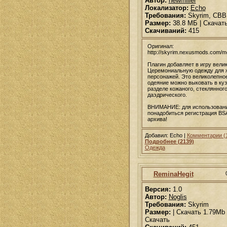
Автор:
newmiller
Локализатор:
Echo
Требования:
Skyrim, CB
Размер:
38.8 МБ | Скачат
Скачиваний:
415
Оригинал:
http://skyrim.nexusmods.com/
Плагин добавляет в игру вели
Церемониальную одежду для 
персонажей. Это великолепно
одеяние можно выковать в куз
разделе кожаного, стеклянного
даэдрического.
ВНИМАНИЕ: для использован
понадобиться регистрация BS
архива!
Добавил: Echo |
Комментарии (
Подробнее (2139)
Одежда
ReminaHegit
Версия:
1.0
Автор:
Noglis
Требования:
Skyrim
Размер:
| Скачать 1.79Mb 
Скачать