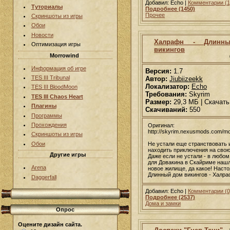
Добавил: Echo |
Комментарии (1
Туториалы
Подробнее (1450)
Прочее
Скриншоты из игры
Обои
Новости
Халрафн - Длинн
Оптимизация игры
викингов
Morrowind
Информация об игре
Версия:
1.7
TES III Tribunal
Автор:
Jiubiizeekk
Локализатор:
Echo
TES III BloodMoon
Требования:
Skyrim
TES III Chaos Heart
Размер:
29,3 МБ | Скачать
Плагины
Скачиваний:
550
Программы
Прохождения
Оригинал:
http://skyrim.nexusmods.com/m
Скриншоты из игры
Не устали еще странствовать 
Обои
находить приключения на сво
Другие игры
Даже если не устали - в любом
для Довакина в Скайриме наш
Arena
новое жилище, да какое! Наст
Длинный дом викингов - Халра
Daggerfall
Добавил: Echo |
Комментарии (0
Подробнее (2537)
Дома и замки
Опрос
Оцените дизайн сайта.