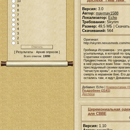
Доспехи "Гнев Тени"
10
9
Версия:
3.0
8
Автор:
maymay1588
7
Локализатор:
Echo
6
Требования:
Skyrim
5
Размер:
49,5 МБ | Скачать
4
Скачиваний:
564
3
2
Оригинал:
1
http://skyrim.nexusmods.com/m
Гробница Исграмора - это дре
[ Результаты · Архив опросов ]
усыпальница, в которой по тр
Всего ответов:
13090
Соратники хоронят своих лиде
Предвестников. Но однажды, у
в ней укрылся воин Тени - пол
преследуемый своими врагами
"нечистую кровь", и встретил 
смерть в неравном бою. Его д
остались там, и ждут Довакина
Добавил: Echo |
Комментарии (0
Подробнее (2141)
Доспехи
Церемониальная одеж
для СВВЕ
Версия:
1.10