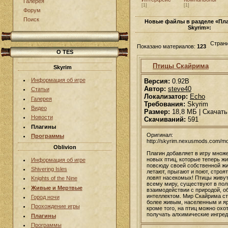
Галерея
[1]
[1]
Форум
Поиск
Новые файлы в разделе «Пл
Skyrim»:
Стран
Показано материалов:
123
О TES
Птицы Скайрима
Skyrim
Информация об игре
Версия:
0.92B
Автор:
steve40
Статьи
Локализатор:
Echo
Галерея
Требования:
Skyrim
Видео
Размер:
18,8 МБ | Скачать
Новости
Скачиваний:
591
Плагины
Оригинал:
Программы
http://skyrim.nexusmods.com/m
Oblivion
Плагин добавляет в игру множ
новых птиц, которые теперь ж
Информация об игре
повсюду своей собственной ж
Shivering Isles
летают, прыгают и поют, строят
ловят насекомых! Птицы живут
Knights of the Nine
всему миру, существуют в по
Живые и Мертвые
взаимодействии с природой, о
интеллектом. Мир Скайрима с
Город ночи
более живым, населенным и яр
Прохождение игры
кроме того, на птиц можно охо
получать алхимические ингред
Плагины
Программы