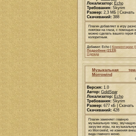
Локализатор:
Echo
Требования:
Skyrim
Размер:
2,3 МБ | Скачать
Скачиваний:
388
Плагин добавляет в игру разн
повязки на глаза, с помощью 
можно сделать вашего героя 
колоритным.
Добавил: Echo |
Комментарии (
Подробнее (2133)
Одежда
Музыкальная те
Morrowind
Версия:
1.0
Автор:
GoldSpar
Локализатор:
Echo
Требования:
Skyrim
Размер:
677 кБ | Скачать
Скачиваний:
428
Плагин заменяет главную
музыкальную тему, звучащую
загрузке игры, на музыкальну
из Morrowind, не изменяя вне
вида главного меню.