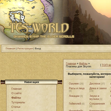
Главная
|
Регистрация
| Вход
Главная
»
Файлы
»
[
ТОП мо
Плагины для Skyrim
Выберите, пожалуйста, интер
категорию!
Навигация
Оружие
Доспехи
[20]
[37]
Расы и лица
Дома и замки
Главная
[0]
[15]
О сайте
Локации
Звуки и
[3]
Файлы
музыка
[1]
Туториалы
Геймплей
Сохранения
[0]
[0]
Статьи
Интерфейс
Компаньоны