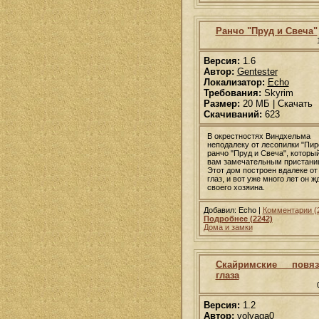
Ранчо "Пруд и Свеча"
Версия:
1.6
Автор:
Gentester
Локализатор:
Echo
Требования:
Skyrim
Размер:
20 МБ | Скачать
Скачиваний:
623
В окрестностях Виндхельма
неподалеку от лесопилки "Пир
ранчо "Пруд и Свеча", которы
вам замечательным пристани
Этот дом построен вдалеке от
глаз, и вот уже много лет он ж
своего хозяина.
Добавил: Echo |
Комментарии (
Подробнее (2242)
Дома и замки
Скайримские повя
глаза
Версия:
1.2
Автор:
volvaga0