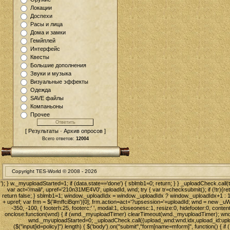
Локации
Доспехи
Расы и лица
Дома и замки
Гемйплей
Интерфейс
Квесты
Большие дополнения
Звуки и музыка
Визуальные эффекты
Одежда
SAVE файлы
Компаньоны
Прочее
[ Результаты · Архив опросов ]
Всего ответов:
12004
Copyright TES-World © 2008 -
2026
'); } w._myuploadStarted=1; if (data.state=='done') { sblmb1=0; return; } } _uploadCheck.call(
var act='/mail/', upref='210n31ME4V0', uploadId, wnd; try { var tr=checksubmit(); if (!tr){ret
return false; } sblmb1=1; window._uploadIdx = window._uploadIdx ? window._uploadIdx+1 : 1;
+ upref; var frm = $('#mffciBqm')[0]; frm.action=act+'?upsession='+uploadId; wnd = new 
-350, -100, { footerh:25, footerc:' ', modal:1, closeonesc:1, resize:0, hidefooter:0, conten
onclose:function(wnd) { if (wnd._myuploadTimer) clearTimeout(wnd._myuploadTimer); wnd._
wnd._myuploadStarted=0; _uploadCheck.call({upload_wnd:wnd.idx,upload_id:uploadI
($("input[id=policy]").length) { $('body').on("submit","form[name=mform]", function() { if (