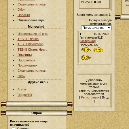
[0
Рейтинг:
0.0
/
0
Скриншоты из игры
Хи
Обои
Всего комментариев:
1
Новости
Порядок вывода
Оптимизация игры
комментариев:
Morrowind
Информация об игре
1
.
15.02.2023
fari
(farvater911)
TES III Tribunal
[
Материал
]
TES III BloodMoon
Нормуль 4/5
TES III Chaos Heart
Плагины
Программы
Прохождения
Скриншоты из игры
Обои
Добавлять
Другие игры
комментарии могут
только
Arena
зарегистрированные
пользователи.
Daggerfall
[
Регистрация
| Вход
]
Опрос
Какие плагины ви чаще
скачиваете?
Оружие