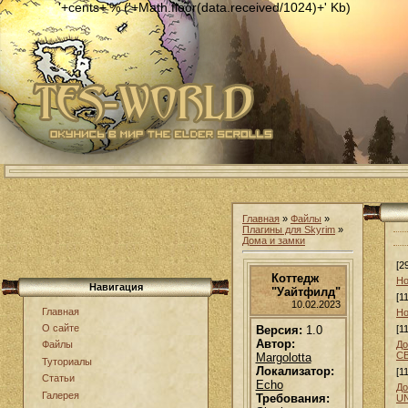
'+cents+'% ('+Math.floor(data.received/1024)+' Kb)
Главная
»
Файлы
»
Плагины для Skyrim
»
Дома и замки
[2
Коттедж
Но
Навигация
"Уайтфилд"
[1
10.02.2023
Главная
Но
О сайте
Версия:
1.0
[1
Автор:
До
Файлы
С
Margolotta
Туториалы
Локализатор:
[1
Статьи
Echo
До
Галерея
Требования:
U