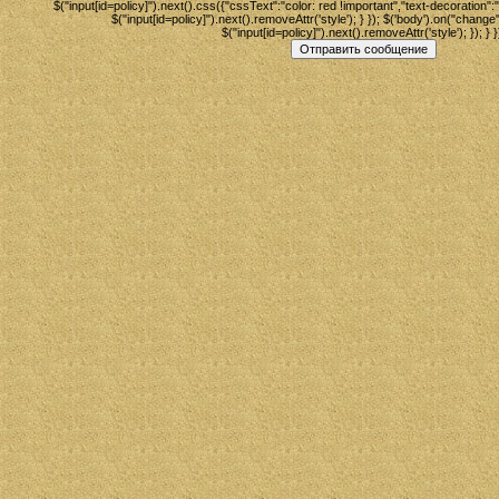
$("input[id=policy]").next().css({"cssText":"color: red !important","text-decoration":"u
$("input[id=policy]").next().removeAttr('style'); } }); $('body').on("change"
$("input[id=policy]").next().removeAttr('style'); }); } }