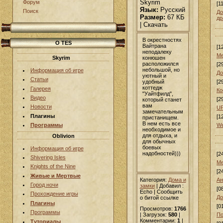
Skyrim
Форум
[1
Язык:
Русский
Поиск
До
Размер:
67 КБ
др
| Скачать
В окрестностях
О TES
Вайтрана
[1
неподалеку
Ме
конюшен
Skyrim
расположился
[2
небольшой, но
Информация об игре
До
уютный и
Статьи
удобный
[2
коттедж
Галерея
Ко
"Уайтфилд",
Видео
[2
который станет
вам
Новости
UF
замечательным
Плагины
[1
пристанищем.
В нем есть все
We
Программы
необходимое и
для отдыха, и
Oblivion
для обычных
боевых
Информация об игре
надобностей)))
[2
Shivering Isles
Ме
Knights of the Nine
[2
Живые и Мертвые
Категория:
Дома и
Ан
Город ночи
замки
|
Добавил
:
[0
Echo | Сообщить
Прохождение игры
До
о битой ссылке
Плагины
[0
Просмотров:
1766
Программы
По
| Загрузок:
580
|
Комментарии:
1
|
Туториалы