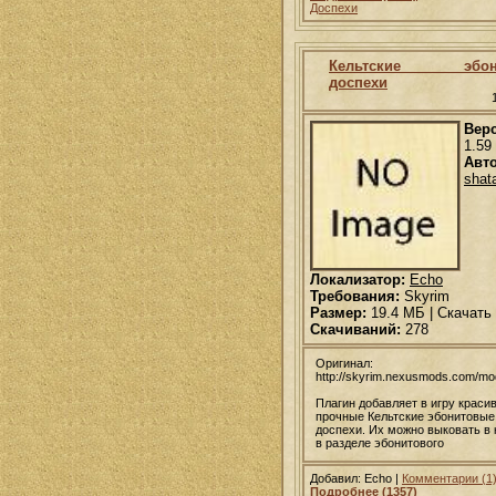
Доспехи
Кельтские эбони
доспехи
Вер
1.59
Авто
shat
Локализатор:
Echo
Требования:
Skyrim
Размер:
19.4 МБ | Скачать
Скачиваний:
278
Оригинал:
http://skyrim.nexusmods.com/m
Плагин добавляет в игру краси
прочные Кельтские эбонитовые
доспехи. Их можно выковать в 
в разделе эбонитового
Добавил: Echo |
Комментарии (1
Подробнее (1357)