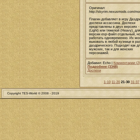
Оригинал:
http://skyrim.nexusmods.com/m
Плагин добавляет в игру Даэдр
доспехи ассассина. Доспехи
представлены в двух версиях -
(Light) или тяжелой (Heavy), дл
версии esp-файл отдельный, но
работать одновременно. Их мо
выковать в любой кузнице в ра
даэдрического. Подходят как д
мужских, так и для женских
персонажей.
Добавил: Echo |
Комментарии (2
Подробнее (3348)
Доспехи
1-10
11-20
21-30
31-37
Copyright TES-World © 2008 - 2019