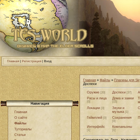
Главная
|
Регистрация
| Вход
Главная
»
Файлы
»
Плагины для Sk
Доспехи
Оружие
Доспехи
А
[20]
[37]
Расы и лица
Дома и замки
Т
[0]
[15]
м
Навигация
Локации
Звуки и
О
[3]
музыка
Главная
[1]
Геймплей
Сохранения
П
О сайте
[0]
[0]
Файлы
Интерфейс
Компаньоны
Туториалы
[1]
[1]
Статьи
Сортировать по:
Дате · Названию ·