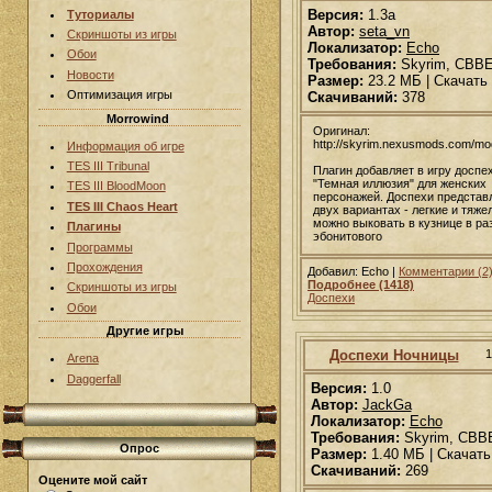
Версия:
1.3а
Туториалы
Автор:
seta_vn
Скриншоты из игры
Локализатор:
Echo
Обои
Требования:
Skyrim, CBB
Новости
Размер:
23.2 МБ | Скачать
Оптимизация игры
Скачиваний:
378
Morrowind
Оригинал:
http://skyrim.nexusmods.com/m
Информация об игре
TES III Tribunal
Плагин добавляет в игру доспе
"Темная иллюзия" для женских
TES III BloodMoon
персонажей. Доспехи представ
TES III Chaos Heart
двух вариантах - легкие и тяже
можно выковать в кузнице в ра
Плагины
эбонитового
Программы
Прохождения
Добавил: Echo |
Комментарии (2
Подробнее (1418)
Скриншоты из игры
Доспехи
Обои
Другие игры
Доспехи Ночницы
1
Arena
Daggerfall
Версия:
1.0
Автор:
JackGa
Локализатор:
Echo
Требования:
Skyrim, CBB
Опрос
Размер:
1.40 МБ | Скачать
Скачиваний:
269
Оцените мой сайт