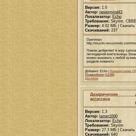
Версия:
1.0
Автор:
newermind43
Локализатор:
Echo
Требования:
Skyrim, CBB
Размер:
4.02 МБ | Скачать
Скачиваний:
237
Оригинал:
http://skyrim.nexusmods.com/m
Плагин добавляет в игру сапоги
легендарной воительницы Зены
можно выковать к любой кузниц
разделе кожаного
Добавил: Echo |
Комментарии (0
Подробнее (1230)
Доспехи
Даэдрические до
ассассина
Версия:
1.3
Автор:
lamer1000
Локализатор:
Echo
Требования:
Skyrim
Размер:
27.3 МБ | Скачать
Скачиваний:
640