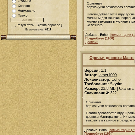
Отлично
Оригинал:
Хорошо
http://skyrim.nexusmods.com/m
Нормально
Плагин добавляет в игру доспе
Плохо
Ночницы для женских персона
можно выковать в кузнице в р
[ Результаты · Архив опросов ]
железного
Всего ответов:
6917
Добавил: Echo |
Комментарии (1
Подробнее (1100)
Доспехи
Орочьи доспехи Масте
Версия:
1.1
Автор:
lamer1000
Локализатор:
Echo
Требования:
Skyrim
Размер:
23.8 МБ | Скачать
Скачиваний:
322
Оригинал:
http://skyrim.nexusmods.com/m
Плагин добавляет в игру Орочь
доспехи Мастера меча. Их мож
выковать в кузнице в разделе 
Добавил: Echo |
Комментарии (2
Подробнее (1964)