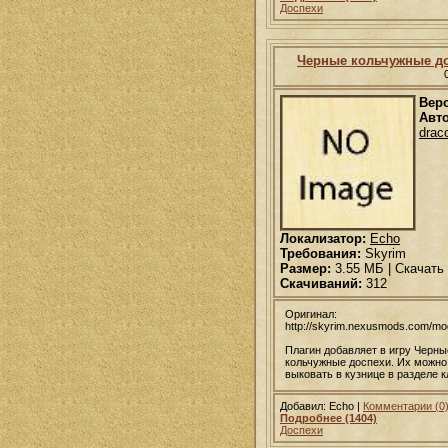
Доспехи
Черные кольчужные д
Вер
Авто
drac
Локализатор:
Echo
Требования:
Skyrim
Размер:
3.55 МБ | Скачать
Скачиваний:
312
Оригинал:
http://skyrim.nexusmods.com/m
Плагин добавляет в игру Черны
кольчужные доспехи. Их можно
выковать в кузнице в разделе 
Добавил: Echo |
Комментарии (0
Подробнее (1404)
Доспехи