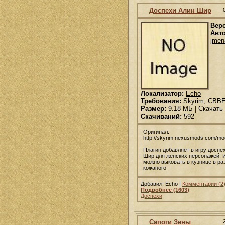
Доспехи Алин Шир
Вер
Авто
jmen
Локализатор:
Echo
Требования:
Skyrim, CBB
Размер:
9.18 МБ | Скачать
Скачиваний:
592
Оригинал:
http://skyrim.nexusmods.com/m
Плагин добавляет в игру доспе
Шир для женских персонажей. 
можно выковать в кузнице в ра
кожаного
Добавил: Echo |
Комментарии (2
Подробнее (1603)
Доспехи
Сапоги Зены