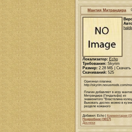
Мантия Митрандира
Вер
Авто
haldi
Локализатор:
Echo
Требования:
Skyrim
Размер:
2.28 МБ | Скачать
Скачиваний:
525
Оригинал плагина:
http://skyrim.nexusmods.com/m
Плагин добавляет в игру манти
Митрандира (Гендальфа) из
знаменитого "Властелина колец
Выковать доспех можно в кузни
разделе кожаного
Добавил: Echo |
Комментарии (0
Подробнее (3017)
Доспехи