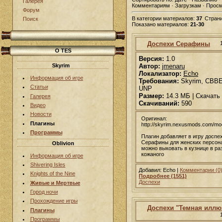
Галерея
Комментариям · Загрузкам · Прос
Форум
В категории материалов:
37
Стран
Поиск
Показано материалов:
21-30
Доспехи Серафины
О TES
Версия:
1.0
Skyrim
Автор:
jmenaru
Локализатор:
Echo
Информация об игре
Требования:
Skyrim, CBBE
Статьи
UNP
Размер:
14.3 МБ | Скачать
Галерея
Скачиваний:
590
Видео
Новости
Оригинал:
Плагины
http://skyrim.nexusmods.com/m
Программы
Плагин добавляет в игру доспе
Серафины для женских персон
Oblivion
можно выковать в кузнице в ра
кожаного
Информация об игре
Shivering Isles
Добавил: Echo |
Комментарии (0
Knights of the Nine
Подробнее (1551)
Доспехи
Живые и Мертвые
Город ночи
Прохождение игры
Доспехи "Темная иллю
Плагины
Программы