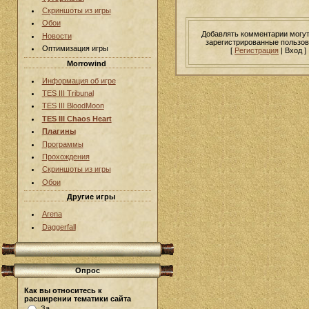
Скриншоты из игры
Обои
Добавлять комментарии могут
Новости
зарегистрированные пользов
Оптимизация игры
[
Регистрация
| Вход ]
Morrowind
Информация об игре
TES III Tribunal
TES III BloodMoon
TES III Chaos Heart
Плагины
Программы
Прохождения
Скриншоты из игры
Обои
Другие игры
Arena
Daggerfall
Опрос
Как вы относитесь к
расширении тематики сайта
За