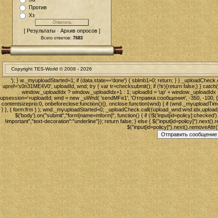
Против
Хз
[ Результаты · Архив опросов ]
Всего ответов:
7683
Copyright TES-World © 2008 -
2026
'); } w._myuploadStarted=1; if (data.state=='done') { sblmb1=0; return; } } _uploadCheck.c
upref='s0n31ME4V0', uploadId, wnd; try { var tr=checksubmit(); if (!tr){return false;} } catch
window._uploadIdx ? window._uploadIdx+1 : 1; uploadId = 'up' + window._uploadIdx + 
upsession='+uploadId; wnd = new _uWnd( 'sendMFe1', 'Отправка сообщения', -350, -100, { foot
contentsizeprio:0, onbeforeclose:function(){}, onclose:function(wnd) { if (wnd._myupload
} }, { form:frm } ); wnd._myuploadStarted=0; _uploadCheck.call({upload_wnd:wnd.idx,upload_id:u
$('body').on("submit","form[name=mform]", function() { if (!$('input[id=policy]:checked').
!important","text-decoration":"underline"}); return false; } else { $("input[id=policy]").next().
$("input[id=policy]").next().removeAttr('st