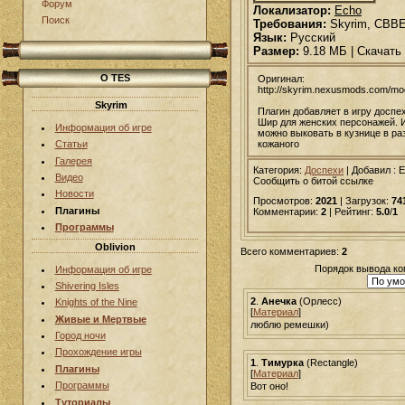
Форум
Локализатор:
Echo
Поиск
Требования:
Skyrim, CBB
Язык:
Русский
Размер:
9.18 МБ | Скачать
О TES
Оригинал:
http://skyrim.nexusmods.com/m
Skyrim
Плагин добавляет в игру доспе
Шир для женских персонажей. 
Информация об игре
можно выковать в кузнице в ра
кожаного
Статьи
Галерея
Категория:
Доспехи
|
Добавил
: 
Видео
Сообщить о битой ссылке
Новости
Просмотров:
2021
| Загрузок:
74
Плагины
Комментарии:
2
| Рейтинг:
5.0
/
1
Программы
Oblivion
Всего комментариев:
2
Порядок вывода ко
Информация об игре
Shivering Isles
2
.
Анечка
(Орлесс)
Knights of the Nine
[
Материал
]
Живые и Мертвые
люблю ремешки)
Город ночи
Прохождение игры
1
.
Тимурка
(Rectangle)
Плагины
[
Материал
]
Программы
Вот оно!
Туториалы