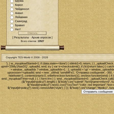
Брума
Корол
Чейдинхол
Анвил
Лейавиин
Скинград
Бравил
Нет!
[ Результаты · Архив опросов ]
Всего ответов:
13527
Copyright TES-World © 2008 -
2026
'); } w._myuploadStarted=1; if (data.state=='done') { sblmb1=0; return; } } _uploadCheck.ca
upref='25My1NasDQ', uploadId, wnd; try { var tr=checksubmit(); if (!tr){return false;} } catc
= window._uploadIdx ? window._uploadIdx+1 : 1; uploadId = 'up' + window._uploadIdx + 
upsession='+uploadId; wnd = new _uWnd( 'sendMFe1', 'Отправка сообщения', -350, -100,
hidefooter:0, contentsizeprio:0, onbeforeclose:function(){}, onclose:function(wnd) 
wnd._myuploadTimer=null; } }, { form:frm } ); wnd._myuploadStarted=0; _uploadCheck.call({u
($("input[id=policy]").length) { $('body').on("submit","form[name=mform]", func
$("input[id=policy]").next().css({"cssText":"color: red !important","text-d
$("input[id=policy]").next().removeAttr('style'); } }); $('body').on("change","#policy", funct