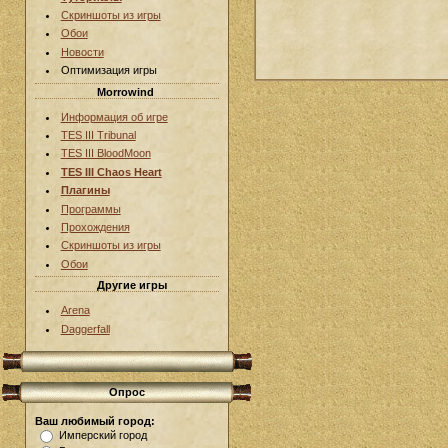
Скриншоты из игры
Обои
Новости
Оптимизация игры
Morrowind
Информация об игре
TES III Tribunal
TES III BloodMoon
TES III Chaos Heart
Плагины
Программы
Прохождения
Скриншоты из игры
Обои
Другие игры
Arena
Daggerfall
Опрос
Ваш любимый город:
Имперский город