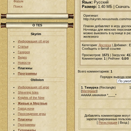
Форум
Язык:
Русский
Размер:
1.40 МБ | Скачать
Поиск
Оригинал:
http://skyrim.nexusmods.com/mo
О TES
Плагин добавляет в игру доспе
Ночницы для женских персонаж
можно выковать в кузнице в ра
Skyrim
железного
Информация об игре
Категория:
Доспехи
|
Добавил
: 
Статьи
Сообщить о битой ссылке
Галерея
Просмотров:
1571
| Загрузок:
41
Видео
Комментарии:
1
| Рейтинг:
0.0
/
0
Новости
Плагины
Всего комментариев:
1
Программы
Порядок вывода ком
Oblivion
Информация об игре
1
.
Тимурка
(Rectangle)
1
[
Материал
]
Shivering Isles
ААААА няняняня *____*
Knights of the Nine
Живые и Мертвые
Город ночи
Прохождение игры
Добавлять комментарии могут
зарегистрированные пользов
Плагины
[
Регистрация
| Вход ]
Программы
Туториалы