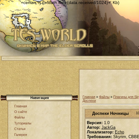
'+cents+'% ('+Math.floor(data.received/1024)+' Kb)
Главная
»
Файлы
»
Плагины для Sk
Навигация
Доспехи
Главная
О сайте
Доспехи Ночницы
1
Файлы
Версия:
1.0
Туториалы
Автор:
JackGa
Статьи
Локализатор:
Echo
Галерея
Требования:
Skyrim, CBB