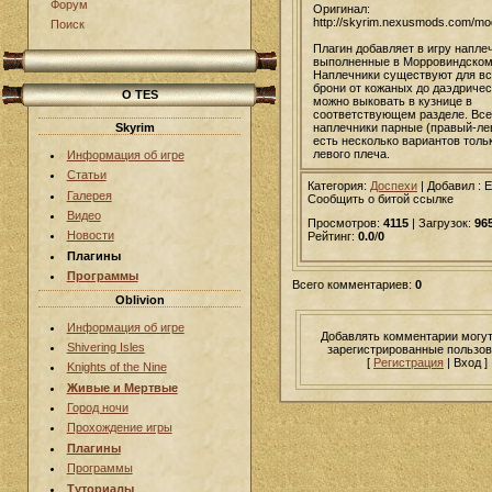
Форум
Оригинал:
http://skyrim.nexusmods.com/m
Поиск
Плагин добавляет в игру напле
выполненные в Морровиндском
Наплечники существуют для вс
брони от кожаных до даэдричес
О TES
можно выковать в кузнице в
соответствующем разделе. Все
наплечники парные (правый-ле
Skyrim
есть несколько вариантов толь
левого плеча.
Информация об игре
Статьи
Категория:
Доспехи
|
Добавил
: 
Галерея
Сообщить о битой ссылке
Видео
Просмотров:
4115
| Загрузок:
96
Новости
Рейтинг:
0.0
/
0
Плагины
Программы
Всего комментариев:
0
Oblivion
Информация об игре
Добавлять комментарии могут
Shivering Isles
зарегистрированные пользов
[
Регистрация
| Вход ]
Knights of the Nine
Живые и Мертвые
Город ночи
Прохождение игры
Плагины
Программы
Туториалы