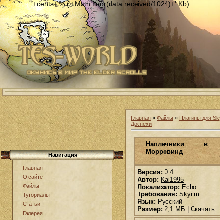
'+cents+'% ('+Math.floor(data.received/1024)+' Kb)
Главная
»
Файлы
»
Плагины для Sk
Доспехи
Наплечники в 
Морровинд
Навигация
Главная
Версия:
0.4
О сайте
Автор:
Kai1995
Файлы
Локализатор:
Echo
Требования:
Skyrim
Туториалы
Язык:
Русский
Статьи
Размер:
2,1 МБ | Скачать
Галерея