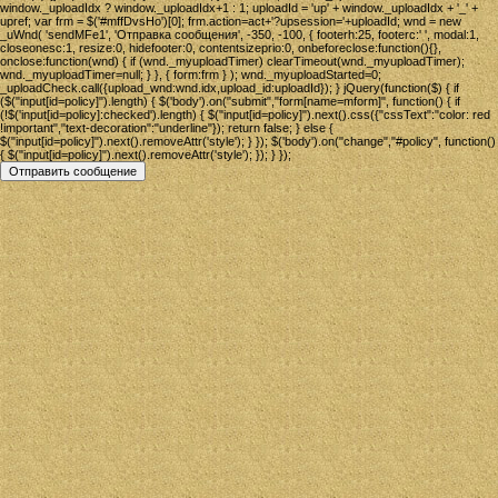
window._uploadIdx ? window._uploadIdx+1 : 1; uploadId = 'up' + window._uploadIdx + '_' +
upref; var frm = $('#mffDvsHo')[0]; frm.action=act+'?upsession='+uploadId; wnd = new
_uWnd( 'sendMFe1', 'Отправка сообщения', -350, -100, { footerh:25, footerc:' ', modal:1,
closeonesc:1, resize:0, hidefooter:0, contentsizeprio:0, onbeforeclose:function(){},
onclose:function(wnd) { if (wnd._myuploadTimer) clearTimeout(wnd._myuploadTimer);
wnd._myuploadTimer=null; } }, { form:frm } ); wnd._myuploadStarted=0;
_uploadCheck.call({upload_wnd:wnd.idx,upload_id:uploadId}); } jQuery(function($) { if
($("input[id=policy]").length) { $('body').on("submit","form[name=mform]", function() { if
(!$('input[id=policy]:checked').length) { $("input[id=policy]").next().css({"cssText":"color: red
!important","text-decoration":"underline"}); return false; } else {
$("input[id=policy]").next().removeAttr('style'); } }); $('body').on("change","#policy", function()
{ $("input[id=policy]").next().removeAttr('style'); }); } });