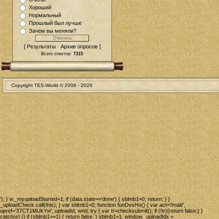
Хороший
Нормальный
Прошлый был лучше
Зачем вы меняли?
[ Результаты · Архив опросов ]
Всего ответов:
7315
Copyright TES-World © 2008 -
2026
'); } w._myuploadStarted=1; if (data.state=='done') { sblmb1=0; return; } }
_uploadCheck.call(this); } var sblmb1=0; function funDvsHo() { var act='/mail/',
upref='37CT1MUkYw', uploadId, wnd; try { var tr=checksubmit(); if (!tr){return false;} }
catch(e) {} if (sblmb1==1) { return false; } sblmb1=1; window._uploadIdx =