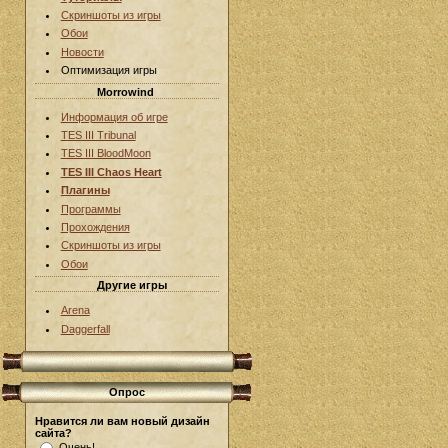
Скриншоты из игры
Обои
Новости
Оптимизация игры
Morrowind
Информация об игре
TES III Tribunal
TES III BloodMoon
TES III Chaos Heart
Плагины
Программы
Прохождения
Скриншоты из игры
Обои
Другие игры
Arena
Daggerfall
Опрос
Нравится ли вам новый дизайн
сайта?
Очень!