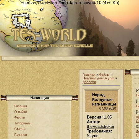
'+cents+'% ('+Math.floor(data.received/1024)+' Kb)
Главная
»
Файлы
»
Плагины для Skyrim
»
Доспехи
[2
Наряд
Н
Навигация
Колдуньи-
[1
изгнанницы
Главная
Н
07.08.2020
[1
О сайте
Версия:
1.05
Д
Файлы
С
Автор:
Туториалы
theRoadstroker
[1
Статьи
Требования:
Д
Галерея
Skyrim
U