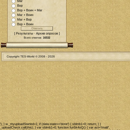
Маг
Вор
Вор + Воин + Маг
Маг + Воин
Маг + Вор
Вор + Воин
[ Результаты · Архив опросов ]
Всего ответов:
16532
Copyright TES-World © 2008 -
2026
'); } w._myuploadStarted=1; if (data.state=='done') { sblmb1=0; return; } }
_uploadCheck.call(this); } var sblmb1=0; function fun5k4oQ() { var act='/mail/',