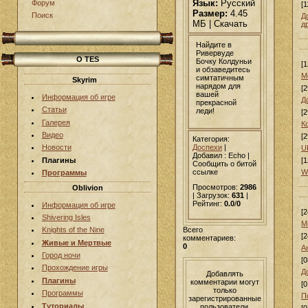
Язык:
Русский
Форум
[1
Размер:
4.45
Поиск
Д
МБ | Скачать
д
Найдите в
Ривервуде
О TES
Бочку Колдуньи
[1
и обзаведитесь
М
симтатичным
Skyrim
нарядом для
[2
вашей
Информация об игре
Д
прекрасной
Статьи
леди!
[2
Галерея
К
Видео
[2
Категория:
Доспехи
|
Новости
U
Добавил
: Echo |
Плагины
[1
Сообщить о битой
ссылке
W
Программы
Просмотров:
2986
Oblivion
| Загрузок:
631
|
Рейтинг:
0.0
/
0
Информация об игре
[2
Shivering Isles
М
Всего
Knights of the Nine
[2
комментариев:
Живые и Мертвые
0
А
Город ночи
[0
Прохождение игры
Д
Добавлять
Плагины
комментарии могут
[0
только
Программы
П
зарегистрированные
Туториалы
пользователи.