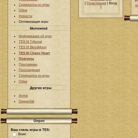
[0
[
Регистрация
| Вход
Скриншоты из игры
Х
]
Обои
Новости
Оптимизация игры
Morrowind
Информация об игре
TES III Tribunal
TES III BloodMoon
TES III Chaos Heart
Плагины
Программы
Прохождения
Скриншоты из игры
Обои
Другие игры
Arena
Daggerfall
Опрос
Ваш стиль игры в TES:
Воин