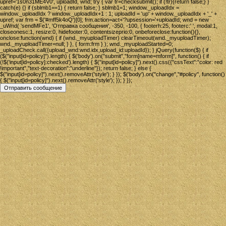
upref='1s0n31ME4V0', uploadId, wnd; try { var tr=checksubmit(); if (!tr){return false;} }
catch(e) {} if (sblmb1==1) { return false; } sblmb1=1; window._uploadIdx =
window._uploadIdx ? window._uploadIdx+1 : 1; uploadId = 'up' + window._uploadIdx + '_' +
upref; var frm = $('#mff5k4oQ')[0]; frm.action=act+'?upsession='+uploadId; wnd = new
_uWnd( 'sendMFe1', 'Отправка сообщения', -350, -100, { footerh:25, footerc:' ', modal:1,
closeonesc:1, resize:0, hidefooter:0, contentsizeprio:0, onbeforeclose:function(){},
onclose:function(wnd) { if (wnd._myuploadTimer) clearTimeout(wnd._myuploadTimer);
wnd._myuploadTimer=null; } }, { form:frm } ); wnd._myuploadStarted=0;
_uploadCheck.call({upload_wnd:wnd.idx,upload_id:uploadId}); } jQuery(function($) { if
($("input[id=policy]").length) { $('body').on("submit","form[name=mform]", function() { if
(!$('input[id=policy]:checked').length) { $("input[id=policy]").next().css({"cssText":"color: red
!important","text-decoration":"underline"}); return false; } else {
$("input[id=policy]").next().removeAttr('style'); } }); $('body').on("change","#policy", function()
{ $("input[id=policy]").next().removeAttr('style'); }); } });