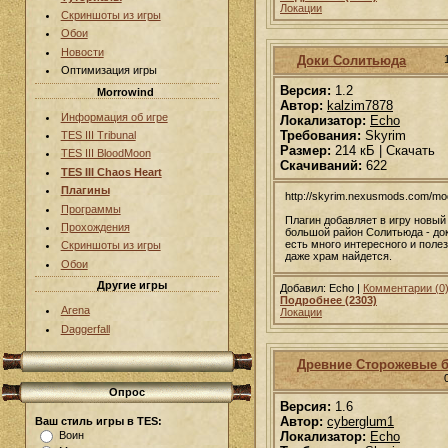
Локации
Скриншоты из игры
Обои
Новости
Доки Солитьюда
Оптимизация игры
Версия:
1.2
Morrowind
Автор:
kalzim7878
Информация об игре
Локализатор:
Echo
Требования:
Skyrim
TES III Tribunal
Размер:
214 кБ | Скачать
TES III BloodMoon
Скачиваний:
622
TES III Chaos Heart
Плагины
http://skyrim.nexusmods.com/m
Программы
Плагин добавляет в игру новый
Прохождения
большой район Солитьюда - до
есть много интересного и полез
Скриншоты из игры
даже храм найдется.
Обои
Другие игры
Добавил: Echo |
Комментарии (0
Подробнее (2303)
Arena
Локации
Daggerfall
Древние Сторожевые 
Опрос
Версия:
1.6
Автор:
cyberglum1
Ваш стиль игры в TES:
Воин
Локализатор:
Echo