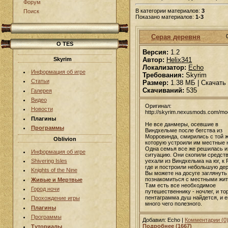
Форум
В категории материалов:
3
Поиск
Показано материалов:
1-3
Серая деревня
О TES
Версия:
1.2
Skyrim
Автор:
Helix341
Локализатор:
Echo
Информация об игре
Требования:
Skyrim
Статьи
Размер:
1.38 МБ | Скачать
Скачиваний:
535
Галерея
Видео
Оригинал:
Новости
http://skyrim.nexusmods.com/m
Плагины
Не все данмеры, осевшие в
Программы
Виндхельме после бегства из
Морровинда, смирились с той 
Oblivion
которую устроили им местные 
Одна семья все же решилась 
Информация об игре
ситуацию. Они скопили средств
Shivering Isles
уехали из Виндхельма на юг, к 
где и построили небольшую дер
Knights of the Nine
Вы можете на досуге заглянуть 
познакомиться с местными жи
Живые и Мертвые
Там есть все необходимое
Город ночи
путешественнику - ночлег, и тор
пентаграмма душ найдется, и 
Прохождение игры
много чего полезного.
Плагины
Программы
Добавил: Echo |
Комментарии (0
Подробнее (1667)
Туториалы