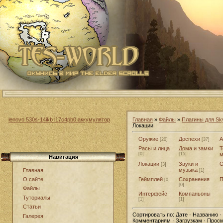
lenovo 530s-14ikb l17c4pb0 аккумулятор
Главная
»
Файлы
»
Плагины для Sk
Локации
Оружие
Доспехи
А
[20]
[37]
Расы и лица
Дома и замки
Т
[0]
[15]
м
Навигация
Локации
Звуки и
О
[3]
музыка
Главная
[1]
Геймплей
Сохранения
П
О сайте
[0]
[0]
Файлы
Интерфейс
Компаньоны
Туториалы
[1]
[1]
Статьи
Сортировать по:
Дате · Названию ·
Галерея
Комментариям · Загрузкам · Прос