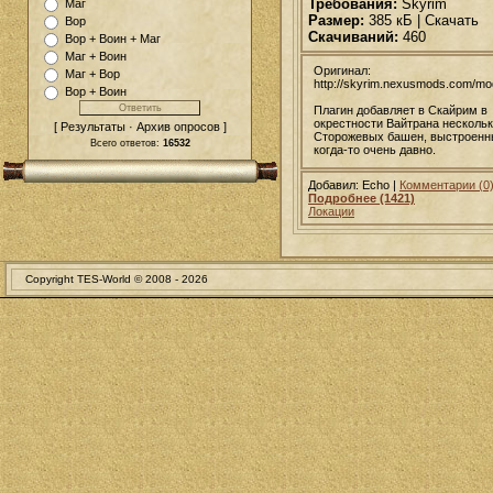
Требования:
Skyrim
Маг
Размер:
385 кБ | Скачать
Вор
Скачиваний:
460
Вор + Воин + Маг
Маг + Воин
Оригинал:
Маг + Вор
http://skyrim.nexusmods.com/m
Вор + Воин
Плагин добавляет в Скайрим в
окрестности Вайтрана несколь
[ Результаты · Архив опросов ]
Сторожевых башен, выстроенн
Всего ответов:
16532
когда-то очень давно.
Добавил: Echo |
Комментарии (0
Подробнее (1421)
Локации
Copyright TES-World © 2008 -
2026