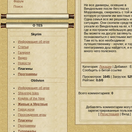
Форум
Не все данмеры, осевшие в
Поиск
Виндхельме после бегства из
Морровинда, смирились с той 
которую устроили им местные 
Одна семья все же решилась 
ситуацию. Они скопили средств
О TES
уехали из Виндхельма на юг, к 
где и построили небольшую дер
Вы можете на досуге заглянуть 
Skyrim
познакомиться с местными жи
Там есть все необходимое
Информация об игре
путешественнику - ночлег, и тор
Статьи
пентаграмма душ найдется, и 
много чего полезного.
Галерея
Видео
Новости
Категория:
Локации
|
Добавил
: E
Плагины
Сообщить о битой ссылке
Программы
Просмотров:
1645
| Загрузок:
52
Рейтинг:
0.0
/
0
Oblivion
Информация об игре
Всего комментариев:
0
Shivering Isles
Knights of the Nine
Живые и Мертвые
Добавлять комментарии могут
Город ночи
зарегистрированные пользов
[
Регистрация
| Вход ]
Прохождение игры
Плагины
Программы
Туториалы