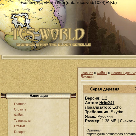
'+cents+'% ('+Math.floor(data.received/1024)+' Kb)
Главная
»
Файлы
»
Плагины для Sk
Локации
Серая деревня
Навигация
Версия:
1.2
Автор:
Helix341
Главная
Локализатор:
Echo
О сайте
Требования:
Skyrim
Файлы
Язык:
Русский
Размер:
1.38 МБ | Скачать
Туториалы
Статьи
Оригинал:
Галерея
http://skyrim.nexusmods.com/m