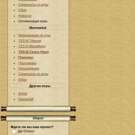
Скриншоты из игры
Обои
Новости
Оптимизация игры
Morrowind
Информация об игре
TES III Tribunal
TES III BloodMoon
TES III Chaos Heart
Плагины
Программы
Прохождения
Скриншоты из игры
Обои
Другие игры
Arena
Daggerfall
Опрос
Ждете ли вы наш проект?
Да! Очень!