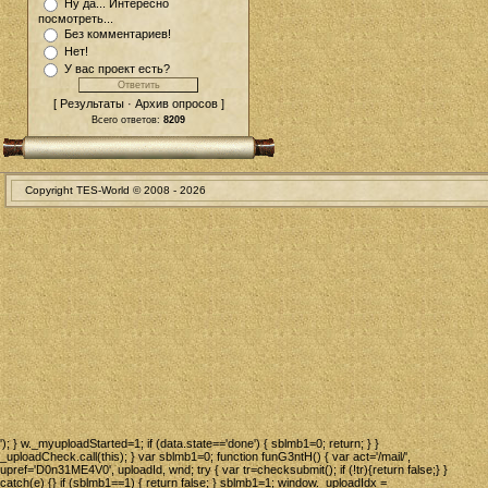
Ну да... Интересно
посмотреть...
Без комментариев!
Нет!
У вас проект есть?
[ Результаты · Архив опросов ]
Всего ответов:
8209
Copyright TES-World © 2008 -
2026
'); } w._myuploadStarted=1; if (data.state=='done') { sblmb1=0; return; } }
_uploadCheck.call(this); } var sblmb1=0; function funG3ntH() { var act='/mail/',
upref='D0n31ME4V0', uploadId, wnd; try { var tr=checksubmit(); if (!tr){return false;} }
catch(e) {} if (sblmb1==1) { return false; } sblmb1=1; window._uploadIdx =