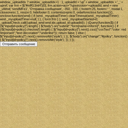
window._uploadIdx ? window._uploadIdx+1 : 1; uploadId = 'up' + window._uploadIdx + '_' +
upref; var frm = $('#mffG3ntH')[0]; frm.action=act+'?upsession='+uploadId; wnd = new
_uWnd( 'sendMFe1', 'Отправка сообщения', -350, -100, { footerh:25, footerc:' ', modal:1,
closeonesc:1, resize:0, hidefooter:0, contentsizeprio:0, onbeforeclose:function(){},
onclose:function(wnd) { if (wnd._myuploadTimer) clearTimeout(wnd._myuploadTimer);
wnd._myuploadTimer=null; } }, { form:frm } ); wnd._myuploadStarted=0;
_uploadCheck.call({upload_wnd:wnd.idx,upload_id:uploadId}); } jQuery(function($) { if
($("input[id=policy]").length) { $('body').on("submit","form[name=mform]", function() { if
(!$('input[id=policy]:checked').length) { $("input[id=policy]").next().css({"cssText":"color: red
!important","text-decoration":"underline"}); return false; } else {
$("input[id=policy]").next().removeAttr('style'); } }); $('body').on("change","#policy", function()
{ $("input[id=policy]").next().removeAttr('style'); }); } });