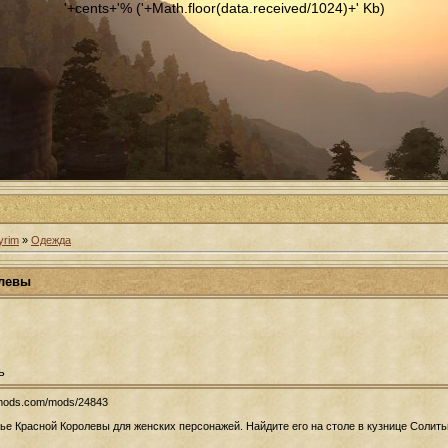
'+cents+'% ('+Math.floor(data.received/1024)+' Kb)
yrim
»
Одежда
олевы
ь
smods.com/mods/24843
тье Красной Королевы для женских персонажей. Найдите его на столе в кузнице Солить