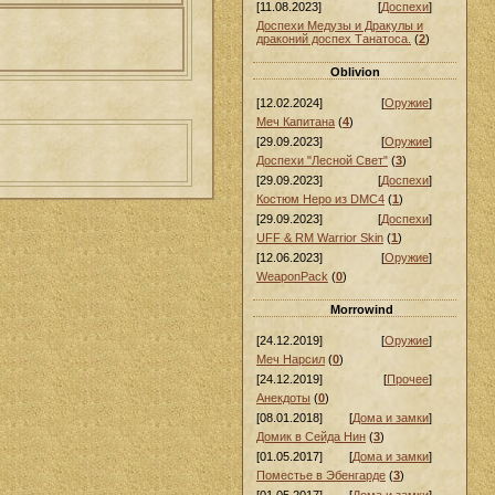
[11.08.2023]
[
Доспехи
]
Доспехи Медузы и Дракулы и
драконий доспех Танатоса.
(
2
)
Oblivion
[12.02.2024]
[
Оружие
]
Меч Капитана
(
4
)
[29.09.2023]
[
Оружие
]
Доспехи "Лесной Свет"
(
3
)
[29.09.2023]
[
Доспехи
]
Костюм Неро из DMC4
(
1
)
[29.09.2023]
[
Доспехи
]
UFF & RM Warrior Skin
(
1
)
[12.06.2023]
[
Оружие
]
WeaponPack
(
0
)
Morrowind
[24.12.2019]
[
Оружие
]
Меч Нарсил
(
0
)
[24.12.2019]
[
Прочее
]
Анекдоты
(
0
)
[08.01.2018]
[
Дома и замки
]
Домик в Сейда Нин
(
3
)
[01.05.2017]
[
Дома и замки
]
Поместье в Эбенгарде
(
3
)