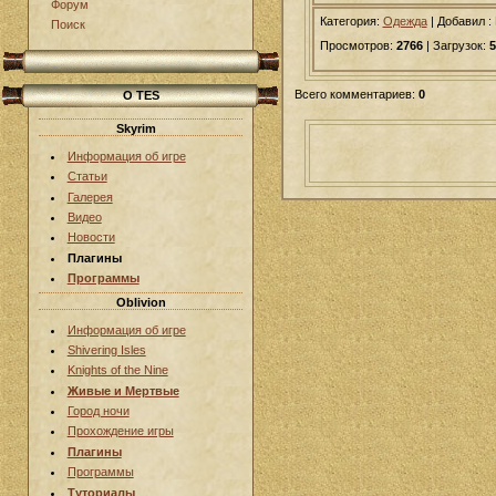
Форум
Категория:
Одежда
|
Добавил
:
Поиск
Просмотров:
2766
| Загрузок:
5
Всего комментариев:
0
О TES
Skyrim
Информация об игре
Статьи
Галерея
Видео
Новости
Плагины
Программы
Oblivion
Информация об игре
Shivering Isles
Knights of the Nine
Живые и Мертвые
Город ночи
Прохождение игры
Плагины
Программы
Туториалы