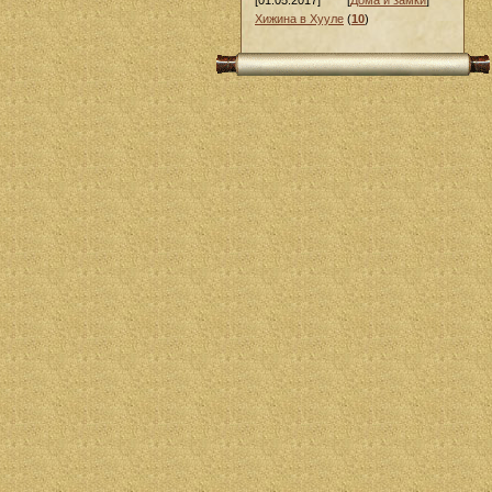
[01.05.2017]
[
Дома и замки
]
Хижина в Хууле
(
10
)