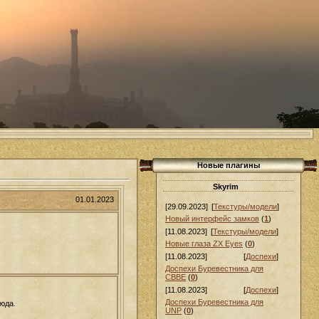
Новые плагины
Skyrim
01.01.2023
[29.09.2023]
[
Текстуры/модели
]
Новый интерфейс замков
(
1
)
[11.08.2023]
[
Текстуры/модели
]
Новые глаза ZX Eyes
(
0
)
[11.08.2023]
[
Доспехи
]
Доспехи Буревестника для
СВВЕ
(
0
)
[11.08.2023]
[
Доспехи
]
Доспехи Буревестника для
юда.
UNP
(
0
)