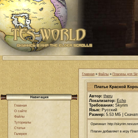
Главная
»
Файлы
»
Плагины для Sk
Платье Красной Кор
Автор:
theru
Навигация
Локализатор:
Echo
Требования:
Skyrim
Главная
Язык:
Русский
О сайте
Размер:
5.53 МБ | Скачат
Файлы
Туториалы
Оригинал: http://skyrim.nexu
Статьи
Плагин добавляет в игру Пла
Галерея