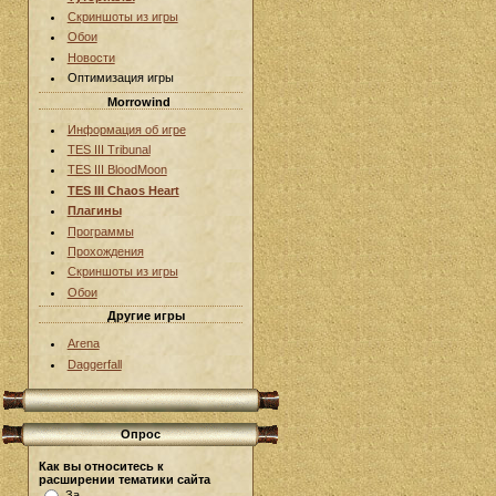
Скриншоты из игры
Обои
Новости
Оптимизация игры
Morrowind
Информация об игре
TES III Tribunal
TES III BloodMoon
TES III Chaos Heart
Плагины
Программы
Прохождения
Скриншоты из игры
Обои
Другие игры
Arena
Daggerfall
Опрос
Как вы относитесь к
расширении тематики сайта
За