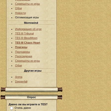
Скриншоты из игры
Обои
Новости
Оптимизация игры
Morrowind
Информация об игре
TES III Tribunal
TES III BloodMoon
TES III Chaos Heart
Плагины
Программы
Прохождения
Скриншоты из игры
Обои
Другие игры
Arena
Daggerfall
Опрос
Давно ли вы играете в TES?
Очень давно