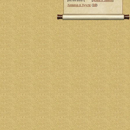
[01.05.2017]
[
Дома и замки
]
Хижина в Хууле
(
10
)