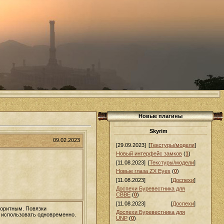
Новые плагины
Skyrim
09.02.2023
[29.09.2023]
[
Текстуры/модели
]
Новый интерфейс замков
(
1
)
[11.08.2023]
[
Текстуры/модели
]
Новые глаза ZX Eyes
(
0
)
[11.08.2023]
[
Доспехи
]
Доспехи Буревестника для
СВВЕ
(
0
)
[11.08.2023]
[
Доспехи
]
лоритным. Повязки
Доспехи Буревестника для
о использовать одновременно.
UNP
(
0
)