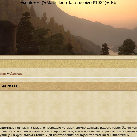
'+cents+'% ('+Math.floor(data.received/1024)+' Kb)
yrim
»
Одежда
на глаза
ноцветные повязки на глаза, с помощью которых можно сделать вашего героя более ко
- на оба глаза, на левый глаз и на правый глаз, причем повязки на разные глаза можн
узнице на дубильном станке. Для изготовления понадобится только льняная ткань.