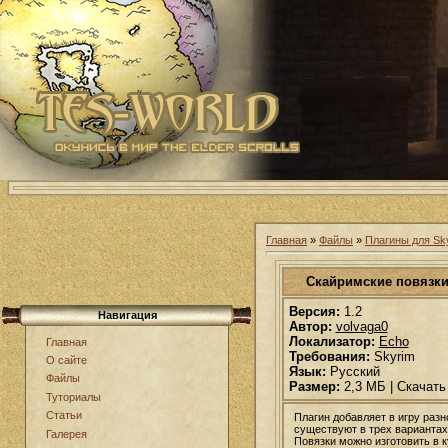
Главная
»
Файлы
»
Плагины для Sk
Скайримские повязки 
Версия:
1.2
Навигация
Автор:
volvaga0
Локализатор:
Echo
Главная
Требования:
Skyrim
О сайте
Язык:
Русский
Файлы
Размер:
2,3 МБ | Скачать
Туториалы
Статьи
Плагин добавляет в игру раз
существуют в трех вариантах 
Галерея
Повязки можно изготовить в к