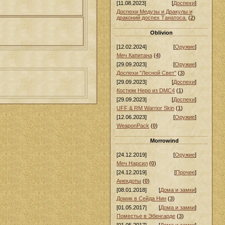
[11.08.2023]
[
Доспехи
]
Доспехи Медузы и Дракулы и
драконий доспех Танатоса.
(
2
)
Oblivion
[12.02.2024]
[
Оружие
]
Меч Капитана
(
4
)
[29.09.2023]
[
Оружие
]
Доспехи "Лесной Свет"
(
3
)
[29.09.2023]
[
Доспехи
]
Костюм Неро из DMC4
(
1
)
[29.09.2023]
[
Доспехи
]
UFF & RM Warrior Skin
(
1
)
[12.06.2023]
[
Оружие
]
WeaponPack
(
0
)
Morrowind
[24.12.2019]
[
Оружие
]
Меч Нарсил
(
0
)
[24.12.2019]
[
Прочее
]
Анекдоты
(
0
)
[08.01.2018]
[
Дома и замки
]
Домик в Сейда Нин
(
3
)
[01.05.2017]
[
Дома и замки
]
Поместье в Эбенгарде
(
3
)