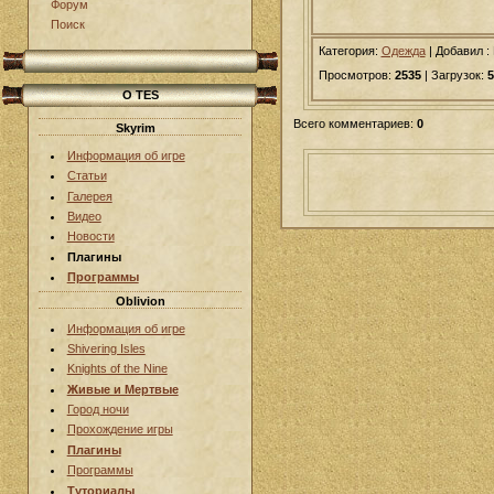
Форум
Поиск
Категория:
Одежда
|
Добавил
:
Просмотров:
2535
| Загрузок:
5
О TES
Всего комментариев:
0
Skyrim
Информация об игре
Статьи
Галерея
Видео
Новости
Плагины
Программы
Oblivion
Информация об игре
Shivering Isles
Knights of the Nine
Живые и Мертвые
Город ночи
Прохождение игры
Плагины
Программы
Туториалы