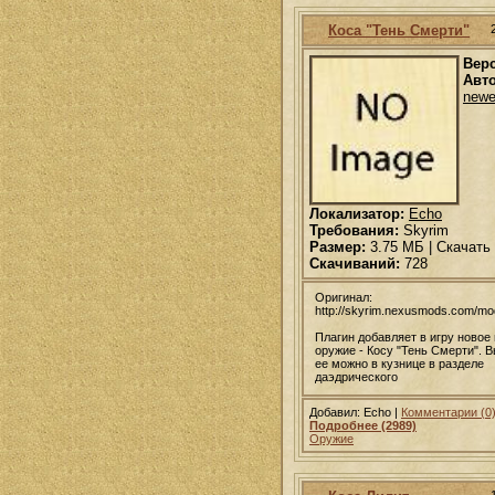
Коса "Тень Смерти"
Вер
Авто
newe
Локализатор:
Echo
Требования:
Skyrim
Размер:
3.75 МБ | Скачать
Скачиваний:
728
Оригинал:
http://skyrim.nexusmods.com/m
Плагин добавляет в игру ново
оружие - Косу "Тень Смерти". 
ее можно в кузнице в разделе
даэдрического
Добавил: Echo |
Комментарии (0
Подробнее (2989)
Оружие