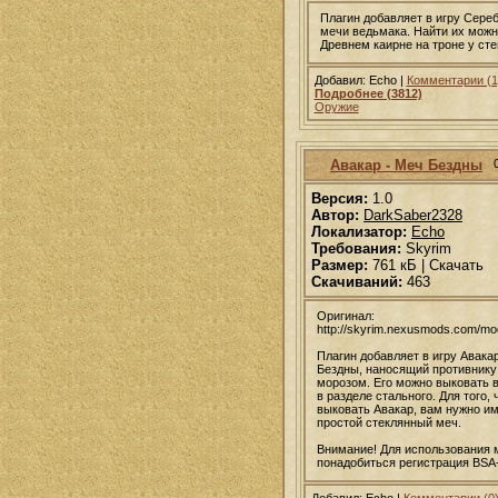
Плагин добавляет в игру Сере
мечи ведьмака. Найти их можн
Древнем каирне на троне у сте
Добавил: Echo |
Комментарии (1
Подробнее (3812)
Оружие
Авакар - Меч Бездны
Версия:
1.0
Автор:
DarkSaber2328
Локализатор:
Echo
Требования:
Skyrim
Размер:
761 кБ | Скачать
Скачиваний:
463
Оригинал:
http://skyrim.nexusmods.com/m
Плагин добавляет в игру Авака
Бездны, наносящий противник
морозом. Его можно выковать в
в разделе стального. Для того,
выковать Авакар, вам нужно и
простой стеклянный меч.
Внимание! Для использования 
понадобиться регистрация BSA
Добавил: Echo |
Комментарии (0