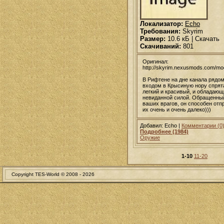
Локализатор:
Echo
Требования:
Skyrim
Размер:
10.6 кБ | Скачать
Скачиваний:
801
Оригинал:
http://skyrim.nexusmods.com/m
В Рифтене на дне канала рядом
входом в Крысиную нору спрят
легкий и красивый, и обладающ
невиданной силой. Обращенны
ваших врагов, он способен отп
их очень и очень далеко)))
Добавил: Echo |
Комментарии (0
Подробнее (1984)
Оружие
1-10
11-20
Copyright TES-World © 2008 -
2026