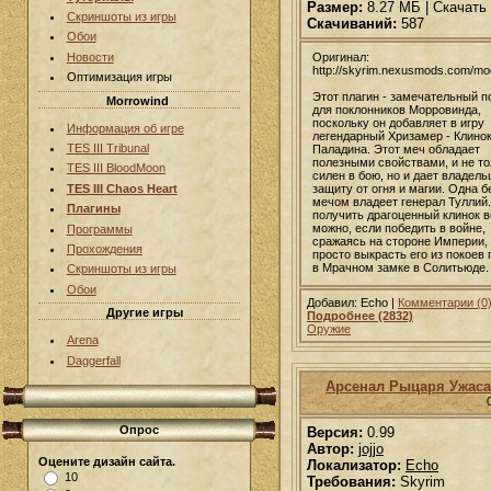
Размер:
8.27 МБ | Скачать
Скриншоты из игры
Скачиваний:
587
Обои
Новости
Оригинал:
http://skyrim.nexusmods.com/m
Оптимизация игры
Этот плагин - замечательный п
Morrowind
для поклонников Морровинда,
поскольку он добавляет в игру
Информация об игре
легендарный Хризамер - Клино
TES III Tribunal
Паладина. Этот меч обладает
полезными свойствами, и не то
TES III BloodMoon
силен в бою, но и дает владель
TES III Chaos Heart
защиту от огня и магии. Одна б
мечом владеет генерал Туллий
Плагины
получить драгоценный клинок в
можно, если победить в войне,
Программы
сражаясь на стороне Империи,
Прохождения
просто выкрасть его из покоев 
в Мрачном замке в Солитьюде.
Скриншоты из игры
Обои
Добавил: Echo |
Комментарии (0
Другие игры
Подробнее (2832)
Оружие
Arena
Daggerfall
Арсенал Рыцаря Ужаса
Опрос
Версия:
0.99
Автор:
jojjo
Оцените дизайн сайта.
Локализатор:
Echo
10
Требования:
Skyrim