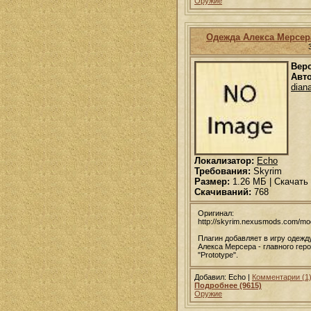
Оружие
Одежда Алекса Мерсер
Вер
Авто
dian
Локализатор:
Echo
Требования:
Skyrim
Размер:
1.26 МБ | Скачать
Скачиваний:
768
Оригинал:
http://skyrim.nexusmods.com/m
Плагин добавляет в игру одежд
Алекса Мерсера - главного гер
"Prototype".
Добавил: Echo |
Комментарии (1
Подробнее (9615)
Оружие