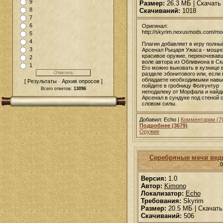
9
Размер:
26.3 МБ | Скачать
8
Скачиваний:
1018
7
6
Оригинал:
http://skyrim.nexusmods.com/m
5
4
Плагин добавляет в игру полны
3
Арсенал Рыцаря Ужаса - мощно
красивое оружие, перекочевав
2
воле автора из Обливиона в Ск
1
Его можно выковать в кузнице 
разделе эбонитового или, если 
обладаете необходимыми навы
[ Результаты · Архив опросов ]
пойдите в гробницу Фолгунтур
Всего ответов:
13096
неподалеку от Морфала и найд
Арсенал в сундуке под стеной 
словом силы.
Добавил: Echo |
Комментарии (7
Подробнее (3679)
Оружие
Серебряные мечи вед
0
Версия:
1.0
Автор:
Kimono
Локализатор:
Echo
Требования:
Skyrim
Размер:
20.5 МБ | Скачать
Скачиваний:
506