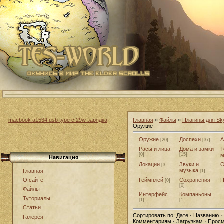
macbook a1534 usb type c 29w зарядка
Главная
»
Файлы
»
Плагины для Sk
Оружие
Оружие
Доспехи
А
[20]
[37]
Расы и лица
Дома и замки
Т
[0]
[15]
м
Навигация
Локации
Звуки и
О
[3]
музыка
Главная
[1]
Геймплей
Сохранения
П
О сайте
[0]
[0]
Файлы
Интерфейс
Компаньоны
Туториалы
[1]
[1]
Статьи
Сортировать по:
Дате · Названию ·
Галерея
Комментариям · Загрузкам · Прос