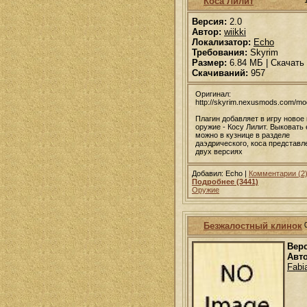
Коса Лилит
Версия:
2.0
Автор:
wiikki
Локализатор:
Echo
Требования:
Skyrim
Размер:
6.84 МБ | Скачать
Скачиваний:
957
Оригинал:
http://skyrim.nexusmods.com/m
Плагин добавляет в игру ново
оружие - Косу Лилит. Выковать 
можно в кузнице в разделе
даэдрического, коса представл
двух версиях
Добавил: Echo |
Комментарии (2
Подробнее (3441)
Оружие
Безжалостный клинок
Вер
Авто
Fabi