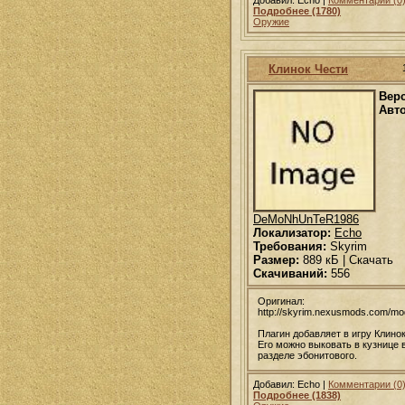
Подробнее (1780)
Оружие
Клинок Чести
Вер
Авто
DeMoNhUnTeR1986
Локализатор:
Echo
Требования:
Skyrim
Размер:
889 кБ | Скачать
Скачиваний:
556
Оригинал:
http://skyrim.nexusmods.com/m
Плагин добавляет в игру Клинок
Его можно выковать в кузнице 
разделе эбонитового.
Добавил: Echo |
Комментарии (0
Подробнее (1838)