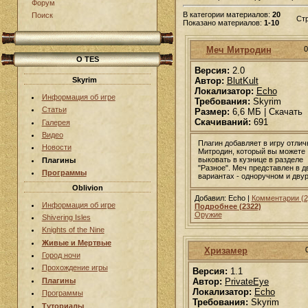
Форум
В категории материалов:
20
Поиск
Ст
Показано материалов:
1-10
Меч Митродин
0
О TES
Версия:
2.0
Skyrim
Автор:
BlutKult
Локализатор:
Echo
Информация об игре
Требования:
Skyrim
Статьи
Размер:
6,6 МБ | Скачать
Скачиваний:
691
Галерея
Видео
Плагин добавляет в игру отли
Новости
Митродин, который вы можете
выковать в кузнице в разделе
Плагины
"Разное". Меч представлен в д
Программы
вариантах - одноручном и дву
Oblivion
Добавил: Echo |
Комментарии (2
Информация об игре
Подробнее (2322)
Оружие
Shivering Isles
Knights of the Nine
Живые и Мертвые
Хризамер
Город ночи
Прохождение игры
Версия:
1.1
Плагины
Автор:
PrivateEye
Локализатор:
Echo
Программы
Требования:
Skyrim
Туториалы