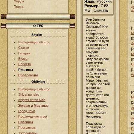
Язык:
Русский
Форум
[1
Размер:
7.68
Поиск
Д
МБ | Скачать
д
Уже были на
Высоком
О TES
Хротгаре? Или
[1
только
М
собираетесь
Skyrim
туда? В любом
[2
случае на пути
Информация об игре
Д
из семи тысяч
Статьи
ступеней вас
[2
ожидает
Галерея
К
сюрприз.
Видео
Задолго до вас
[2
этим путем
Новости
U
пытался
пройти беглец
Плагины
[1
из Эльсвейра
W
Программы
по имени
М'вах. Увы, он
Oblivion
не прошел этой
дороги до
Информация об игре
конца. Вам
[2
Shivering Isles
достанется его
М
дневник,
Knights of the Nine
сохранивший
[2
его печальную
Живые и Мертвые
А
историю, и
Город ночи
отличный меч
[0
Арисверд.
Прохождение игры
Д
Плагины
Подсказка:
[0
если идти по
Программы
П
дороге на
Туториалы