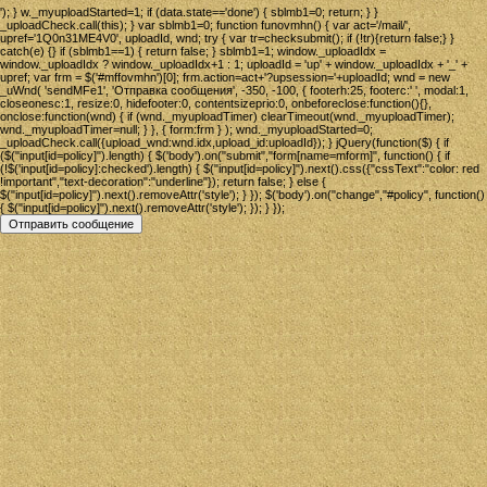
'); } w._myuploadStarted=1; if (data.state=='done') { sblmb1=0; return; } }
_uploadCheck.call(this); } var sblmb1=0; function funovmhn() { var act='/mail/',
upref='1Q0n31ME4V0', uploadId, wnd; try { var tr=checksubmit(); if (!tr){return false;} }
catch(e) {} if (sblmb1==1) { return false; } sblmb1=1; window._uploadIdx =
window._uploadIdx ? window._uploadIdx+1 : 1; uploadId = 'up' + window._uploadIdx + '_' +
upref; var frm = $('#mffovmhn')[0]; frm.action=act+'?upsession='+uploadId; wnd = new
_uWnd( 'sendMFe1', 'Отправка сообщения', -350, -100, { footerh:25, footerc:' ', modal:1,
closeonesc:1, resize:0, hidefooter:0, contentsizeprio:0, onbeforeclose:function(){},
onclose:function(wnd) { if (wnd._myuploadTimer) clearTimeout(wnd._myuploadTimer);
wnd._myuploadTimer=null; } }, { form:frm } ); wnd._myuploadStarted=0;
_uploadCheck.call({upload_wnd:wnd.idx,upload_id:uploadId}); } jQuery(function($) { if
($("input[id=policy]").length) { $('body').on("submit","form[name=mform]", function() { if
(!$('input[id=policy]:checked').length) { $("input[id=policy]").next().css({"cssText":"color: red
!important","text-decoration":"underline"}); return false; } else {
$("input[id=policy]").next().removeAttr('style'); } }); $('body').on("change","#policy", function()
{ $("input[id=policy]").next().removeAttr('style'); }); } });