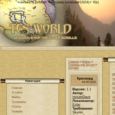
'+cents+'% ('+Math.floor(data.received/1024)+' Kb)
Главная
»
Файлы
»
Плагины для Skyrim
»
Оружие
[2
Арисверд
Н
Навигация
04.09.2020
[1
Главная
Н
Версия:
1.1
[1
О сайте
Автор:
ImsumDave
Д
Файлы
С
Локализатор:
Туториалы
Echo
[1
Статьи
Требования:
Д
Галерея
Skyrim
U