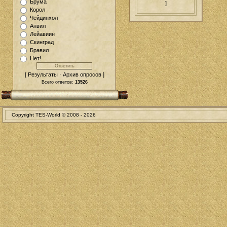
Брума
]
Корол
Чейдинхол
Анвил
Лейавиин
Скинград
Бравил
Нет!
[ Результаты · Архив опросов ]
Всего ответов:
13526
Copyright TES-World © 2008 -
2026