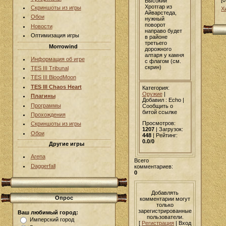
[0
Высокий
Хротгар из
Скриншоты из игры
Х
Айварстеда,
Обои
нужный
поворот
Новости
направо будет
Оптимизация игры
в районе
третьего
Morrowind
дорожного
алтаря у камня
Информация об игре
с флагом (см.
скрин)
TES III Tribunal
TES III BloodMoon
TES III Chaos Heart
Категория:
Оружие
|
Плагины
Добавил
: Echo |
Программы
Сообщить о
битой ссылке
Прохождения
Просмотров:
Скриншоты из игры
1207
| Загрузок:
Обои
448
| Рейтинг:
0.0
/
0
Другие игры
Arena
Всего
Daggerfall
комментариев:
0
Добавлять
Опрос
комментарии могут
только
зарегистрированные
Ваш любимый город:
пользователи.
Имперский город
[
Регистрация
| Вход