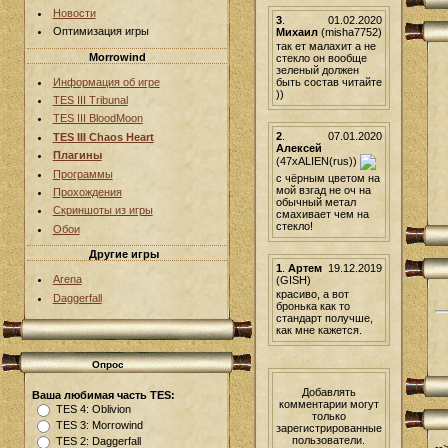
Новости
3
.
01.02.2020
Оптимизация игры
Михаил
(misha7752)
так ет малахит а не
Morrowind
стекло он вообще
зеленый должен
быть состав читайте
Информация об игре
))
TES III Tribunal
TES III BloodMoon
2
.
07.01.2020
TES III Chaos Heart
Алексей
Плагины
(47xALIEN(rus))
Программы
с чёрным цветом на
мой взгад не оч на
Прохождения
обычный метал
Скриншоты из игры
смахивает чем на
стекло!
Обои
Другие игры
1
.
Артем
19.12.2019
Arena
(GISH)
красиво, а вот
Daggerfall
бронька как то
стандарт получше,
как мне кажется.
Опрос
Добавлять
Ваша любимая часть TES:
комментарии могут
TES 4: Oblivion
только
TES 3: Morrowind
зарегистрированные
пользователи.
TES 2: Daggerfall
--