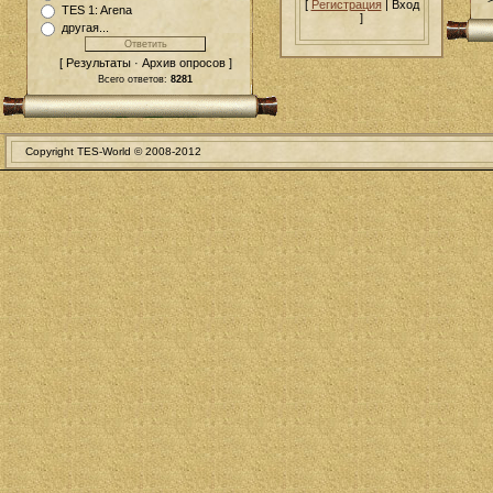
[
Регистрация
| Вход
TES 1: Arena
]
другая...
[ Результаты · Архив опросов ]
Всего ответов:
8281
Copyright TES-World © 2008-2012