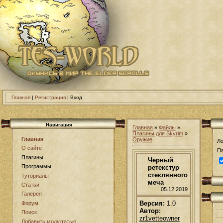
Главная
|
Регистрация
| Вход
Навигация
Главная
»
Файлы
»
Плагины для Skyrim
»
Главная
Оружие
Ло
О сайте
Па
Плагины
Черный
Программы
ретекстур
стеклянного
Туториалы
меча
Статьи
05.12.2019
Галерея
Версия:
1.0
Форум
Автор:
Поиск
zr1vetteowner
Добавить мод/статью