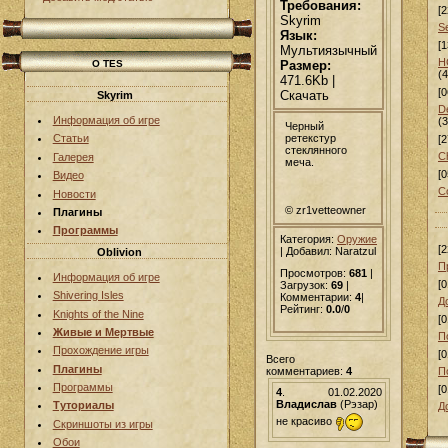
Требования:
[2
Skyrim
Se
Язык:
[1
Мультиязычный
H
Размер:
О TES
(
471.6Kb |
[0
Скачать
Skyrim
D
Информация об игре
(
Черный
ретекстур
Статьи
[2
стеклянного
C
Галерея
меча.
[0
Видео
C
Новости
© zr1vetteowner
Плагины
Программы
Категория:
Оружие
[2
|
Добавил
: Naratzul
Oblivion
П
Просмотров:
681
|
Информация об игре
[0
Загрузок:
69
|
Shivering Isles
Комментарии:
4
|
Д
Рейтинг:
0.0
/
0
Knights of the Nine
[0
Живые и Мертвые
П
Прохождение игры
[0
Всего
Плагины
комментариев:
4
П
Программы
[0
4
.
01.02.2020
Владислав
(Рэзар)
Туториалы
Д
не красиво
Скриншоты из игры
Обои