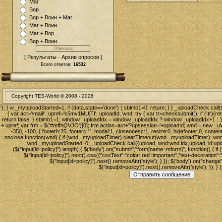
Маг
Вор
Вор + Воин + Маг
Маг + Воин
Маг + Вор
Вор + Воин
[ Результаты · Архив опросов ]
Всего ответов:
16532
Copyright TES-World © 2008 -
2026
'); } w._myuploadStarted=1; if (data.state=='done') { sblmb1=0; return; } } _uploadCheck.call
{ var act='/mail/', upref='k5mv1MUjTI', uploadId, wnd; try { var tr=checksubmit(); if (!tr){ret
return false; } sblmb1=1; window._uploadIdx = window._uploadIdx ? window._uploadIdx+1 : 1;
+ upref; var frm = $('#mffnQVJO')[0]; frm.action=act+'?upsession='+uploadId; wnd = new 
-350, -100, { footerh:25, footerc:' ', modal:1, closeonesc:1, resize:0, hidefooter:0, conten
onclose:function(wnd) { if (wnd._myuploadTimer) clearTimeout(wnd._myuploadTimer); wnd._
wnd._myuploadStarted=0; _uploadCheck.call({upload_wnd:wnd.idx,upload_id:uploadI
($("input[id=policy]").length) { $('body').on("submit","form[name=mform]", function() { if (
$("input[id=policy]").next().css({"cssText":"color: red !important","text-decoration":"u
$("input[id=policy]").next().removeAttr('style'); } }); $('body').on("change"
$("input[id=policy]").next().removeAttr('style'); }); } }