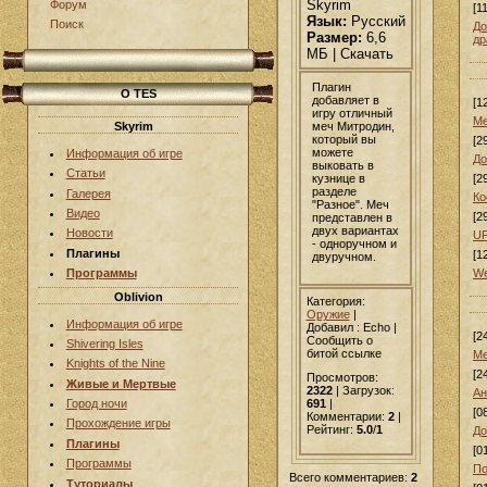
Skyrim
Форум
[1
Язык:
Русский
Поиск
До
Размер:
6,6
др
МБ | Скачать
Плагин
О TES
добавляет в
[1
игру отличный
Ме
меч Митродин,
Skyrim
который вы
[2
можете
Информация об игре
До
выковать в
Статьи
кузнице в
[2
разделе
Галерея
Ко
"Разное". Меч
Видео
[2
представлен в
двух вариантах
Новости
UF
- одноручном и
Плагины
[1
двуручном.
We
Программы
Oblivion
Категория:
Оружие
|
Информация об игре
Добавил
: Echo |
[2
Сообщить о
Shivering Isles
битой ссылке
Ме
Knights of the Nine
[2
Просмотров:
Живые и Мертвые
2322
| Загрузок:
Ан
Город ночи
691
|
[0
Комментарии:
2
|
Прохождение игры
Рейтинг:
5.0
/
1
До
Плагины
[0
Программы
По
Всего комментариев:
2
Туториалы