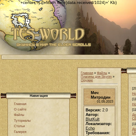
'+cents+'% ('+Math.floor(data.received/1024)+' Kb)
Главная
»
Файлы
»
Плагины для Skyrim
»
Оружие
[2
Меч
Но
Навигация
Митродин
[1
01.05.2023
Главная
Но
О сайте
Версия:
2.0
[1
Автор:
До
Файлы
С
BlutKult
Туториалы
Локализатор:
[1
Статьи
Echo
До
Галерея
Требования:
U