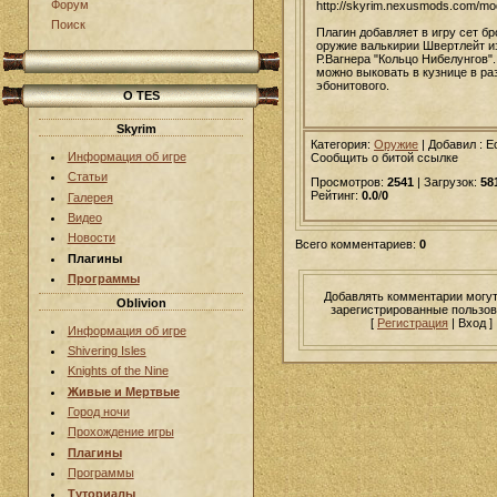
Форум
http://skyrim.nexusmods.com/m
Поиск
Плагин добавляет в игру сет бр
оружие валькирии Швертлейт и
Р.Вагнера "Кольцо Нибелунгов".
можно выковать в кузнице в ра
эбонитового.
О TES
Skyrim
Категория:
Оружие
|
Добавил
: E
Информация об игре
Сообщить о битой ссылке
Статьи
Просмотров:
2541
| Загрузок:
58
Рейтинг:
0.0
/
0
Галерея
Видео
Новости
Всего комментариев:
0
Плагины
Программы
Добавлять комментарии могут
Oblivion
зарегистрированные пользов
[
Регистрация
| Вход ]
Информация об игре
Shivering Isles
Knights of the Nine
Живые и Мертвые
Город ночи
Прохождение игры
Плагины
Программы
Туториалы