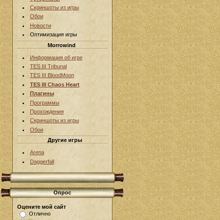
Скриншоты из игры
Обои
Новости
Оптимизация игры
Morrowind
Информация об игре
TES III Tribunal
TES III BloodMoon
TES III Chaos Heart
Плагины
Программы
Прохождения
Скриншоты из игры
Обои
Другие игры
Arena
Daggerfall
Опрос
Оцените мой сайт
Отлично