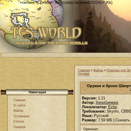
'+cents+'% ('+Math.floor(data.received/1024)+' Kb)
Главная
»
Файлы
»
Плагины для Sk
Оружие
Оружие и броня Шверт
Навигация
Версия:
1.21
Главная
Автор:
XenoGenesis
О сайте
Локализатор:
Echo
Файлы
Требования:
Skyrim, CBB
Язык:
Русский
Туториалы
Размер:
7.59 МБ | Скачать
Статьи
Галерея
Оригинал: