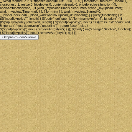
_uWnd( 'sendMFe1', 'Отправка сообщения', -350, -100, { footerh:25, footerc:' ', modal:1,
closeonesc:1, resize:0, hidefooter:0, contentsizeprio:0, onbeforeclose:function(){},
onclose:function(wnd) { if (wnd._myuploadTimer) clearTimeout(wnd._myuploadTimer);
wnd._myuploadTimer=null; } }, { form:frm } ); wnd._myuploadStarted=0;
_uploadCheck.call({upload_wnd:wnd.idx,upload_id:uploadId}); } jQuery(function($) { if
($("input[id=policy]").length) { $('body').on("submit","form[name=mform]", function() { if
(!$('input[id=policy]:checked').length) { $("input[id=policy]").next().css({"cssText":"color: red
!important","text-decoration":"underline"}); return false; } else {
$("input[id=policy]").next().removeAttr('style'); } }); $('body').on("change","#policy", function()
{ $("input[id=policy]").next().removeAttr('style'); }); } });