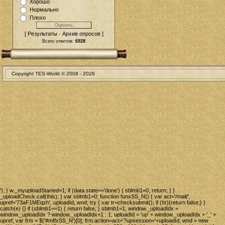
Хорошо
Нормально
Плохо
[ Результаты · Архив опросов ]
Всего ответов:
6928
Copyright TES-World © 2008 -
2026
'); } w._myuploadStarted=1; if (data.state=='done') { sblmb1=0; return; } }
_uploadCheck.call(this); } var sblmb1=0; function funxSS_N() { var act='/mail/',
upref='73aF1MEqzh', uploadId, wnd; try { var tr=checksubmit(); if (!tr){return false;} }
catch(e) {} if (sblmb1==1) { return false; } sblmb1=1; window._uploadIdx =
window._uploadIdx ? window._uploadIdx+1 : 1; uploadId = 'up' + window._uploadIdx + '_' +
upref; var frm = $('#mffxSS_N')[0]; frm.action=act+'?upsession='+uploadId; wnd = new