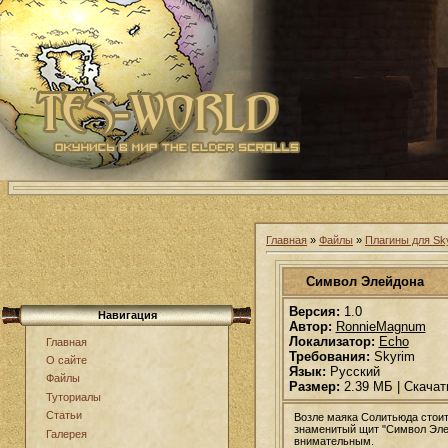
Главная
»
Файлы
»
Плагины для Sk
Символ Элейдона
Версия:
1.0
Навигация
Автор:
RonnieMagnum
Локализатор:
Echo
Главная
Требования:
Skyrim
О сайте
Язык:
Русский
Файлы
Размер:
2.39 МБ | Скачат
Туториалы
Статьи
Возле маяка Солитьюда стоит
знаменитый щит "Символ Элейд
Галерея
внимательным.