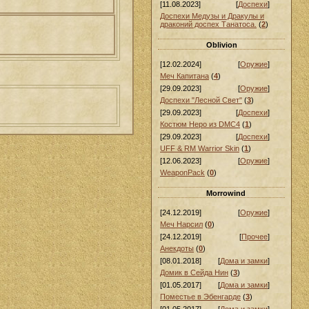
[11.08.2023]
[
Доспехи
]
Доспехи Медузы и Дракулы и
драконий доспех Танатоса.
(
2
)
Oblivion
[12.02.2024]
[
Оружие
]
Меч Капитана
(
4
)
[29.09.2023]
[
Оружие
]
Доспехи "Лесной Свет"
(
3
)
[29.09.2023]
[
Доспехи
]
Костюм Неро из DMC4
(
1
)
[29.09.2023]
[
Доспехи
]
UFF & RM Warrior Skin
(
1
)
[12.06.2023]
[
Оружие
]
WeaponPack
(
0
)
Morrowind
[24.12.2019]
[
Оружие
]
Меч Нарсил
(
0
)
[24.12.2019]
[
Прочее
]
Анекдоты
(
0
)
[08.01.2018]
[
Дома и замки
]
Домик в Сейда Нин
(
3
)
[01.05.2017]
[
Дома и замки
]
Поместье в Эбенгарде
(
3
)