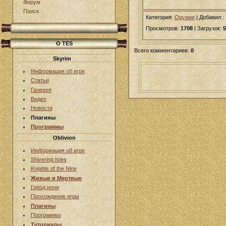
Форум
Поиск
Категория:
Оружие
|
Добавил
:
Просмотров:
1708
| Загрузок:
5
О TES
Всего комментариев:
0
Skyrim
Информация об игре
Статьи
Галерея
Видео
Новости
Плагины
Программы
Oblivion
Информация об игре
Shivering Isles
Knights of the Nine
Живые и Мертвые
Город ночи
Прохождение игры
Плагины
Программы
Туториалы