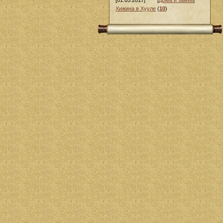
[01.05.2017]
[
Дома и замки
]
Хижина в Хууле
(
10
)