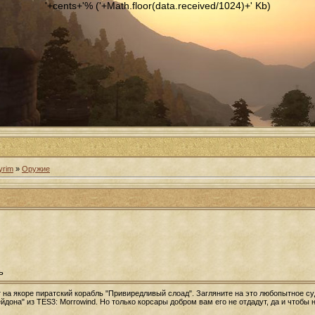
'+cents+'% ('+Math.floor(data.received/1024)+' Kb)
yrim
»
Оружие
ь
 на якоре пиратский корабль "Привиредливый слоад". Загляните на это любопытное с
она" из TES3: Morrowind. Но только корсары добром вам его не отдадут, да и чтобы н