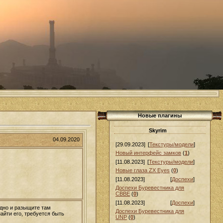
Новые плагины
Skyrim
04.09.2020
[29.09.2023]
[
Текстуры/модели
]
Новый интерфейс замков
(
1
)
[11.08.2023]
[
Текстуры/модели
]
Новые глаза ZX Eyes
(
0
)
[11.08.2023]
[
Доспехи
]
Доспехи Буревестника для
СВВЕ
(
0
)
[11.08.2023]
[
Доспехи
]
удно и разыщите там
Доспехи Буревестника для
айти его, требуется быть
UNP
(
0
)