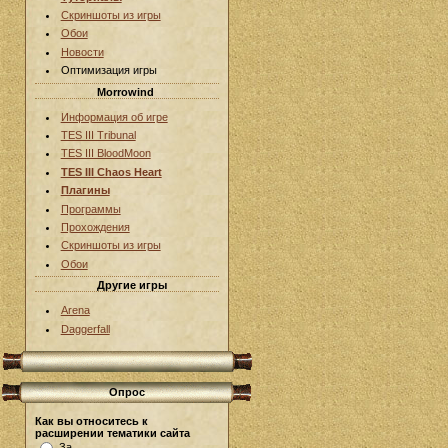
Скриншоты из игры
Обои
Новости
Оптимизация игры
Morrowind
Информация об игре
TES III Tribunal
TES III BloodMoon
TES III Chaos Heart
Плагины
Программы
Прохождения
Скриншоты из игры
Обои
Другие игры
Arena
Daggerfall
Опрос
Как вы относитесь к
расширении тематики сайта
За