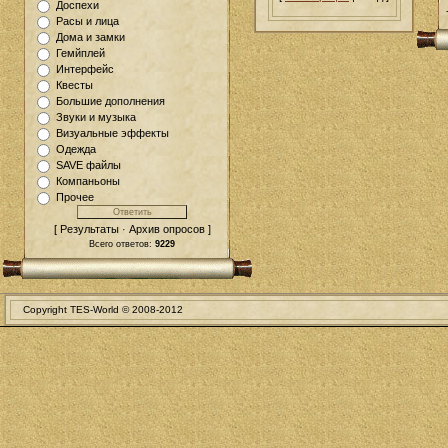
Доспехи
Расы и лица
Дома и замки
Гемйплей
Интерфейс
Квесты
Большие дополнения
Звуки и музыка
Визуальные эффекты
Одежда
SAVE файлы
Компаньоны
Прочее
[ Результаты · Архив опросов ]
Всего ответов:
9229
Copyright TES-World © 2008-2012