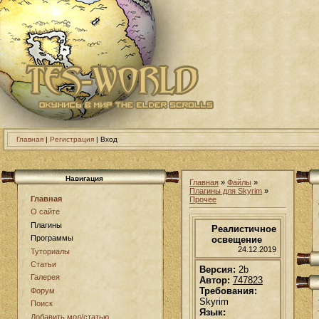
Главная
|
Регистрация
| Вход
Навигация
Главная
»
Файлы
»
Плагины для Skyrim
»
Главная
Прочее
О сайте
Плагины
Реалистичное
Программы
освещение
24.12.2019
Туториалы
Статьи
Версия:
2b
Галерея
Автор:
747823
Требования:
Форум
Skyrim
Поиск
Язык:
Добавить мод/статью