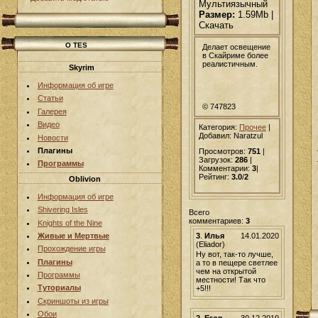
Мультиязычный
Размер:
1.59Mb |
Скачать
О TES
Делает освещение
в Скайриме более
реалистичным.
Skyrim
Информация об игре
Статьи
© 747823
Галерея
Видео
Категория:
Прочее
|
Добавил
: Naratzul
Новости
Плагины
Просмотров:
751
|
Загрузок:
286
|
Программы
Комментарии:
3
|
Рейтинг:
3.0
/
2
Oblivion
Информация об игре
Shivering Isles
Всего
комментариев:
3
Knights of the Nine
3
.
Илья
14.01.2020
Живые и Мертвые
(Eliador)
Прохождение игры
Ну вот, так-то лучше,
Плагины
а то в пещере светлее
чем на открытой
Программы
местности! Так что
Туториалы
+5!!!
Скриншоты из игры
Обои
2
.
Егор
30.12.2019