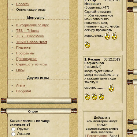
Игоревич
Новости
(Juggernaut747)
Оптимизация игры
Сделайте плагин,
чтобы нереальное
Morrowind
мачилово было
неважно с кем,
Информация об игре
главное - долго, чтобы
секиру прокачать
TES III Tribunal
хорошенько
TES III BloodMoon
TES III Chaos Heart
Плагины
Программы
Прохождения
1
.
Руслан
30.12.2019
Сафиканов
Скриншоты из игры
(ruslandvft)
Обои
когда будет новые
моды на скайрим а ту
Другие игры
я каждый день сюда
захожу и
Arena
смотрю............
Daggerfall
Опрос
Добавлять
Какие плагины ви чаще
комментарии могут
скачиваете?
только
зарегистрированные
Оружие
пользователи.
Локации
[
Регистрация
| Вход ]