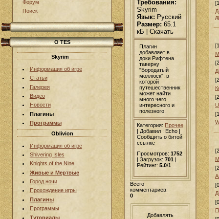
Требования:
Форум
[
Skyrim
Поиск
Д
Язык:
Русский
д
Размер:
65.1
кБ | Скачать
О TES
[
Плагин
добавляет в
М
Skyrim
доки Рифтена
[
таверну
Информация об игре
"Бородатый
Д
моллюск", в
Статьи
[
которой
Галерея
путешественник
К
может найти
Видео
[
много чего
Новости
интересного и
U
полезного.
Плагины
[
W
Программы
Категория:
Прочее
|
Добавил
: Echo |
Oblivion
Сообщить о битой
ссылке
Информация об игре
[
Просмотров:
1752
Shivering Isles
М
| Загрузок:
701
|
Knights of the Nine
Рейтинг:
5.0
/
1
[
Живые и Мертвые
А
Город ночи
Всего
[
комментариев:
Прохождение игры
Д
0
Плагины
[
Программы
П
Добавлять
Туториалы