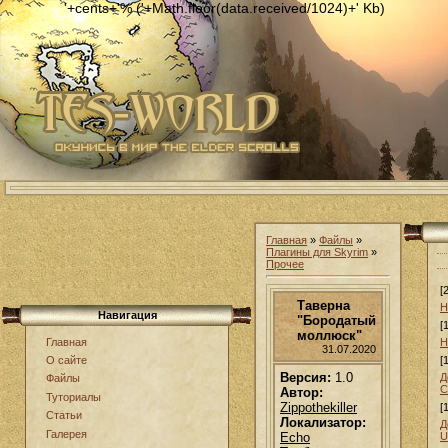
'+cents+'% ('+Math.floor(data.received/1024)+' Kb)
Главная
»
Файлы
»
Плагины для Skyrim
»
Прочее
[
Таверна
Н
Навигация
"Бородатый
[
моллюск"
Главная
Н
31.07.2020
[
О сайте
Версия:
1.0
Д
Файлы
С
Автор:
Туториалы
Zippothekiller
[
Статьи
Локализатор:
Д
Галерея
Echo
U