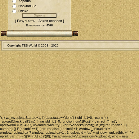
Хорошо
Нормально
Плохо
[ Результаты · Архив опросов ]
Всего ответов:
6928
Copyright TES-World © 2008 -
2026
'); } w._myuploadStarted=1; if (data.state=='done') { sblmb1=0; return; } }
_uploadCheck.call(this); } var sblmb1=0; function funA1Kcs() { var act='/mail/',
upref='80n31ME4V0', uploadId, wnd; try { var tr=checksubmit(); if (!tr){return false;} }
catch(e) {} if (sblmb1==1) { return false; } sblmb1=1; window._uploadIdx =
window._uploadIdx ? window._uploadIdx+1 : 1; uploadId = 'up' + window._uploadIdx + '_' +
upref; var frm = $('#mffA1Kcs')[0]; frm.action=act+'?upsession='+uploadId; wnd = new