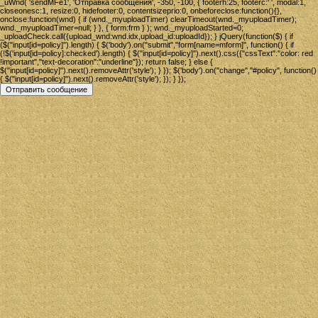
_uWnd( 'sendMFe1', 'Отправка сообщения', -350, -100, { footerh:25, footerc:' ', modal:1,
closeonesc:1, resize:0, hidefooter:0, contentsizeprio:0, onbeforeclose:function(){},
onclose:function(wnd) { if (wnd._myuploadTimer) clearTimeout(wnd._myuploadTimer);
wnd._myuploadTimer=null; } }, { form:frm } ); wnd._myuploadStarted=0;
_uploadCheck.call({upload_wnd:wnd.idx,upload_id:uploadId}); } jQuery(function($) { if
($("input[id=policy]").length) { $('body').on("submit","form[name=mform]", function() { if
(!$('input[id=policy]:checked').length) { $("input[id=policy]").next().css({"cssText":"color: red
!important","text-decoration":"underline"}); return false; } else {
$("input[id=policy]").next().removeAttr('style'); } }); $('body').on("change","#policy", function()
{ $("input[id=policy]").next().removeAttr('style'); }); } });