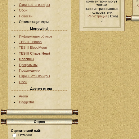
[
комментарии могут
Скриншоты из игры
только
Х
зарегистрированные
Обои
пользователи.
[
Регистрация
| Вход
Новости
]
Оптимизация игры
Morrowind
Информация об игре
TES III Tribunal
TES III BloodMoon
TES III Chaos Heart
Плагины
Программы
Прохождения
Скриншоты из игры
Обои
Другие игры
Arena
Daggerfall
Опрос
Оцените мой сайт
Отлично