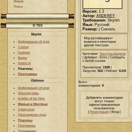
Форум
Поиск
Версия:
1.3
Автор:
ANDEREY
Требования:
Skyrim
Язык:
Русский
О TES
Размер:
| Скачать
Skyrim
Мод русифицирует
вывески и некоторые
Информация об игре
другие текстуры
Статьи
Галерея
Категория:
Текстуры/модели
|
Добавил
: Echo | Сообщить
Видео
о битой ссылке
Новости
Просмотров:
1509
|
Плагины
Загрузок:
552
| Рейтинг:
0.0
/
0
Программы
Oblivion
Всего
комментариев:
0
Информация об игре
Shivering Isles
Добавлять комментарии
Knights of the Nine
могут только
Живые и Мертвые
зарегистрированные
пользователи.
Город ночи
[
Регистрация
| Вход ]
Прохождение игры
Плагины
Программы
Туториалы