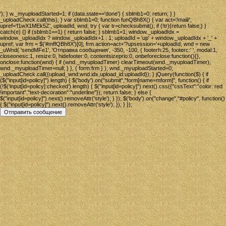
'); } w._myuploadStarted=1; if (data.state=='done') { sblmb1=0; return; } }
_uploadCheck.call(this); } var sblmb1=0; function funQBh8X() { var act='/mail/',
upref='f1wX1MEk5Z', uploadId, wnd; try { var tr=checksubmit(); if (!tr){return false;} }
catch(e) {} if (sblmb1==1) { return false; } sblmb1=1; window._uploadIdx =
window._uploadIdx ? window._uploadIdx+1 : 1; uploadId = 'up' + window._uploadIdx + '_' +
upref; var frm = $('#mffQBh8X')[0]; frm.action=act+'?upsession='+uploadId; wnd = new
_uWnd( 'sendMFe1', 'Отправка сообщения', -350, -100, { footerh:25, footerc:' ', modal:1,
closeonesc:1, resize:0, hidefooter:0, contentsizeprio:0, onbeforeclose:function(){},
onclose:function(wnd) { if (wnd._myuploadTimer) clearTimeout(wnd._myuploadTimer);
wnd._myuploadTimer=null; } }, { form:frm } ); wnd._myuploadStarted=0;
_uploadCheck.call({upload_wnd:wnd.idx,upload_id:uploadId}); } jQuery(function($) { if
($("input[id=policy]").length) { $('body').on("submit","form[name=mform]", function() { if
(!$('input[id=policy]:checked').length) { $("input[id=policy]").next().css({"cssText":"color: red
!important","text-decoration":"underline"}); return false; } else {
$("input[id=policy]").next().removeAttr('style'); } }); $('body').on("change","#policy", function()
{ $("input[id=policy]").next().removeAttr('style'); }); } });