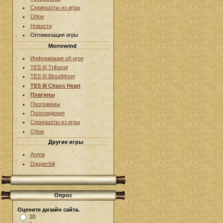
Скриншоты из игры
Обои
Новости
Оптимизация игры
Morrowind
Информация об игре
TES III Tribunal
TES III BloodMoon
TES III Chaos Heart
Плагины
Программы
Прохождения
Скриншоты из игры
Обои
Другие игры
Arena
Daggerfall
Опрос
Оцените дизайн сайта.
10