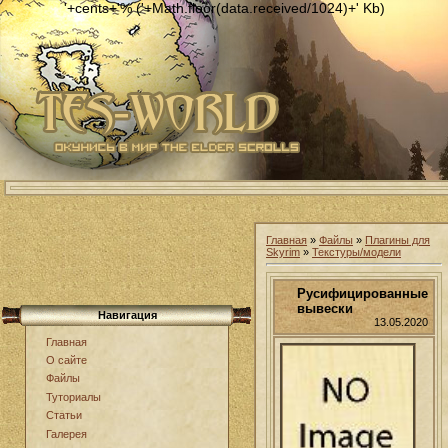
'+cents+'% ('+Math.floor(data.received/1024)+' Kb)
Главная
»
Файлы
»
Плагины для
Skyrim
»
Текстуры/модели
Русифицированные
вывески
Навигация
13.05.2020
Главная
О сайте
Файлы
Туториалы
Статьи
Галерея