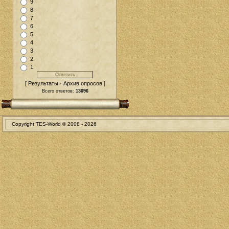
9
8
7
6
5
4
3
2
1
[ Результаты · Архив опросов ]
Всего ответов:
13096
Copyright TES-World © 2008 -
2026