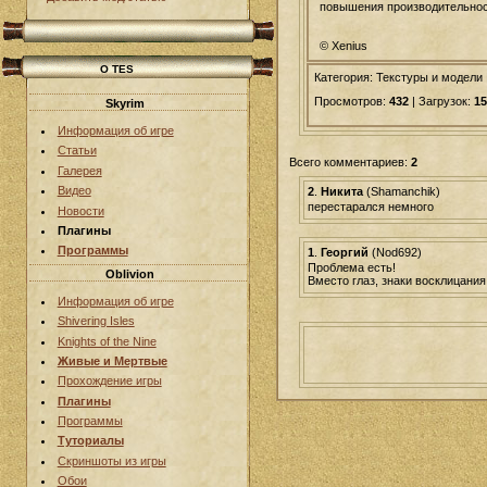
повышения производительност
© Xenius
О TES
Категория: Текстуры и модели 
Просмотров:
432
| Загрузок:
15
Skyrim
Информация об игре
Статьи
Всего комментариев:
2
Галерея
Видео
2
.
Никита
(Shamanchik)
перестарался немного
Новости
Плагины
Программы
1
.
Георгий
(Nod692)
Проблема есть!
Oblivion
Вместо глаз, знаки восклицания
Информация об игре
Shivering Isles
Knights of the Nine
Живые и Мертвые
Прохождение игры
Плагины
Программы
Туториалы
Скриншоты из игры
Обои