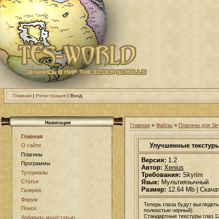
Главная
|
Регистрация
| Вход
Навигация
Главная
»
Файлы
»
Плагины для Sk
Главная
Улучшенные текстуры
О сайте
Плагины
Версия:
1.2
Программы
Автор:
Xenius
Туториалы
Требования:
Skyrim
Язык:
Мультиязычный
Статьи
Размер:
12.64 Mb | Скача
Галерея
Форум
Теперь глаза будут выглядеть
Поиск
полностью черный).
Стандартные текстуры глаз 1
Добавить мод/статью