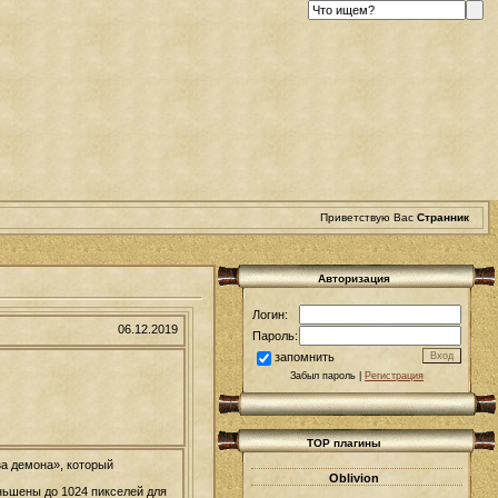
Приветствую Вас
Странник
Авторизация
Логин:
06.12.2019
Пароль:
запомнить
Забыл пароль |
Регистрация
TOP плагины
за демона», который
Oblivion
ньшены до 1024 пикселей для