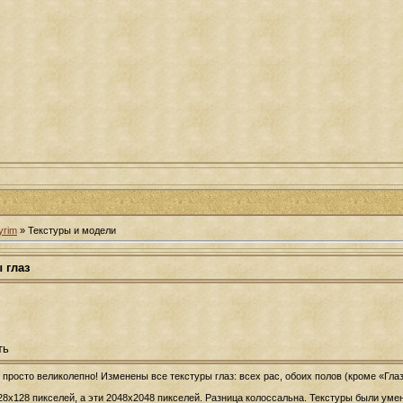
yrim
» Текстуры и модели
 глаз
ть
 просто великолепно! Изменены все текстуры глаз: всех рас, обоих полов (кроме «Гла
28х128 пикселей, а эти 2048x2048 пикселей. Разница колоссальна. Текстуры были уме