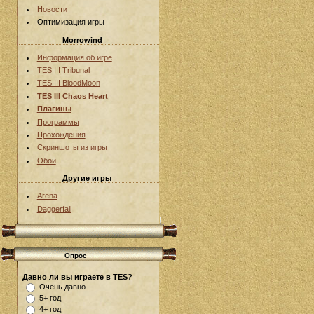
Новости
Оптимизация игры
Morrowind
Информация об игре
TES III Tribunal
TES III BloodMoon
TES III Chaos Heart
Плагины
Программы
Прохождения
Скриншоты из игры
Обои
Другие игры
Arena
Daggerfall
Опрос
Давно ли вы играете в TES?
Очень давно
5+ год
4+ год