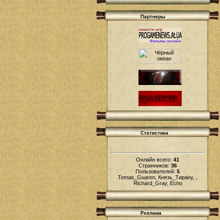
Партнеры
Статистика
Онлайн всего:
41
Странников:
36
Пользователей:
5
Tomas_Guaren, Князь_Тирану, ,
Richard_Gray, Echo
Реклама