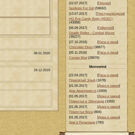
[22.07.2017]
[
Прочее
]
Sexlivion For Girl
(59692)
[13.07.2017]
[
Текстуры/модели
]
HG Eye Candy Body (HGEC)
(43088)
[06.09.2017]
[
Геймплей
]
Deadly Reflex - Combat Moves
(39227)
[27.10.2016]
[
Расы и лица
]
Chocolate Elves
(38877)
[05.11.2016]
[
Расы и лица
]
08.01.2020
Corean Mod
(28970)
Morrowind
18.12.2019
[22.04.2017]
[
Расы и лица
]
Проклятый Эльф
(1678)
[01.05.2017]
[
Дома и замки
]
Дом Авантюриста
(1659)
[01.05.2017]
[
Дома и замки
]
Поместье в Эбенгарде
(1055)
[01.05.2017]
[
Дома и замки
]
Поместье Воса
(804)
[01.05.2017]
[
Дома и замки
]
Дом в Пелагиаде
(790)