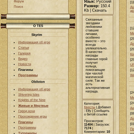
Язык:
Русский
Форум
[1
Размер:
150.4
Поиск
До
Kb | Скачать
др
Связанные
звездами
О TES
любовники
[1
ставшие
Ме
личами,
Skyrim
особенно
[2
вместе – это
Информация об игре
До
всегда
Статьи
увлекательно.
[2
В качестве
Галерея
Ко
награды
Видео
главные герой
[2
получит
Новости
UF
кольца,
помогающие
Плагины
[1
при чахлой
We
Программы
магической
силе. Так же
Oblivion
есть
альтернативная
Информация об игре
награда.
[2
Shivering Isles
Ме
Knights of the Nine
[2
Категория:
Живые и Мертвые
Квесты
|
Добавил
Ан
: Elfy | Сообщить
Город ночи
[0
о битой ссылке
Прохождение игры
До
Просмотров:
Плагины
[0
11404
| Загрузок:
Программы
7174
|
По
Комментарии:
10
Туториалы