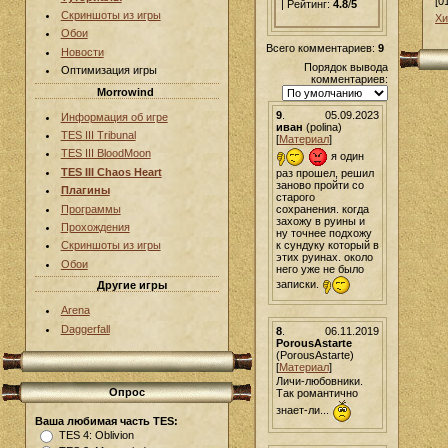
[0
| Рейтинг:
4.8
/
5
Скриншоты из игры
Хи
Обои
Всего комментариев:
9
Новости
Порядок вывода
Оптимизация игры
комментариев:
Morrowind
9
.
05.09.2023
Информация об игре
иван
(polina)
TES III Tribunal
[
Материал
]
TES III BloodMoon
я один
TES III Chaos Heart
раз прошел, решил
заново пройти со
Плагины
старого
Программы
сохранения. когда
захожу в руины и
Прохождения
ну точнее подхожу
к сундуку который в
Скриншоты из игры
этих руинах. около
Обои
него уже не было
записки.
Другие игры
Arena
Daggerfall
8
.
06.11.2019
PorousAstarte
(PorousAstarte)
[
Материал
]
Личи-любовники.
Опрос
Так романтично
знает-ли...
Ваша любимая часть TES:
TES 4: Oblivion