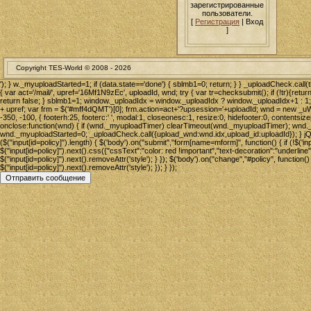
зарегистрированные
пользователи.
[
Регистрация
| Вход
]
Copyright TES-World © 2008 -
2026
'); } w._myuploadStarted=1; if (data.state=='done') { sblmb1=0; return; } } _uploadCheck.call
{ var act='/mail/', upref='16Mf1N9zEc', uploadId, wnd; try { var tr=checksubmit(); if (!tr){return
return false; } sblmb1=1; window._uploadIdx = window._uploadIdx ? window._uploadIdx+1 : 1; 
+ upref; var frm = $('#mff4dQMT')[0]; frm.action=act+'?upsession='+uploadId; wnd = new 
-350, -100, { footerh:25, footerc:' ', modal:1, closeonesc:1, resize:0, hidefooter:0, contentsize
onclose:function(wnd) { if (wnd._myuploadTimer) clearTimeout(wnd._myuploadTimer); wnd._my
wnd._myuploadStarted=0; _uploadCheck.call({upload_wnd:wnd.idx,upload_id:uploadId}); } jQue
($("input[id=policy]").length) { $('body').on("submit","form[name=mform]", function() { if (!$('in
$("input[id=policy]").next().css({"cssText":"color: red !important","text-decoration":"underline"}
$("input[id=policy]").next().removeAttr('style'); } }); $('body').on("change","#policy", function()
$("input[id=policy]").next().removeAttr('style'); }); } });