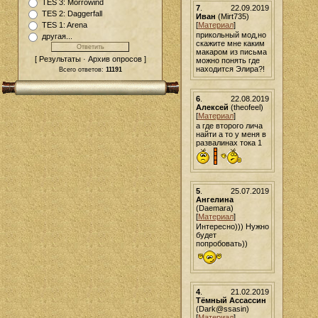
TES 3: Morrowind
7
.
22.09.2019
TES 2: Daggerfall
Иван
(Mirt735)
[
Материал
]
TES 1: Arena
прикольный мод,но
другая...
скажите мне каким
макаром из письма
[ Результаты · Архив опросов ]
можно понять где
находится Элира?!
Всего ответов:
11191
6
.
22.08.2019
Алексей
(theofeel)
[
Материал
]
а где второго лича
найти а то у меня в
развалинах тока 1
5
.
25.07.2019
Ангелина
(Daemara)
[
Материал
]
Интересно))) Нужно
будет
попробовать))
4
.
21.02.2019
Тёмный Ассассин
(Dark@ssasin)
[
Материал
]