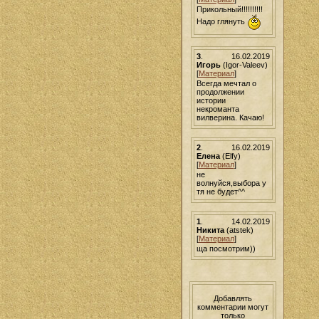
Прикольный!!!!!!!!!!
Надо глянуть
3
.
16.02.2019
Игорь
(Igor-Valeev)
[
Материал
]
Всегда мечтал о
продолжении
истории
некроманта
вилверина. Качаю!
2
.
16.02.2019
Елена
(Elfy)
[
Материал
]
не
волнуйся,выбора у
тя не будет^^
1
.
14.02.2019
Никита
(atstek)
[
Материал
]
ща посмотрим))
Добавлять
комментарии могут
только