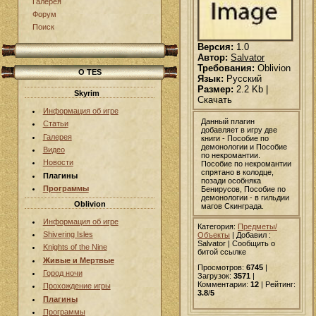
Галерея
Форум
Поиск
Версия:
1.0
Автор:
Salvator
Требования:
Oblivion
О TES
Язык:
Русский
Размер:
2.2 Kb |
Skyrim
Скачать
Информация об игре
Данный плагин
Статьи
добавляет в игру две
Галерея
книги - Пособие по
демонологии и Пособие
Видео
по некромантии.
Новости
Пособие по некромантии
спрятано в колодце,
Плагины
позади особняка
Программы
Бенирусов, Пособие по
демонологии - в гильдии
Oblivion
магов Скинграда.
Информация об игре
Категория:
Предметы/
Shivering Isles
Объекты
|
Добавил
:
Salvator | Сообщить о
Knights of the Nine
битой ссылке
Живые и Мертвые
Просмотров:
6745
|
Город ночи
Загрузок:
3571
|
Комментарии:
12
| Рейтинг:
Прохождение игры
3.8
/
5
Плагины
Программы