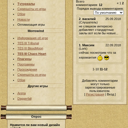
Всего
«
1
2
Туториалы
комментариев:
12
Порядок вывода комментариев:
Скриншоты из игры
Обои
2
.
василий
25.09.2018
Новости
(Слушатель)
Оптимизация игры
не слишком интересно
добавляет стандартные
Morrowind
заклы вот если бы новые...
Информация об игре
TES III Tribunal
1
.
Максим
22.09.2018
TES III BloodMoon
(Lork)
сейчас посмотрим что за
TES III Chaos Heart
херомантия
Плагины
Программы
1-10
11-12
Прохождения
Скриншоты из игры
Обои
Добавлять комментарии
могут только
Другие игры
зарегистрированные
пользователи.
Arena
[
Регистрация
| Вход ]
Daggerfall
Опрос
Нравится ли вам новый дизайн