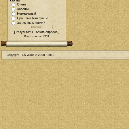
сайта?
Очень!
Хороший
Нормальный
Прошлый был лучше
Зачем вы меняли?
[ Результаты · Архив опросов ]
Всего ответов:
7310
Copyright TES-World © 2008 - 2019