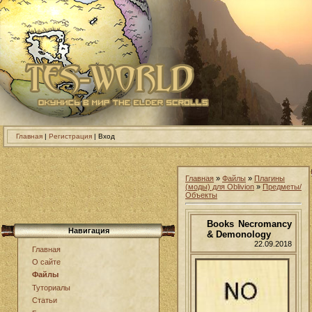
Главная
|
Регистрация
| Вход
Главная
»
Файлы
»
Плагины
(моды) для Oblivion
»
Предметы/
Объекты
Books Necromancy
Навигация
& Demonology
22.09.2018
Главная
О сайте
Файлы
Туториалы
Статьи