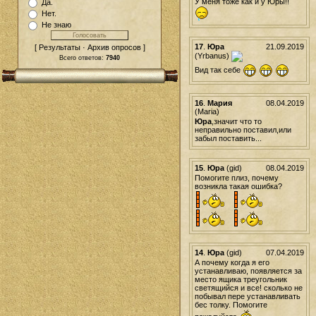
У меня тоже как и у Юры!!
Да.
Нет.
Не знаю
17
.
Юра
21.09.2019
[ Результаты · Архив опросов ]
(Yrbanus)
Всего ответов:
7940
Вид так себе
16
.
Мария
08.04.2019
(Maria)
Юра
,значит что то
неправильно поставил,или
забыл поставить...
15
.
Юра
(gid)
08.04.2019
Помогите плиз, почему
возникла такая ошибка?
14
.
Юра
(gid)
07.04.2019
А почему когда я его
устанавливаю, появляется за
место ящика треугольник
светящийся и все! сколько не
побывал пере устанавливать
бес толку. Помогите