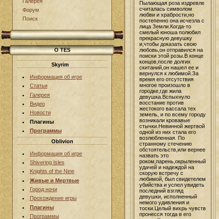
Галерея
Пылающая роза издревле
считалась символом
Форум
любви и храбрости,но
Поиск
постепенно она исчезла с
лица Земли.Когда-то
смелый юноша полюбил
прекрасную девушку
и,чтобы доказать свою
любовь,он отправился на
О TES
поиски этой розы.В конце
концов,после долгих
Skyrim
скитаний,он нашел ее и
вернулся к любимой.За
Информация об игре
время его отсутствия
многое произошло в
Статьи
городке,где жила
Галерея
девушка.Вспыхнуло
восстание против
Видео
жестокого вассала тех
Новости
земель, и по всему городу
возникали кровавые
Плагины
стычки.Невинной жертвой
Программы
одной из них стала его
возлюбленная. По
Oblivion
странному стечению
обстоятельств,или вернее
Информация об игре
назвать это
роком,парень,окрыленный
Shivering Isles
удачей и надеждой на
Knights of the Nine
скорую встречу с
любимой, был свидетелем
Живые и Мертвые
убийства и успел увидеть
Город ночи
последний взгляд
девушки, исполненный
Прохождение игры
немого удивления и
Плагины
тоски.Целый вихрь чувств
пронесся тогда в его
Программы