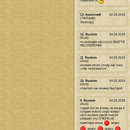
пожалуйста
13
.
Анатолий
02.04.2019
(TikPutnik)
Ляпота)))
12
.
Rustem
04.03.2019
(RuS)
nu pomogite plzzzzzzz BUD'TE
MILOSERDNbl
11
.
Rustem
04.03.2019
(RuS)
молния летит сходу как токо
сэйв зогружается
10
.
Rustem
04.03.2019
(RuS)
ответьте как можно быстрей
9
.
Rustem
04.03.2019
(RuS)
сорри что не втему но когда я
создаю нового херо вокруг
него молиня какой плагин
убирает эту ОЧЕНЬ не
приятную вешь
:angry:
:angry:
:angry: