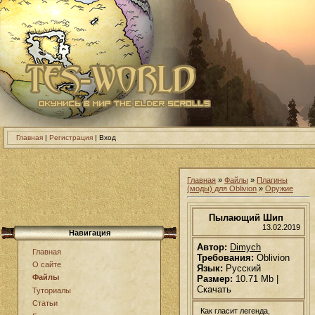
Главная
|
Регистрация
| Вход
Главная
»
Файлы
»
Плагины
(моды) для Oblivion
»
Оружие
Пылающий Шип
13.02.2019
Навигация
Автор:
Dimych
Главная
Требования:
Oblivion
О сайте
Язык:
Русский
Файлы
Размер:
10.71 Mb |
Скачать
Туториалы
Статьи
Как гласит легенда,