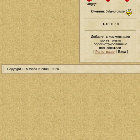
:angry:
Ответ
: Удали дату
1-10
11-18
Добавлять комментарии
могут только
зарегистрированные
пользователи.
[
Регистрация
| Вход ]
Copyright TES-World © 2008 -
2026