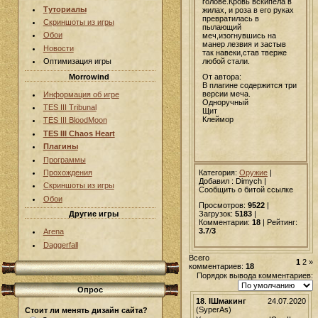
голове.Кровь вскипела в
Туториалы
жилах, и роза в его руках
превратилась в
Скриншоты из игры
пылающий
Обои
меч,изогнувшись на
манер лезвия и застыв
Новости
так навеки,став тверже
любой стали.
Оптимизация игры
Morrowind
От автора:
В плагине содержится три
версии меча.
Информация об игре
Одноручный
TES III Tribunal
Щит
Клеймор
TES III BloodMoon
TES III Chaos Heart
Плагины
Программы
Категория:
Оружие
|
Прохождения
Добавил
: Dimych |
Скриншоты из игры
Сообщить о битой ссылке
Обои
Просмотров:
9522
|
Другие игры
Загрузок:
5183
|
Комментарии:
18
| Рейтинг:
3.7
/
3
Arena
Daggerfall
Всего
1
2
»
комментариев:
18
Порядок вывода комментариев:
Опрос
18
.
IШмакинг
24.07.2020
(SyperAs)
Стоит ли менять дизайн сайта?