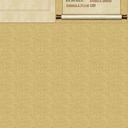
[01.05.2017]
[
Дома и замки
]
Хижина в Хууле
(
10
)