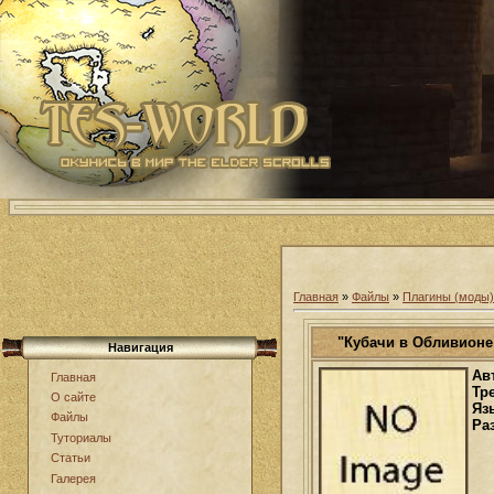
Главная
»
Файлы
»
Плагины (моды) 
"Кубачи в Обливионе
Навигация
Ав
Главная
Тр
О сайте
Яз
Файлы
Ра
Туториалы
Статьи
Галерея