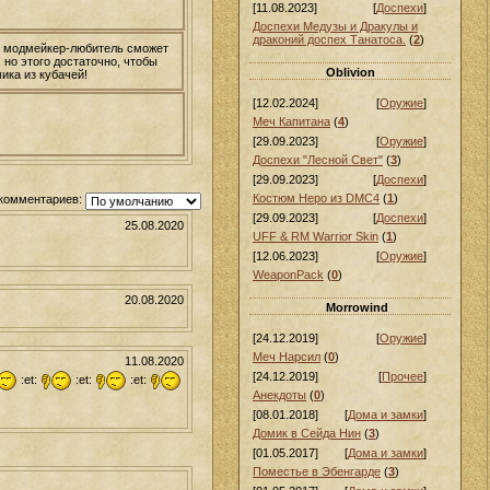
[11.08.2023]
[
Доспехи
]
Доспехи Медузы и Дракулы и
драконий доспех Танатоса.
(
2
)
ой модмейкер-любитель сможет
 но этого достаточно, чтобы
Oblivion
ика из кубачей!
[12.02.2024]
[
Оружие
]
Меч Капитана
(
4
)
[29.09.2023]
[
Оружие
]
Доспехи "Лесной Свет"
(
3
)
[29.09.2023]
[
Доспехи
]
Костюм Неро из DMC4
(
1
)
комментариев:
[29.09.2023]
[
Доспехи
]
25.08.2020
UFF & RM Warrior Skin
(
1
)
[12.06.2023]
[
Оружие
]
WeaponPack
(
0
)
20.08.2020
Morrowind
[24.12.2019]
[
Оружие
]
Меч Нарсил
(
0
)
11.08.2020
[24.12.2019]
[
Прочее
]
:et:
:et:
:et:
Анекдоты
(
0
)
[08.01.2018]
[
Дома и замки
]
Домик в Сейда Нин
(
3
)
[01.05.2017]
[
Дома и замки
]
Поместье в Эбенгарде
(
3
)