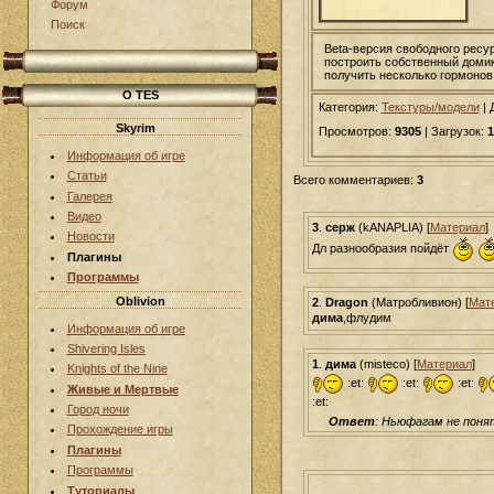
Форум
Поиск
Beta-версия свободного ресу
построить собственный домик 
получить несколько гормонов 
О TES
Категория:
Текстуры/модели
|
Skyrim
Просмотров:
9305
| Загрузок:
1
Информация об игре
Статьи
Всего комментариев:
3
Галерея
Видео
3
.
серж
(kANAPLIA) [
Материал
]
Новости
Дл разнообразия пойдёт
Плагины
Программы
Oblivion
2
.
Dragon
(Матробливион) [
Мат
дима
,флудим
Информация об игре
Shivering Isles
1
.
дима
(misteco) [
Материал
]
Knights of the Nine
:et:
:et:
:et:
Живые и Мертвые
:et:
Город ночи
Ответ
: Ньюфагам не поня
Прохождение игры
Плагины
Программы
Туториалы