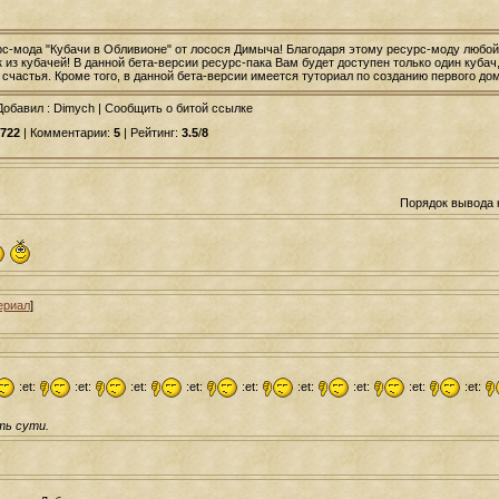
рс-мода "Кубачи в Обливионе" от лосося Димыча! Благодаря этому ресурс-моду люб
из кубачей! В данной бета-версии ресурс-пака Вам будет доступен только один кубач,
счастья. Кроме того, в данной бета-версии имеется туториал по созданию первого дом
Добавил
: Dimych | Сообщить о битой ссылке
722
| Комментарии:
5
| Рейтинг:
3.5
/
8
Порядок вывода 
ериал
]
:et:
:et:
:et:
:et:
:et:
:et:
:et:
:et:
:et:
ть сути.