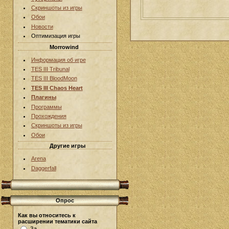
Скриншоты из игры
Обои
Новости
Оптимизация игры
Morrowind
Информация об игре
TES III Tribunal
TES III BloodMoon
TES III Chaos Heart
Плагины
Программы
Прохождения
Скриншоты из игры
Обои
Другие игры
Arena
Daggerfall
Опрос
Как вы относитесь к
расширении тематики сайта
За