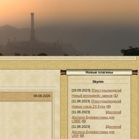
Новые плагины
Skyrim
[29.09.2023]
[
Текстуры/модели
]
Новый интерфейс замков
(
1
)
08.08.2020
[11.08.2023]
[
Текстуры/модели
]
Новые глаза ZX Eyes
(
0
)
[11.08.2023]
[
Доспехи
]
Доспехи Буревестника для
СВВЕ
(
0
)
[11.08.2023]
[
Доспехи
]
Доспехи Буревестника для
UNP
(
0
)