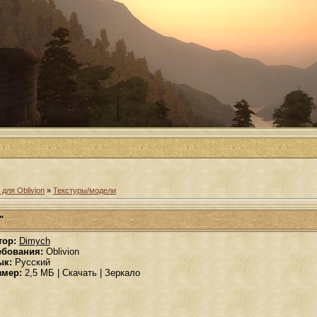
для Oblivion
»
Текстуры/модели
"
тор:
Dimych
ебования:
Oblivion
ык:
Русский
змер:
2,5 МБ | Скачать | Зеркало